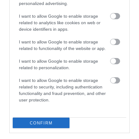
personalized advertising.
I want to allow Google to enable storage
related to analytics like cookies on web or
device identifiers in apps.
TANULJ NÉMETÜL OTTHONRÓL: A
DIGITÁLIS TANULÁS ELŐNYEI
I want to allow Google to enable storage
2026. augusztus 07
|
Promóció
related to functionality of the website or app.
I want to allow Google to enable storage
related to personalization.
I want to allow Google to enable storage
ÚJRAINDULNAK A KORÁBBAN
related to security, including authentication
LEÁLLÍTOTT SZOLGÁLTATÁSOK AZ EGRI...
functionality and fraud prevention, and other
2026. augusztus 07
|
Eger ügye
user protection.
CONFIRM
TÍZ ÉVE NEM VOLT ILYEN ALACSONY AZ