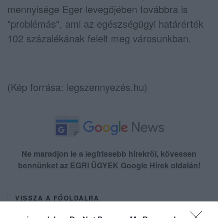
mennyisége Eger levegőjében továbbra is
"problémás", ami az egészségügyi határérték
102 százalékának felelt meg városunkban.
(Kép forrása: legszennyezés.hu)
Ne maradjon le a legfrissebb hírekről, kövessen
bennünket az EGRI ÜGYEK Google Hírek oldalán!
VISSZA A FŐOLDALRA