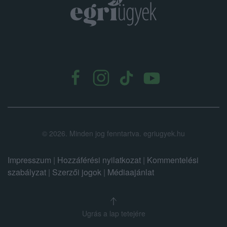
.
©
2026.
Minden jog fenntartva. egriugyek.hu
Impresszum
|
Hozzáférési nyilatkozat
|
Kommentelési
szabályzat
|
Szerzői jogok
|
Médiaajánlat
Ugrás a lap tetejére