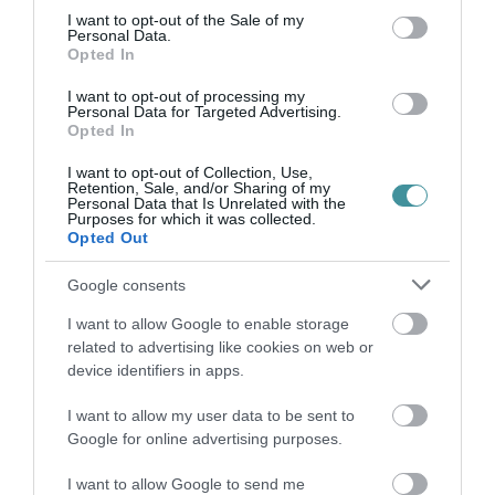
consent section.
I want to opt-out of the Sale of my
Personal Data.
Opted In
ÚJ MAGYAR KÜLÜGYI STRATÉGIA KÉSZÜL,
I want to opt-out of processing my
Personal Data for Targeted Advertising.
TELJES SZAKÍTÁS JÖN A...
2026. augusztus 08
|
Mindenki ügye
Opted In
I want to opt-out of Collection, Use,
Retention, Sale, and/or Sharing of my
Personal Data that Is Unrelated with the
Purposes for which it was collected.
Opted Out
TATA ELBŰVÖLŐ LÁTVÁNYOSSÁGAI,
Google consents
AMIKÉRT ÉRDEMES MEGNÉZNI
2026. augusztus 08
|
Promóció
I want to allow Google to enable storage
related to advertising like cookies on web or
device identifiers in apps.
I want to allow my user data to be sent to
Google for online advertising purposes.
TÖBB MINT EGY HÓNAP IS LEHET, MIRE
TELJESEN ÚJRAINDUL A P...
2026. augusztus 07
|
Mindenki ügye
I want to allow Google to send me