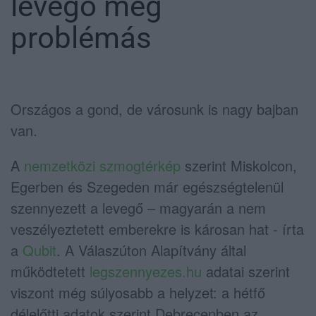
levegő még
problémás
Országos a gond, de városunk is nagy bajban
van.
A
nemzetközi szmogtérkép
szerint Miskolcon,
Egerben és Szegeden már egészségtelenül
szennyezett a levegő – magyarán a nem
veszélyeztetett emberekre is károsan hat - írta
a
Qubit
. A Válaszúton Alapítvány által
működtetett
legszennyezes.hu
adatai szerint
viszont még súlyosabb a helyzet: a hétfő
délelőtti adatok szerint Debrecenben az