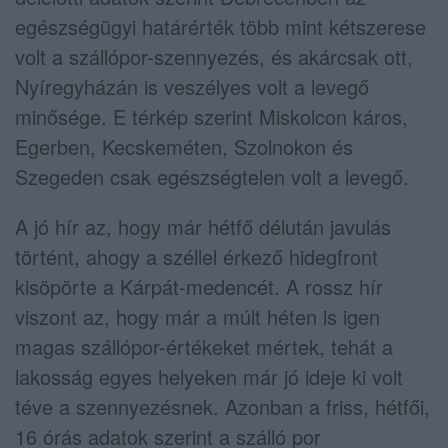
egészségügyi határérték több mint kétszerese
volt a szállópor-szennyezés, és akárcsak ott,
Nyíregyházán is veszélyes volt a levegő
minősége. E térkép szerint Miskolcon káros,
Egerben, Kecskeméten, Szolnokon és
Szegeden csak egészségtelen volt a levegő.
A
jó hír az, hogy már hétfő délután javulás
történt, ahogy a széllel érkező hidegfront
kisöpörte a Kárpát-medencét. A rossz hír
viszont az, hogy
már a múlt héten is igen
magas szállópor-értékeket
mértek, tehát a
lakosság egyes helyeken már jó ideje ki volt
téve a szennyezésnek.
Azonban a friss, hétfői,
16 órás adatok szerint a szálló por