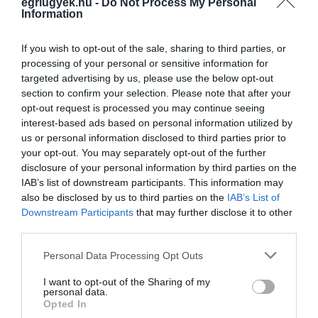
egriugyek.hu -
Do Not Process My Personal
Information
If you wish to opt-out of the sale, sharing to third parties, or
processing of your personal or sensitive information for
targeted advertising by us, please use the below opt-out
Legfrissebb híreink
section to confirm your selection. Please note that after your
opt-out request is processed you may continue seeing
interest-based ads based on personal information utilized by
us or personal information disclosed to third parties prior to
35 PERCES TANÓRÁK ÉS KEVESEBB HÁZI
your opt-out. You may separately opt-out of the further
FELADAT JÖHET AZ ALSÓ ...
disclosure of your personal information by third parties on the
2026. augusztus 08
|
Mindenki ügye
IAB’s list of downstream participants. This information may
also be disclosed by us to third parties on the
IAB’s List of
Downstream Participants
that may further disclose it to other
third parties.
Please note that this website/app uses one or more Google
Personal Data Processing Opt Outs
BAKA ANDRÁST JELÖLI KÖZTÁRSASÁGI
services and may gather and store information including but
ELNÖKNEK A TISZA
not limited to your visit or usage behaviour. You may click to
I want to opt-out of the Sharing of my
2026. augusztus 08
|
Mindenki ügye
personal data.
grant or deny consent to Google and its third-party tags to
Opted In
use your data for below specified purposes in below Google