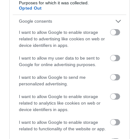
2026. augusztus 08
|
Mindenki ügye
Purposes for which it was collected.
Opted Out
ÚJ MAGYAR KÜLÜGYI STRATÉGIA KÉSZÜL,
Google consents
TELJES SZAKÍTÁS JÖN A...
2026. augusztus 08
|
Mindenki ügye
I want to allow Google to enable storage
related to advertising like cookies on web or
TATA ELBŰVÖLŐ LÁTVÁNYOSSÁGAI,
device identifiers in apps.
AMIKÉRT ÉRDEMES MEGNÉZNI
2026. augusztus 08
|
Promóció
I want to allow my user data to be sent to
Google for online advertising purposes.
TÖBB MINT EGY HÓNAP IS LEHET, MIRE
TELJESEN ÚJRAINDUL A P...
I want to allow Google to send me
2026. augusztus 07
|
Mindenki ügye
personalized advertising.
TANULJ NÉMETÜL OTTHONRÓL: A
I want to allow Google to enable storage
DIGITÁLIS TANULÁS ELŐNYEI
related to analytics like cookies on web or
2026. augusztus 07
|
Promóció
device identifiers in apps.
I want to allow Google to enable storage
ÚJRAINDULNAK A KORÁBBAN
LEÁLLÍTOTT SZOLGÁLTATÁSOK AZ EGRI...
related to functionality of the website or app.
2026. augusztus 07
|
Eger ügye