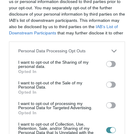
us or personal information disclosed to third parties prior to
your opt-out. You may separately opt-out of the further
VISSZA A FŐOLDALRA
disclosure of your personal information by third parties on the
IAB’s list of downstream participants. This information may
also be disclosed by us to third parties on the
IAB’s List of
Downstream Participants
that may further disclose it to other
third parties.
Please note that this website/app uses one or more Google
Personal Data Processing Opt Outs
services and may gather and store information including but
Legfrissebb híreink
not limited to your visit or usage behaviour. You may click to
I want to opt-out of the Sharing of my
personal data.
grant or deny consent to Google and its third-party tags to
Opted In
use your data for below specified purposes in below Google
consent section.
I want to opt-out of the Sale of my
Personal Data.
35 PERCES TANÓRÁK ÉS KEVESEBB HÁZI
Opted In
FELADAT JÖHET AZ ALSÓ ...
2026. augusztus 08
|
Mindenki ügye
I want to opt-out of processing my
Personal Data for Targeted Advertising.
Opted In
I want to opt-out of Collection, Use,
BAKA ANDRÁST JELÖLI KÖZTÁRSASÁGI
Retention, Sale, and/or Sharing of my
ELNÖKNEK A TISZA
Personal Data that Is Unrelated with the