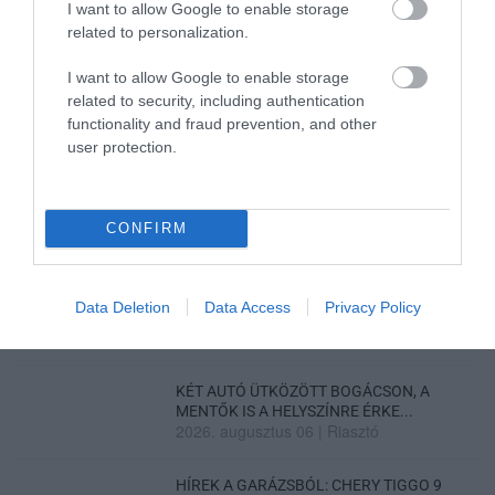
I want to allow Google to enable storage
related to personalization.
TÍZ ÉVE NEM VOLT ILYEN ALACSONY AZ
INFLÁCIÓ MAGYARORSZÁGON
2026. augusztus 07
|
Mindenki ügye
I want to allow Google to enable storage
related to security, including authentication
functionality and fraud prevention, and other
MINDHÁROM ÜTEMBEN DOLGOZNAK A 25-
user protection.
ÖS FŐÚTON EGERBEN
2026. augusztus 07
|
Eger ügye
HALMENTÉS SZARVASKŐNÉL: ŐSHONOS
CONFIRM
ÉS VÉDETT HALAKAT MENTETT...
2026. augusztus 07
|
Környék ügye
Data Deletion
Data Access
Privacy Policy
ZÁPOROK, ZIVATAROK KIALAKULHATNAK
2026. augusztus 07
|
Mindenki ügye
KÉT AUTÓ ÜTKÖZÖTT BOGÁCSON, A
MENTŐK IS A HELYSZÍNRE ÉRKE...
2026. augusztus 06
|
Riasztó
HÍREK A GARÁZSBÓL: CHERY TIGGO 9