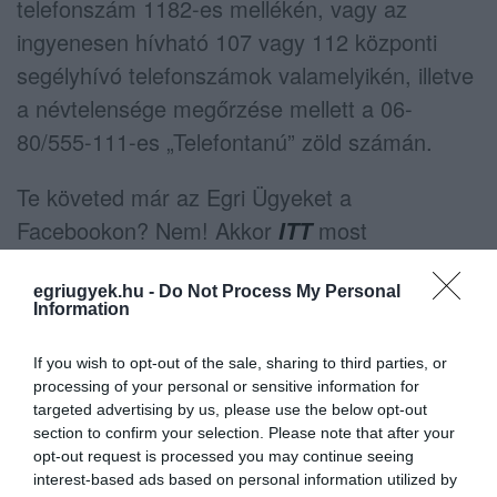
telefonszám 1182-es mellékén, vagy az
ingyenesen hívható 107 vagy 112 központi
segélyhívó telefonszámok valamelyikén, illetve
a névtelensége megőrzése mellett a 06-
80/555-111-es „Telefontanú” zöld számán.
Te követed már az Egri Ügyeket a
Facebookon? Nem! Akkor
most
ITT
megteheted! Köszönjük!
egriugyek.hu -
Do Not Process My Personal
Information
If you wish to opt-out of the sale, sharing to third parties, or
processing of your personal or sensitive information for
targeted advertising by us, please use the below opt-out
section to confirm your selection. Please note that after your
Ne maradjon le a legfrissebb hírekről, kövessen
opt-out request is processed you may continue seeing
bennünket az EGRI ÜGYEK Google Hírek oldalán!
interest-based ads based on personal information utilized by