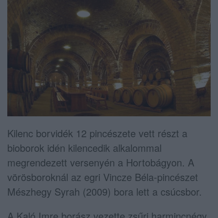
Kilenc borvidék 12 pincészete vett részt a
bioborok idén kilencedik alkalommal
megrendezett versenyén a Hortobágyon. A
vörösboroknál az egri Vincze Béla-pincészet
Mészhegy Syrah (2009) bora lett a csúcsbor.
A Kaló Imre borász vezette zsűri harmincnégy