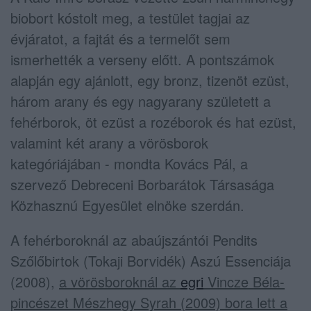
biobort kóstolt meg, a testület tagjai az
évjáratot, a fajtát és a termelőt sem
ismerhették a verseny előtt. A pontszámok
alapján egy ajánlott, egy bronz, tizenöt ezüst,
három arany és egy nagyarany született a
fehérborok, öt ezüst a rozéborok és hat ezüst,
valamint két arany a vörösborok
kategóriájában - mondta Kovács Pál, a
szervező Debreceni Borbarátok Társasága
Közhasznú Egyesület elnöke szerdán.
A fehérboroknál az abaújszántói Pendits
Szőlőbirtok (Tokaji Borvidék) Aszú Essenciája
(2008),
a vörösboroknál az
egri
Vincze Béla-
pincészet Mészhegy Syrah (2009) bora lett a