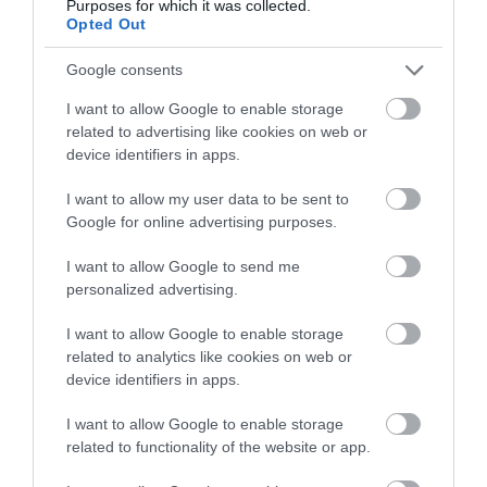
ELNÖKNEK A TISZA
Purposes for which it was collected.
2026. augusztus 08
|
Mindenki ügye
Opted Out
Google consents
I want to allow Google to enable storage
related to advertising like cookies on web or
device identifiers in apps.
ÚJ MAGYAR KÜLÜGYI STRATÉGIA KÉSZÜL,
TELJES SZAKÍTÁS JÖN A...
2026. augusztus 08
|
Mindenki ügye
I want to allow my user data to be sent to
Google for online advertising purposes.
I want to allow Google to send me
personalized advertising.
TATA ELBŰVÖLŐ LÁTVÁNYOSSÁGAI,
I want to allow Google to enable storage
AMIKÉRT ÉRDEMES MEGNÉZNI
related to analytics like cookies on web or
2026. augusztus 08
|
Promóció
device identifiers in apps.
I want to allow Google to enable storage
related to functionality of the website or app.