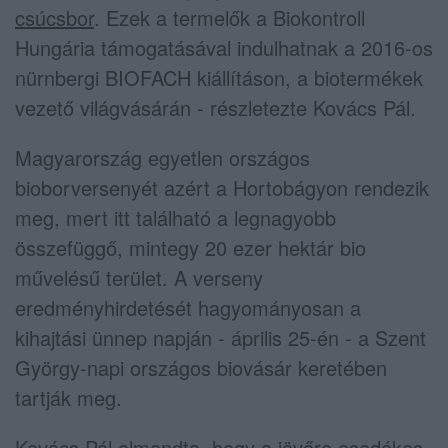
csúcsbor
. Ezek a termelők a Biokontroll
Hungária támogatásával indulhatnak a 2016-os
nürnbergi BIOFACH kiállításon, a biotermékek
vezető világvásárán - részletezte Kovács Pál.
Magyarország egyetlen országos
bioborversenyét azért a Hortobágyon rendezik
meg, mert itt található a legnagyobb
összefüggő, mintegy 20 ezer hektár bio
művelésű terület. A verseny
eredményhirdetését hagyományosan a
kihajtási ünnep napján - április 25-én - a Szent
György-napi országos biovásár keretében
tartják meg.
Kovács Pál elmondta, hogy a jövőre esedékes