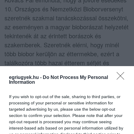
10. Országos és Nemzetközi Bioborversenyt
szeretnék szakmai tanácskozással összekötni,
az eseményen a magyar bioborászat helyzetét
tekintenék át az érintett borászok és
szakemberek. Szeretnék elérni, hogy minél
több biobor kerüljön az éttermekbe, ezért a
találkozóra több hazai étterem séfjét és
tulajdonosát is meghívják.
egriugyek.hu -
Do Not Process My Personal
Information
If you wish to opt-out of the sale, sharing to third parties, or
processing of your personal or sensitive information for
targeted advertising by us, please use the below opt-out
Ne maradjon le a legfrissebb hírekről, kövessen
section to confirm your selection. Please note that after your
bennünket az EGRI ÜGYEK Google Hírek oldalán!
opt-out request is processed you may continue seeing
interest-based ads based on personal information utilized by