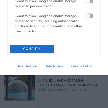
I want to allow Google to enable storage
TÖBB MINT EGY HÓNAP IS LEHET, MIRE
related to personalization.
TELJESEN ÚJRAINDUL A P...
2026. augusztus 07
|
Mindenki ügye
I want to allow Google to enable storage
related to security, including authentication
functionality and fraud prevention, and other
user protection.
TANULJ NÉMETÜL OTTHONRÓL: A
DIGITÁLIS TANULÁS ELŐNYEI
CONFIRM
2026. augusztus 07
|
Promóció
Data Deletion
Data Access
Privacy Policy
ÚJRAINDULNAK A KORÁBBAN
LEÁLLÍTOTT SZOLGÁLTATÁSOK AZ EGRI...
2026. augusztus 07
|
Eger ügye