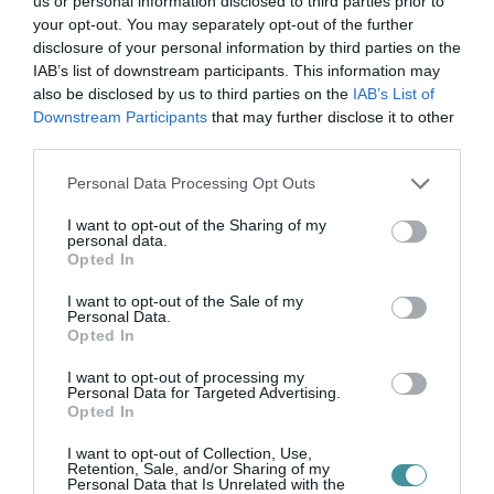
us or personal information disclosed to third parties prior to
VISSZA A FŐOLDALRA
your opt-out. You may separately opt-out of the further
disclosure of your personal information by third parties on the
IAB’s list of downstream participants. This information may
also be disclosed by us to third parties on the
IAB’s List of
Downstream Participants
that may further disclose it to other
third parties.
Please note that this website/app uses one or more Google
Personal Data Processing Opt Outs
services and may gather and store information including but
Legfrissebb híreink
not limited to your visit or usage behaviour. You may click to
I want to opt-out of the Sharing of my
personal data.
grant or deny consent to Google and its third-party tags to
Opted In
use your data for below specified purposes in below Google
consent section.
I want to opt-out of the Sale of my
35 PERCES TANÓRÁK ÉS KEVESEBB HÁZI
Personal Data.
FELADAT JÖHET AZ ALSÓ ...
Opted In
2026. augusztus 08
|
Mindenki ügye
I want to opt-out of processing my
Personal Data for Targeted Advertising.
Opted In
I want to opt-out of Collection, Use,
Retention, Sale, and/or Sharing of my
BAKA ANDRÁST JELÖLI KÖZTÁRSASÁGI
Personal Data that Is Unrelated with the