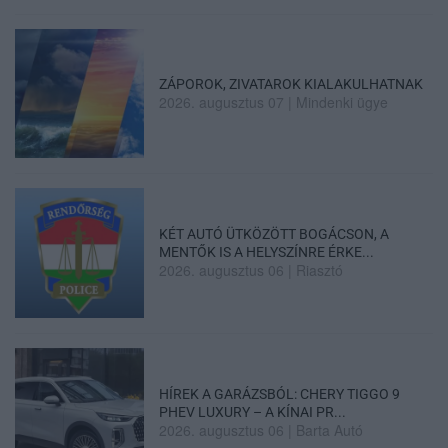
ZÁPOROK, ZIVATAROK KIALAKULHATNAK
2026. augusztus 07
|
Mindenki ügye
KÉT AUTÓ ÜTKÖZÖTT BOGÁCSON, A
MENTŐK IS A HELYSZÍNRE ÉRKE...
2026. augusztus 06
|
Riasztó
HÍREK A GARÁZSBÓL: CHERY TIGGO 9
PHEV LUXURY – A KÍNAI PR...
2026. augusztus 06
|
Barta Autó