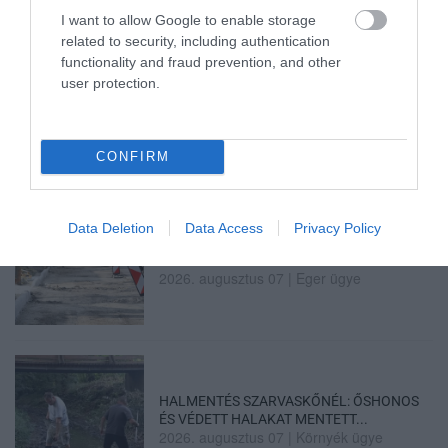
I want to allow Google to enable storage
related to security, including authentication
functionality and fraud prevention, and other
user protection.
TÍZ ÉVE NEM VOLT ILYEN ALACSONY AZ
INFLÁCIÓ MAGYARORSZÁGON
2026. augusztus 07
|
Mindenki ügye
CONFIRM
Data Deletion
Data Access
Privacy Policy
MINDHÁROM ÜTEMBEN DOLGOZNAK A 25-
ÖS FŐÚTON EGERBEN
2026. augusztus 07
|
Eger ügye
HALMENTÉS SZARVASKŐNÉL: ŐSHONOS
ÉS VÉDETT HALAKAT MENTETT...
2026. augusztus 07
|
Környék ügye