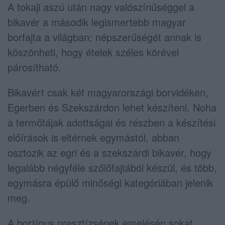
A tokaji aszú után nagy valószínűséggel a
bikavér a második legismertebb magyar
borfajta a világban; népszerűségét annak is
köszönheti, hogy ételek széles körével
párosítható.
Bikavért csak két magyarországi borvidéken,
Egerben és Szekszárdon lehet készíteni. Noha
a termőtájak adottságai és részben a készítési
előírások is eltérnek egymástól, abban
osztozik az egri és a szekszárdi bikavér, hogy
legalább négyféle szőlőfajtából készül, és több,
egymásra épülő minőségi kategóriában jelenik
meg.
A bortípus presztízsének emelésén sokat