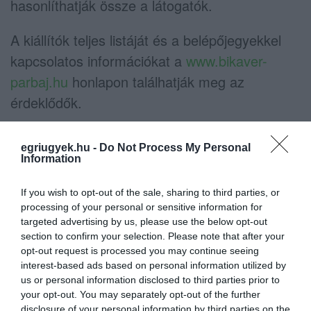
hasonlíthatják össze a látogatók.
A kiállítók teljes listáját és a belépőjegyekkel
kapcsolatos információkat a
www.bikaver-
parbaj.hu
honlapon találhatják meg az
érdeklődők.
egriugyek.hu -
Do Not Process My Personal
Information
If you wish to opt-out of the sale, sharing to third parties, or
Ne maradjon le a legfrissebb hírekről, kövessen
processing of your personal or sensitive information for
bennünket az EGRI ÜGYEK Google Hírek oldalán!
targeted advertising by us, please use the below opt-out
section to confirm your selection. Please note that after your
opt-out request is processed you may continue seeing
VISSZA A FŐOLDALRA
interest-based ads based on personal information utilized by
us or personal information disclosed to third parties prior to
your opt-out. You may separately opt-out of the further
disclosure of your personal information by third parties on the