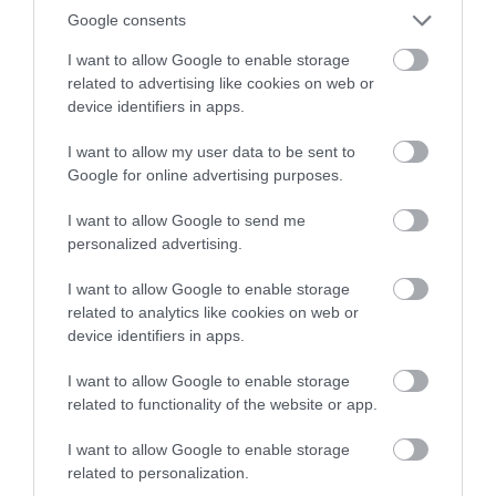
Google consents
TÖBB MINT EGY HÓNAP IS LEHET, MIRE
I want to allow Google to enable storage
TELJESEN ÚJRAINDUL A P...
related to advertising like cookies on web or
2026. augusztus 07
|
Mindenki ügye
device identifiers in apps.
I want to allow my user data to be sent to
Google for online advertising purposes.
I want to allow Google to send me
TANULJ NÉMETÜL OTTHONRÓL: A
personalized advertising.
DIGITÁLIS TANULÁS ELŐNYEI
2026. augusztus 07
|
Promóció
I want to allow Google to enable storage
related to analytics like cookies on web or
device identifiers in apps.
I want to allow Google to enable storage
related to functionality of the website or app.
ÚJRAINDULNAK A KORÁBBAN
LEÁLLÍTOTT SZOLGÁLTATÁSOK AZ EGRI...
2026. augusztus 07
|
Eger ügye
I want to allow Google to enable storage
related to personalization.