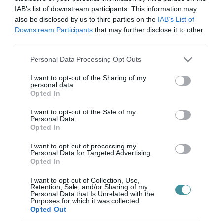
IAB’s list of downstream participants. This information may
also be disclosed by us to third parties on the
IAB’s List of
Downstream Participants
that may further disclose it to other
third parties.
Legfrissebb híreink
Please note that this website/app uses one or more Google
Personal Data Processing Opt Outs
services and may gather and store information including but
not limited to your visit or usage behaviour. You may click to
I want to opt-out of the Sharing of my
personal data.
grant or deny consent to Google and its third-party tags to
ÚJ MAGYAR KÜLÜGYI STRATÉGIA KÉSZÜL,
Opted In
use your data for below specified purposes in below Google
TELJES SZAKÍTÁS JÖN A...
2026. augusztus 08
|
Mindenki ügye
consent section.
I want to opt-out of the Sale of my
Personal Data.
Opted In
I want to opt-out of processing my
Personal Data for Targeted Advertising.
Opted In
TATA ELBŰVÖLŐ LÁTVÁNYOSSÁGAI,
AMIKÉRT ÉRDEMES MEGNÉZNI
I want to opt-out of Collection, Use,
2026. augusztus 08
|
Promóció
Retention, Sale, and/or Sharing of my
Personal Data that Is Unrelated with the
Purposes for which it was collected.
Opted Out