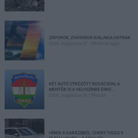
ZÁPOROK, ZIVATAROK KIALAKULHATNAK
2026. augusztus 07
|
Mindenki ügye
KÉT AUTÓ ÜTKÖZÖTT BOGÁCSON, A
MENTŐK IS A HELYSZÍNRE ÉRKE...
2026. augusztus 06
|
Riasztó
HÍREK A GARÁZSBÓL: CHERY TIGGO 9