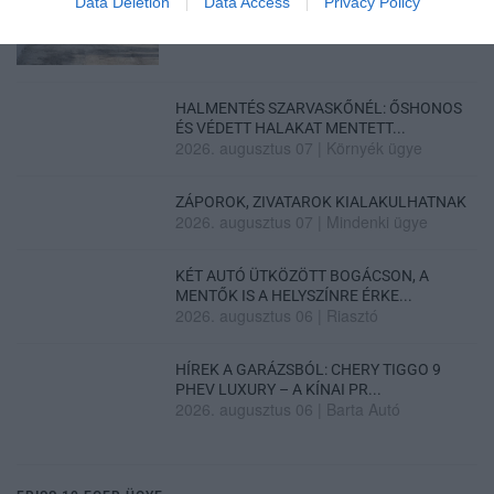
Data Deletion
Data Access
Privacy Policy
2026. augusztus 07
|
Eger ügye
HALMENTÉS SZARVASKŐNÉL: ŐSHONOS
ÉS VÉDETT HALAKAT MENTETT...
2026. augusztus 07
|
Környék ügye
ZÁPOROK, ZIVATAROK KIALAKULHATNAK
2026. augusztus 07
|
Mindenki ügye
KÉT AUTÓ ÜTKÖZÖTT BOGÁCSON, A
MENTŐK IS A HELYSZÍNRE ÉRKE...
2026. augusztus 06
|
Riasztó
HÍREK A GARÁZSBÓL: CHERY TIGGO 9
PHEV LUXURY – A KÍNAI PR...
2026. augusztus 06
|
Barta Autó