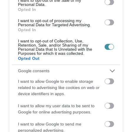
I want to opt-out of the Sale of my
Personal Data.
Legfrissebb híreink
Opted In
I want to opt-out of processing my
35 PERCES TANÓRÁK ÉS KEVESEBB HÁZI
Personal Data for Targeted Advertising.
FELADAT JÖHET AZ ALSÓ ...
Opted In
2026. augusztus 08
|
Mindenki ügye
I want to opt-out of Collection, Use,
Retention, Sale, and/or Sharing of my
BAKA ANDRÁST JELÖLI KÖZTÁRSASÁGI
Personal Data that Is Unrelated with the
Purposes for which it was collected.
ELNÖKNEK A TISZA
Opted Out
2026. augusztus 08
|
Mindenki ügye
Google consents
ÚJ MAGYAR KÜLÜGYI STRATÉGIA KÉSZÜL,
TELJES SZAKÍTÁS JÖN A...
I want to allow Google to enable storage
2026. augusztus 08
|
Mindenki ügye
related to advertising like cookies on web or
device identifiers in apps.
TATA ELBŰVÖLŐ LÁTVÁNYOSSÁGAI,
AMIKÉRT ÉRDEMES MEGNÉZNI
I want to allow my user data to be sent to
2026. augusztus 08
|
Promóció
Google for online advertising purposes.
I want to allow Google to send me
TÖBB MINT EGY HÓNAP IS LEHET, MIRE
TELJESEN ÚJRAINDUL A P...
personalized advertising.