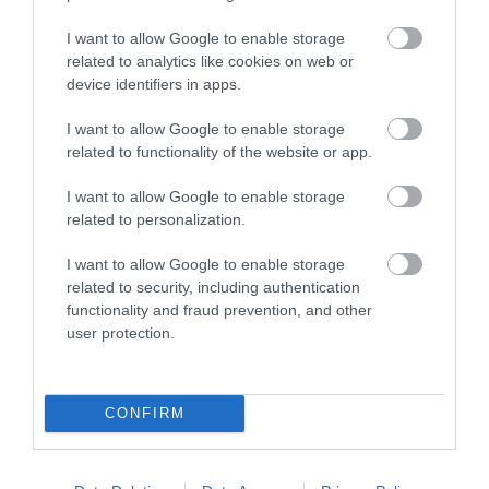
2026. augusztus 07
|
Mindenki ügye
I want to allow Google to enable storage
related to analytics like cookies on web or
TANULJ NÉMETÜL OTTHONRÓL: A
DIGITÁLIS TANULÁS ELŐNYEI
device identifiers in apps.
2026. augusztus 07
|
Promóció
I want to allow Google to enable storage
related to functionality of the website or app.
I want to allow Google to enable storage
ÚJRAINDULNAK A KORÁBBAN
LEÁLLÍTOTT SZOLGÁLTATÁSOK AZ EGRI...
related to personalization.
2026. augusztus 07
|
Eger ügye
I want to allow Google to enable storage
related to security, including authentication
functionality and fraud prevention, and other
TÍZ ÉVE NEM VOLT ILYEN ALACSONY AZ
user protection.
INFLÁCIÓ MAGYARORSZÁGON
2026. augusztus 07
|
Mindenki ügye
CONFIRM
MINDHÁROM ÜTEMBEN DOLGOZNAK A 25-
ÖS FŐÚTON EGERBEN