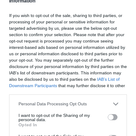
igényelnének. A leépítések nem járnak
Information
semmilyen elbocsátással – hangsúlyozta
If you wish to opt-out of the sale, sharing to third parties, or
Büntetésvégrehajtás Országos
processing of your personal or sensitive information for
Parancsnoksága, a dolgozóik munkájára más
targeted advertising by us, please use the below opt-out
section to confirm your selection. Please note that after your
intézetekben, új beosztásokban számítanak.
opt-out request is processed you may continue seeing
interest-based ads based on personal information utilized by
us or personal information disclosed to third parties prior to
your opt-out. You may separately opt-out of the further
disclosure of your personal information by third parties on the
Ne maradjon le a legfrissebb hírekről, kövessen
IAB’s list of downstream participants. This information may
bennünket az EGRI ÜGYEK Google Hírek oldalán!
also be disclosed by us to third parties on the
IAB’s List of
Downstream Participants
that may further disclose it to other
third parties.
VISSZA A FŐOLDALRA
Please note that this website/app uses one or more Google
Personal Data Processing Opt Outs
services and may gather and store information including but
not limited to your visit or usage behaviour. You may click to
I want to opt-out of the Sharing of my
personal data.
grant or deny consent to Google and its third-party tags to
Opted In
use your data for below specified purposes in below Google
consent section.