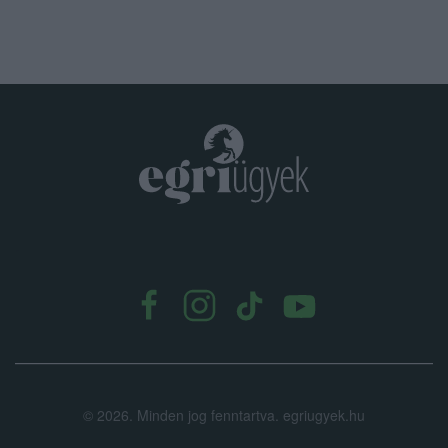
.
©
2026.
Minden jog fenntartva. egriugyek.hu