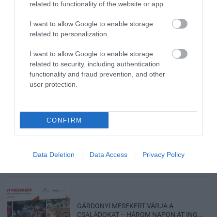
related to functionality of the website or app.
I want to allow Google to enable storage
related to personalization.
ÚJ HŰTŐRENDSZER A MARKHOT FERENC
I want to allow Google to enable storage
KÓRHÁZBAN: TÖBB MINT 70 ...
related to security, including authentication
2026. augusztus 06
|
Eger ügye
functionality and fraud prevention, and other
user protection.
CONFIRM
HOLTAN SZÁLLÍTOTTÁK HAZA A 80 ÉVES
ASSZONYT A HATVANI KÓR...
2026. augusztus 06
|
Riasztó
Data Deletion
Data Access
Privacy Policy
GÁRDONYI MESEKERT VÁRJA A
CSALÁDOKAT – HÁROM NAPON ÁT ING...