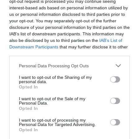
opt-out request is processed you may continue seeing
Ne maradjon le a legfrissebb hírekről, kövessen
interest-based ads based on personal information utilized by
bennünket az EGRI ÜGYEK Google Hírek oldalán!
us or personal information disclosed to third parties prior to
your opt-out. You may separately opt-out of the further
disclosure of your personal information by third parties on the
VISSZA A FŐOLDALRA
IAB’s list of downstream participants. This information may
also be disclosed by us to third parties on the
IAB’s List of
Downstream Participants
that may further disclose it to other
third parties.
Please note that this website/app uses one or more Google
Personal Data Processing Opt Outs
services and may gather and store information including but
not limited to your visit or usage behaviour. You may click to
I want to opt-out of the Sharing of my
personal data.
grant or deny consent to Google and its third-party tags to
Legfrissebb híreink
Opted In
use your data for below specified purposes in below Google
consent section.
I want to opt-out of the Sale of my
Personal Data.
Opted In
KÉT AUTÓ ÜTKÖZÖTT BOGÁCSON, A
MENTŐK IS A HELYSZÍNRE ÉRKE...
I want to opt-out of processing my
2026. augusztus 06
|
Riasztó
Personal Data for Targeted Advertising.
Opted In