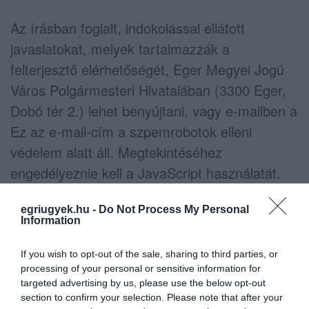
Az írásban foglalt, indokolással ellátott
javaslatokat, melyek tartalmazzák a
felterjesztő elérhetőségét, Eger Megyei Jogú
Város Polgármesteri Hivatalában (3300 Eger,
Dobó tér 2.) lehet benyújtani, vagy e-mailben a
Ez az e-mail-cím a szpemrobotok elleni
védelem alatt áll. Megtekintéséhez
engedélyeznie kell a JavaScript használatát.
címre a fent megjelölt időpontig.
egriugyek.hu -
Do Not Process My Personal
Information
(Fotó: MTI)
If you wish to opt-out of the sale, sharing to third parties, or
processing of your personal or sensitive information for
targeted advertising by us, please use the below opt-out
section to confirm your selection. Please note that after your