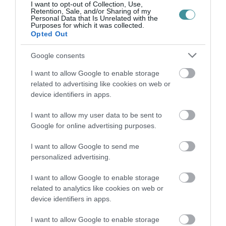
I want to opt-out of Collection, Use,
Retention, Sale, and/or Sharing of my
Personal Data that Is Unrelated with the
Purposes for which it was collected.
Opted Out
HÍREK A GARÁZSBÓL: CHERY TIGGO 9
PHEV LUXURY – A KÍNAI PR...
Google consents
2026. augusztus 06
|
Barta Autó
I want to allow Google to enable storage
related to advertising like cookies on web or
device identifiers in apps.
I want to allow my user data to be sent to
LAKÓÉPÜLETEK LÁNGOLTAK SZERDÁN
Google for online advertising purposes.
2026. augusztus 06
|
Riasztó
I want to allow Google to send me
personalized advertising.
I want to allow Google to enable storage
related to analytics like cookies on web or
device identifiers in apps.
„NEM TETTÜNK NYOMÁST A FIUNKRA” –
EGY EGRI CSALÁD TÖRTÉNE...
2026. augusztus 06
|
Sport
I want to allow Google to enable storage