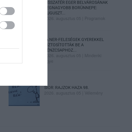
VISSZATÉR EGER BELVÁROSÁNAK
LEGNAGYOBB BORÜNNEPE:
AUGUSZT...
2026. augusztus 05
|
Programok
„A NER-FELESÉGEK GYEREKKEL
BIZTOSÍTOTTÁK BE A
PÉNZCSAPHOZ...
2026. augusztus 05
|
Mindenki
ügye
SIOR: RAJZOK HAZA 98.
2026. augusztus 05
|
Vélemény