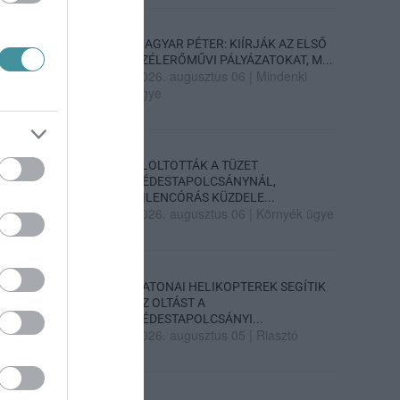
MAGYAR PÉTER: KIÍRJÁK AZ ELSŐ
SZÉLERŐMŰVI PÁLYÁZATOKAT, M...
2026. augusztus 06
|
Mindenki
ügye
ELOLTOTTÁK A TÜZET
DÉDESTAPOLCSÁNYNÁL,
KILENCÓRÁS KÜZDELE...
2026. augusztus 06
|
Környék ügye
KATONAI HELIKOPTEREK SEGÍTIK
AZ OLTÁST A
DÉDESTAPOLCSÁNYI...
2026. augusztus 05
|
Riasztó