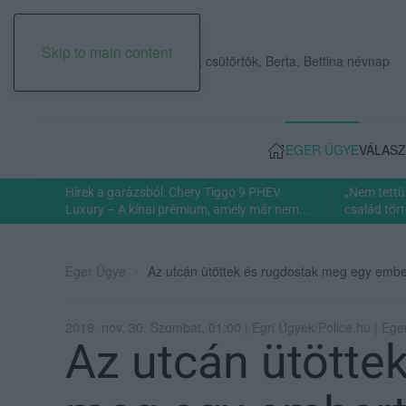
Skip to main content
2026. augusztus 06., csütörtök, Berta, Bettina névnap
EGER ÜGYE
VÁLASZ
Hírek a garázsból: Chery Tiggo 9 PHEV
„Nem tettü
Luxury – A kínai prémium, amely már nem...
család tört
Eger Ügye
Az utcán ütöttek és rugdostak meg egy emb
2019. nov. 30. Szombat, 01:00 | Egri Ügyek/Police.hu | Ege
Az utcán ütötte