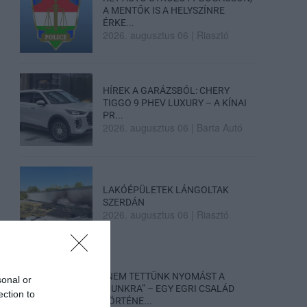
A MENTŐK IS A HELYSZÍNRE
ÉRKE...
2026. augusztus 06
|
Riasztó
HÍREK A GARÁZSBÓL: CHERY
TIGGO 9 PHEV LUXURY – A KÍNAI
PR...
2026. augusztus 06
|
Barta Autó
LAKÓÉPÜLETEK LÁNGOLTAK
SZERDÁN
2026. augusztus 06
|
Riasztó
„NEM TETTÜNK NYOMÁST A
sonal or
FIUNKRA” – EGY EGRI CSALÁD
ection to
TÖRTÉNE...