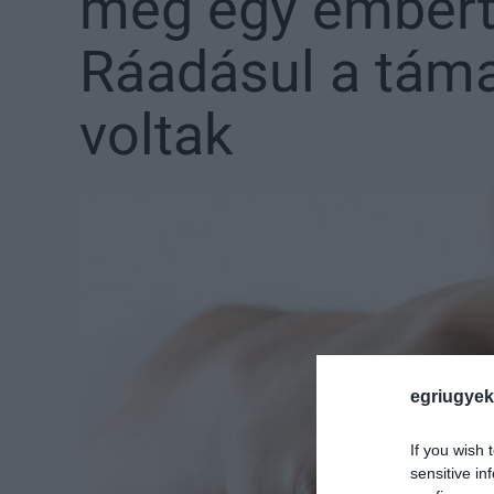
meg egy embert
Ráadásul a tám
voltak
egriugyek
If you wish 
sensitive in