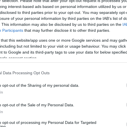
r selection. Please note that after your opt-out request is processed y
eing interest-based ads based on personal information utilized by us or
disclosed to third parties prior to your opt-out. You may separately opt-
losure of your personal information by third parties on the IAB’s list of
. This information may also be disclosed by us to third parties on the
IA
Participants
that may further disclose it to other third parties.
 that this website/app uses one or more Google services and may gath
en az Egri Rendőrkapitányság garázdaság
including but not limited to your visit or usage behaviour. You may click 
 to Google and its third-party tags to use your data for below specifi
ogle consent section.
július 21-én 20 óra után a Heves Megyei
l Data Processing Opt Outs
t Eger egyik utcájában több személlyel
o opt-out of the Sharing of my personal data.
In
. Sándor 46 éves, D. Kinga 23 éves
o opt-out of the Sale of my Personal Data.
akosokat, valamint egy 21 éves mezőtárkányi
In
orábbi sérelmük miatt - szóváltásba kerültek a
to opt-out of processing my Personal Data for Targeted
ing.