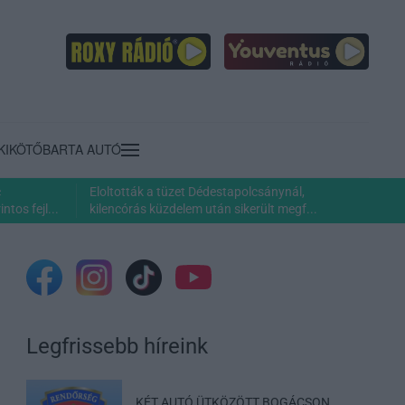
KIKÖTŐ
BARTA AUTÓ
c
Eloltották a tüzet Dédestapolcsánynál,
ntos fejl...
kilencórás küzdelem után sikerült megf...
Legfrissebb híreink
KÉT AUTÓ ÜTKÖZÖTT BOGÁCSON,