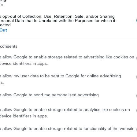
grúgtak.
In
tányság garázdaság bűntett elkövetésének
o opt-out of Collection, Use, Retention, Sale, and/or Sharing
ersonal Data that Is Unrelated with the Purposes for which it
t.
lected.
Out
consents
o allow Google to enable storage related to advertising like cookies on
evice identifiers in apps.
en bennünket az EGRI ÜGYEK Google Hírek oldalán!
o allow my user data to be sent to Google for online advertising
s.
to allow Google to send me personalized advertising.
o allow Google to enable storage related to analytics like cookies on
evice identifiers in apps.
o allow Google to enable storage related to functionality of the website