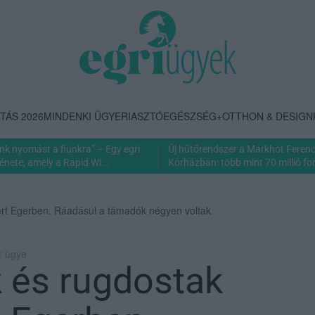
TÁS 2026
MINDENKI ÜGYE
RIASZTÓ
EGÉSZSÉG+
OTTHON & DESIGN
nk nyomást a fiunkra” – Egy egri
Új hűtőrendszer a Markhot Feren
énete, amely a Rapid Wi...
Kórházban: több mint 70 millió fori
ert Egerben. Ráadásul a támadók négyen voltak
r ügye
k és rugdostak