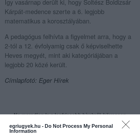
Így vasárnap derült ki, hogy Soltész Boldizsár
Kárpát-medence szerte a 6. legjobb
matematikus a korosztályában.
A pedagógus felhívta a figyelmet arra, hogy a
2-tól a 12. évfolyamig csak ő képviselhette
Heves megyét, mint aki kategóriájában a
legjobb 20 közé került.
Címlapfotó: Eger Hírek
Ne maradjon le a legfrissebb hírekről, kövessen
bennünket az EGRI ÜGYEK Google Hírek oldalán!
egriugyek.hu -
Do Not Process My Personal
Information