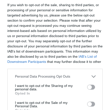
VISSZA A FŐOLDALRA
If you wish to opt-out of the sale, sharing to third parties, or
processing of your personal or sensitive information for
targeted advertising by us, please use the below opt-out
section to confirm your selection. Please note that after your
opt-out request is processed you may continue seeing
interest-based ads based on personal information utilized by
us or personal information disclosed to third parties prior to
your opt-out. You may separately opt-out of the further
Legfrissebb híreink
disclosure of your personal information by third parties on the
IAB’s list of downstream participants. This information may
also be disclosed by us to third parties on the
IAB’s List of
Downstream Participants
that may further disclose it to other
A MESTERSÉGES INTELLIGENCIA
third parties.
MINDENNAPI ÁTALAKULÁSA
2026. augusztus 10
|
Promóció
Please note that this website/app uses one or more Google
Personal Data Processing Opt Outs
services and may gather and store information including but
not limited to your visit or usage behaviour. You may click to
I want to opt-out of the Sharing of my
personal data.
grant or deny consent to Google and its third-party tags to
Opted In
use your data for below specified purposes in below Google
consent section.
I want to opt-out of the Sale of my
ÚJ MOBILALKALMAZÁS ERŐSÍTI EGER
Personal Data.
TURIZMUSÁT: ELKÉSZÜLT A V...