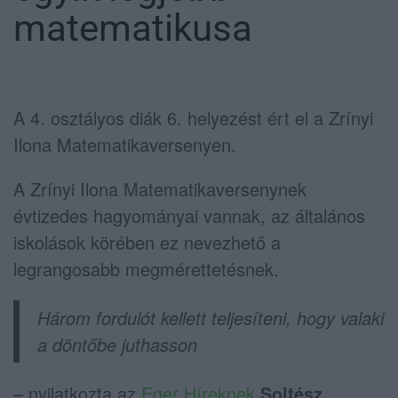
matematikusa
A 4. osztályos diák 6. helyezést ért el a Zrínyi
Ilona Matematikaversenyen.
A Zrínyi Ilona Matematikaversenynek
évtizedes hagyományai vannak, az általános
iskolások körében ez nevezhető a
legrangosabb megmérettetésnek.
Három fordulót kellett teljesíteni, hogy valaki
a döntőbe juthasson
– nyilatkozta az
Eger Híreknek
Soltész