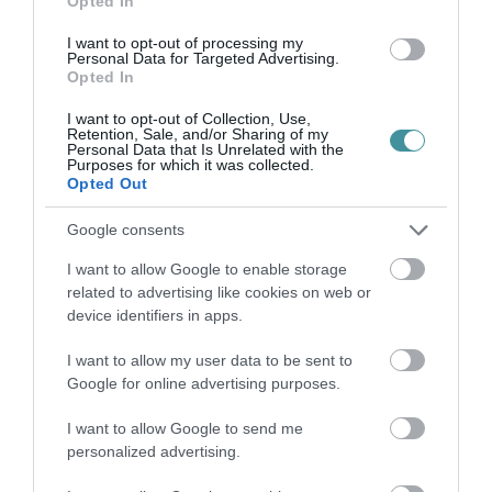
Opted In
2026. augusztus 10
|
Eger ügye
I want to opt-out of processing my
Personal Data for Targeted Advertising.
Opted In
I want to opt-out of Collection, Use,
Retention, Sale, and/or Sharing of my
HÉTFŐ ESTÉTŐL ÚJABB TURBINA TERMEL
Personal Data that Is Unrelated with the
Purposes for which it was collected.
ÁRAMOT PAKSON
Opted Out
2026. augusztus 10
|
Mindenki ügye
Google consents
I want to allow Google to enable storage
related to advertising like cookies on web or
device identifiers in apps.
MAGYAR PÉTERÉK A MARGITSZIGETEN
TALÁLKOZNAK A TISZA AKTIV...
I want to allow my user data to be sent to
2026. augusztus 10
|
Mindenki ügye
Google for online advertising purposes.
I want to allow Google to send me
personalized advertising.