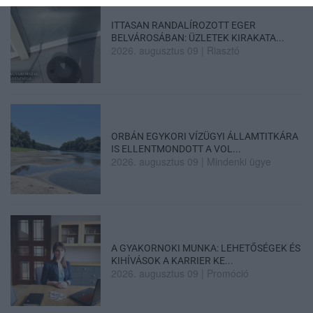
ITTASAN RANDALÍROZOTT EGER
BELVÁROSÁBAN: ÜZLETEK KIRAKATA...
2026. augusztus 09
|
Riasztó
ORBÁN EGYKORI VÍZÜGYI ÁLLAMTITKÁRA
IS ELLENTMONDOTT A VOL...
2026. augusztus 09
|
Mindenki ügye
A GYAKORNOKI MUNKA: LEHETŐSÉGEK ÉS
KIHÍVÁSOK A KARRIER KE...
2026. augusztus 09
|
Promóció