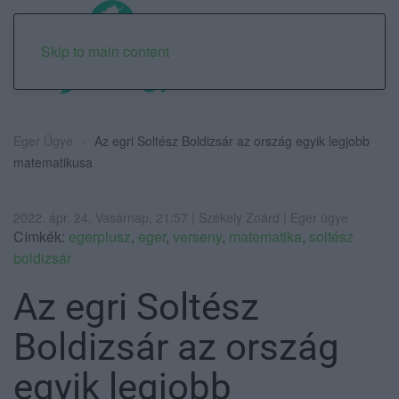
Skip to main content
Eger Ügye
Az egri Soltész Boldizsár az ország egyik legjobb
matematikusa
2022. ápr. 24. Vasárnap, 21:57 | Székely Zoárd | Eger ügye
Címkék:
egerplusz
,
eger
,
verseny
,
matematika
,
soltész
boldizsár
Az egri Soltész
Boldizsár az ország
egyik legjobb