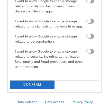
I want to allow Google to enable storage
FORRADALMI ÚJÍTÁSOK A JÖVŐ
ELEKTROMOS KERÉKPÁRJAIBAN
related to analytics like cookies on web or
2026. augusztus 10
|
Promóció
device identifiers in apps.
I want to allow Google to enable storage
related to functionality of the website or app.
I want to allow Google to enable storage
ELEKTROMOS ROLLERREL SZENVEDETT
related to personalization.
SÚLYOS BALESETET EGY FÉRF...
2026. augusztus 10
|
Riasztó
I want to allow Google to enable storage
related to security, including authentication
functionality and fraud prevention, and other
user protection.
AZ ENDODONCIÁBAN
NÉLKÜLÖZHETETLEN ESZKÖZÖK
CONFIRM
2026. augusztus 09
|
Promóció
Data Deletion
Data Access
Privacy Policy