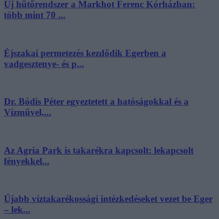
Új hűtőrendszer a Markhot Ferenc Kórházban:
több mint 70 ...
Éjszakai permetezés kezdődik Egerben a
vadgesztenye- és p...
Dr. Bódis Péter egyeztetett a hatóságokkal és a
Vízművel,...
Az Agria Park is takarékra kapcsolt: lekapcsolt
fényekkel...
Újabb víztakarékossági intézkedéseket vezet be Eger
– lek...