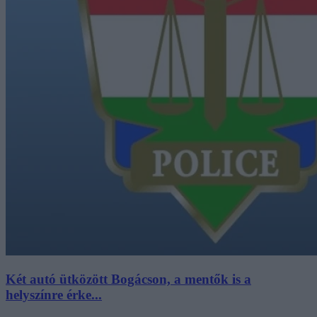
Két autó ütközött Bogácson, a mentők is a
helyszínre érke...