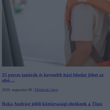
35 perces tanórák és kevesebb házi feladat jöhet az
alsó ...
2026. augusztus 08
|
Mindenki ügye
Baka Andrást jelöli köztársasági elnöknek a Tisza