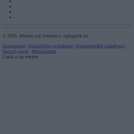
©
2026.
Minden jog fenntartva. egriugyek.hu
Impresszum
|
Hozzáférési nyilatkozat
|
Kommentelési szabályzat
|
Szerzői jogok
|
Médiaajánlat
Ugrás a lap tetejére