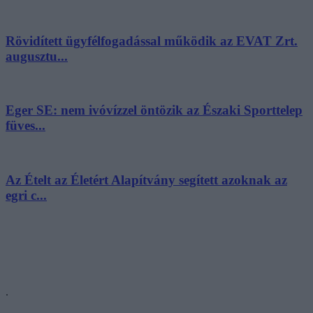
Rövidített ügyfélfogadással működik az EVAT Zrt.
augusztu...
Eger SE: nem ivóvízzel öntözik az Északi Sporttelep
füves...
Az Ételt az Életért Alapítvány segített azoknak az
egri c...
.