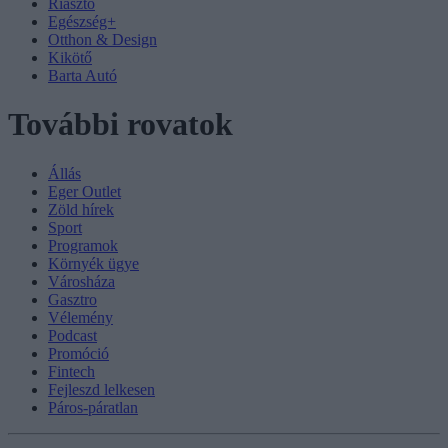
Riasztó
Egészség+
Otthon & Design
Kikötő
Barta Autó
További rovatok
Állás
Eger Outlet
Zöld hírek
Sport
Programok
Környék ügye
Városháza
Gasztro
Vélemény
Podcast
Promóció
Fintech
Fejleszd lelkesen
Páros-páratlan