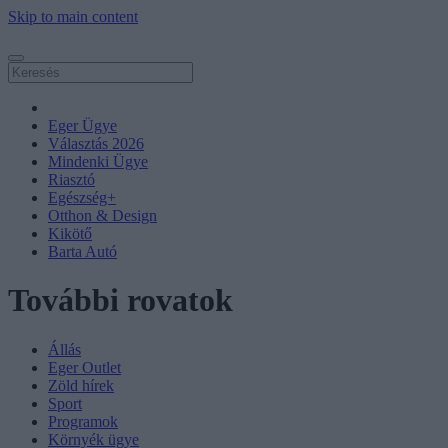
Skip to main content
Eger Ügye
Választás 2026
Mindenki Ügye
Riasztó
Egészség+
Otthon & Design
Kikötő
Barta Autó
További rovatok
Állás
Eger Outlet
Zöld hírek
Sport
Programok
Környék ügye