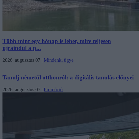
Több mint egy hónap is lehet, mire teljesen
újraindul a p...
2026. augusztus 07
|
Mindenki ügye
Tanulj németül otthonról: a digitális tanulás előnyei
2026. augusztus 07
|
Promóció