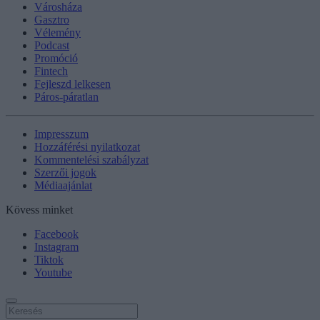
Városháza
Gasztro
Vélemény
Podcast
Promóció
Fintech
Fejleszd lelkesen
Páros-páratlan
Impresszum
Hozzáférési nyilatkozat
Kommentelési szabályzat
Szerzői jogok
Médiaajánlat
Kövess minket
Facebook
Instagram
Tiktok
Youtube