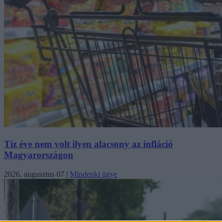
Tíz éve nem volt ilyen alacsony az infláció
Magyarországon
2026. augusztus 07
|
Mindenki ügye