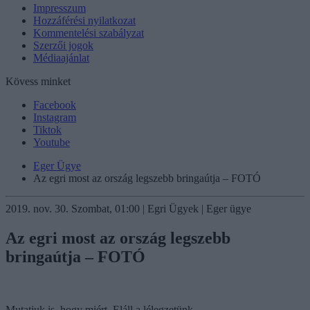
Impresszum
Hozzáférési nyilatkozat
Kommentelési szabályzat
Szerzői jogok
Médiaajánlat
Kövess minket
Facebook
Instagram
Tiktok
Youtube
Eger Ügye
Az egri most az ország legszebb bringaútja – FOTÓ
2019. nov. 30. Szombat, 01:00 | Egri Ügyek | Eger ügye
Az egri most az ország legszebb
bringaútja – FOTÓ
Mutatjuk is, hogy miért. Eláll a lélegzetünk.