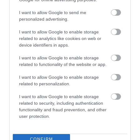
2026. augusztus 06
|
Környék ügye
I want to allow Google to send me
personalized advertising.
KATONAI HELIKOPTEREK SEGÍTIK AZ
I want to allow Google to enable storage
OLTÁST A DÉDESTAPOLCSÁNYI...
related to analytics like cookies on web or
2026. augusztus 05
|
Riasztó
device identifiers in apps.
I want to allow Google to enable storage
related to functionality of the website or app.
I want to allow Google to enable storage
VISSZATÉR EGER BELVÁROSÁNAK
related to personalization.
LEGNAGYOBB BORÜNNEPE: AUGUSZT...
2026. augusztus 05
|
Programok
I want to allow Google to enable storage
related to security, including authentication
functionality and fraud prevention, and other
user protection.
„A NER-FELESÉGEK GYEREKKEL
BIZTOSÍTOTTÁK BE A PÉNZCSAPHOZ...
2026. augusztus 05
|
Mindenki ügye
CONFIRM