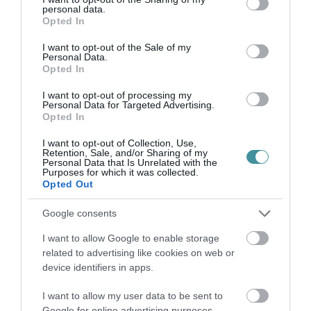
personal data.
ASSZONYT A HATVANI KÓR...
grant or deny consent to Google and its third-party tags to
2026. augusztus 06
|
Riasztó
Opted In
use your data for below specified purposes in below Google
consent section.
I want to opt-out of the Sale of my
Personal Data.
Opted In
GÁRDONYI MESEKERT VÁRJA A
CSALÁDOKAT – HÁROM NAPON ÁT ING...
I want to opt-out of processing my
Personal Data for Targeted Advertising.
2026. augusztus 06
|
Programok
Opted In
I want to opt-out of Collection, Use,
Retention, Sale, and/or Sharing of my
Personal Data that Is Unrelated with the
Purposes for which it was collected.
Opted Out
MAGYAR PÉTER: KIÍRJÁK AZ ELSŐ
SZÉLERŐMŰVI PÁLYÁZATOKAT, M...
Google consents
2026. augusztus 06
|
Mindenki ügye
I want to allow Google to enable storage
related to advertising like cookies on web or
device identifiers in apps.
ELOLTOTTÁK A TÜZET
DÉDESTAPOLCSÁNYNÁL, KILENCÓRÁS
I want to allow my user data to be sent to
KÜZDELE...
Google for online advertising purposes.