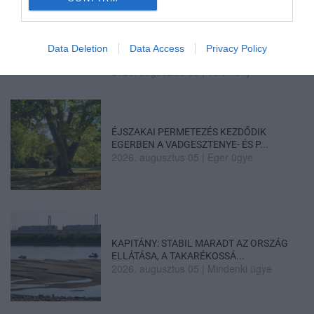
Data Deletion
Data Access
Privacy Policy
SIOR: RAJZOK HAZA 98.
2026. augusztus 05
|
Vélemény
ÉJSZAKAI PERMETEZÉS KEZDŐDIK
EGERBEN A VADGESZTENYE- ÉS P...
2026. augusztus 05
|
Eger ügye
KAPITÁNY: STABIL MARADT AZ ORSZÁG
ELLÁTÁSA, A TAKARÉKOSSÁ...
2026. augusztus 05
|
Mindenki ügye