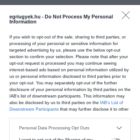
egriugyek.hu -
Do Not Process My Personal
Information
If you wish to opt-out of the sale, sharing to third parties, or
processing of your personal or sensitive information for
Legfrissebb híreink
targeted advertising by us, please use the below opt-out
section to confirm your selection. Please note that after your
opt-out request is processed you may continue seeing
interest-based ads based on personal information utilized by
„NEM TETTÜNK NYOMÁST A FIUNKRA” –
us or personal information disclosed to third parties prior to
EGY EGRI CSALÁD TÖRTÉNE...
your opt-out. You may separately opt-out of the further
2026. augusztus 06
|
Sport
disclosure of your personal information by third parties on the
IAB’s list of downstream participants. This information may
also be disclosed by us to third parties on the
IAB’s List of
Downstream Participants
that may further disclose it to other
ÚJ HŰTŐRENDSZER A MARKHOT FERENC
third parties.
KÓRHÁZBAN: TÖBB MINT 70 ...
2026. augusztus 06
|
Eger ügye
Please note that this website/app uses one or more Google
Personal Data Processing Opt Outs
services and may gather and store information including but
HOLTAN SZÁLLÍTOTTÁK HAZA A 80 ÉVES
not limited to your visit or usage behaviour. You may click to
I want to opt-out of the Sharing of my