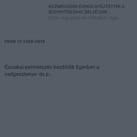
KÖZMÉDIÁSOK ÉVEKIG GYŰJTÖTTÉK A
BIZONYÍTÉKOKAT, BELSŐ DOK...
2026. augusztus 05
|
Mindenki ügye
FRISS 10 EGER ÜGYE
Éjszakai permetezés kezdődik Egerben a
vadgesztenye- és p...