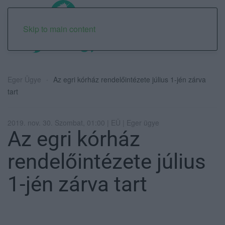
Skip to main content
Eger Ügye
Az egri kórház rendelőintézete július 1-jén zárva
tart
2019. nov. 30. Szombat, 01:00 | EÜ | Eger ügye
Az egri kórház
rendelőintézete július
1-jén zárva tart