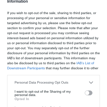
Information
If you wish to opt-out of the sale, sharing to third parties, or
processing of your personal or sensitive information for
targeted advertising by us, please use the below opt-out
section to confirm your selection. Please note that after your
Ne maradjon le a legfrissebb hírekről, kövessen
opt-out request is processed you may continue seeing
bennünket az EGRI ÜGYEK Google Hírek oldalán!
interest-based ads based on personal information utilized by
us or personal information disclosed to third parties prior to
your opt-out. You may separately opt-out of the further
disclosure of your personal information by third parties on the
VISSZA A FŐOLDALRA
IAB’s list of downstream participants. This information may
also be disclosed by us to third parties on the
IAB’s List of
Downstream Participants
that may further disclose it to other
third parties.
Please note that this website/app uses one or more Google
Personal Data Processing Opt Outs
services and may gather and store information including but
not limited to your visit or usage behaviour. You may click to
I want to opt-out of the Sharing of my
Legfrissebb híreink
personal data.
grant or deny consent to Google and its third-party tags to
Opted In
use your data for below specified purposes in below Google
consent section.