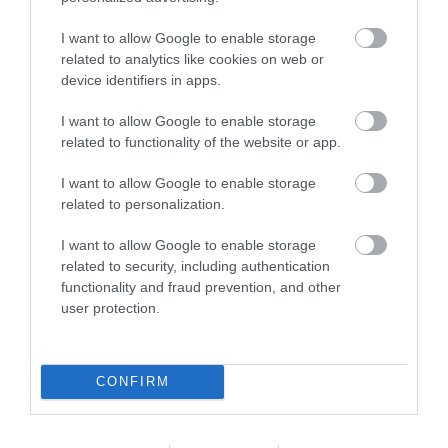
I want to allow Google to enable storage
related to analytics like cookies on web or
TÖBB MINT EGY HÓNAP IS LEHET, MIRE
device identifiers in apps.
TELJESEN ÚJRAINDUL A P...
2026. augusztus 07
|
Mindenki ügye
I want to allow Google to enable storage
related to functionality of the website or app.
I want to allow Google to enable storage
TANULJ NÉMETÜL OTTHONRÓL: A
related to personalization.
DIGITÁLIS TANULÁS ELŐNYEI
2026. augusztus 07
|
Promóció
I want to allow Google to enable storage
related to security, including authentication
functionality and fraud prevention, and other
user protection.
ÚJRAINDULNAK A KORÁBBAN
LEÁLLÍTOTT SZOLGÁLTATÁSOK AZ EGRI...
2026. augusztus 07
|
Eger ügye
CONFIRM