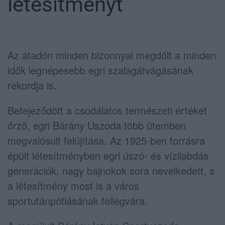
létesítményt
Az átadón minden bizonnyal megdőlt a minden
idők legnépesebb egri szalagátvágásának
rekordja is.
Befejeződött a csodálatos természeti értéket
őrző, egri Bárány Uszoda több ütemben
megvalósult felújítása. Az 1925-ben forrásra
épült létesítményben egri úszó- és vízilabdás
generációk, nagy bajnokok sora nevelkedett, s
a létesítmény most is a város
sportutánpótlásának fellegvára.