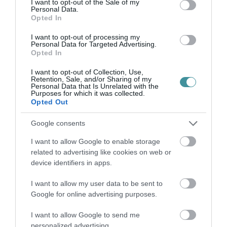
I want to opt-out of the Sale of my
Personal Data.
35 PERCES TANÓRÁK ÉS KEVESEBB HÁZI
Opted In
FELADAT JÖHET AZ ALSÓ ...
2026. augusztus 08
|
Mindenki ügye
I want to opt-out of processing my
Personal Data for Targeted Advertising.
Opted In
I want to opt-out of Collection, Use,
Retention, Sale, and/or Sharing of my
BAKA ANDRÁST JELÖLI KÖZTÁRSASÁGI
Personal Data that Is Unrelated with the
ELNÖKNEK A TISZA
Purposes for which it was collected.
2026. augusztus 08
|
Mindenki ügye
Opted Out
Google consents
ÚJ MAGYAR KÜLÜGYI STRATÉGIA KÉSZÜL,
I want to allow Google to enable storage
TELJES SZAKÍTÁS JÖN A...
related to advertising like cookies on web or
2026. augusztus 08
|
Mindenki ügye
device identifiers in apps.
I want to allow my user data to be sent to
Google for online advertising purposes.
TATA ELBŰVÖLŐ LÁTVÁNYOSSÁGAI,
AMIKÉRT ÉRDEMES MEGNÉZNI
I want to allow Google to send me
2026. augusztus 08
|
Promóció
personalized advertising.