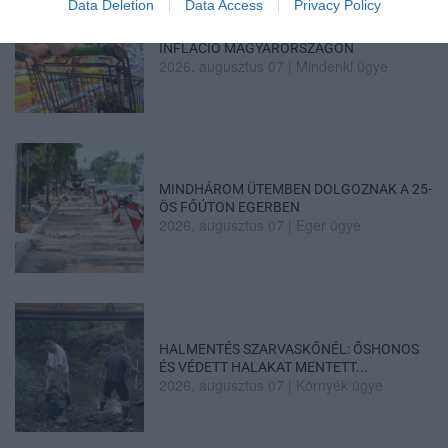
Data Deletion
Data Access
Privacy Policy
TÍZ ÉVE NEM VOLT ILYEN ALACSONY AZ
INFLÁCIÓ MAGYARORSZÁGON
2026. augusztus 07
|
Mindenki ügye
MINDHÁROM ÜTEMBEN DOLGOZNAK A 25-
ÖS FŐÚTON EGERBEN
2026. augusztus 07
|
Eger ügye
HALMENTÉS SZARVASKŐNÉL: ŐSHONOS
ÉS VÉDETT HALAKAT MENTETT...
2026. augusztus 07
|
Környék ügye