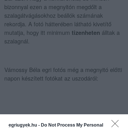
bizonnyal ezen a megnyitón megdőlt a
szalagátvágásokhoz beállók számának
rekordja. A fotó hátterében látható kivetítő
mutatja, hogy itt minimum
tizenheten
álltak a
szalagnál.
Vámossy Béla egri fotós még a megnyitó előtti
napon készített fotókat az uszodáról:
egriugyek.hu -
Do Not Process My Personal