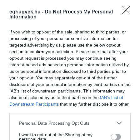
közlekedőket, hogy a munkaterületek
környezetében fokozott figyelemmel
egriugyek.hu -
Do Not Process My Personal
Information
közlekedjenek, és lehetőség szerint
válasszanak alternatív útvonalakat. A reggeli
If you wish to opt-out of the sale, sharing to third parties, or
és délutáni csúcsidőszakokban több ponton is
processing of your personal or sensitive information for
targeted advertising by us, please use the below opt-out
torlódásokra lehet számítani.
section to confirm your selection. Please note that after your
opt-out request is processed you may continue seeing
A 25-ös főút teljes egri átkelési szakaszának
interest-based ads based on personal information utilized by
felújítása több ütemben valósul meg. A
us or personal information disclosed to third parties prior to
your opt-out. You may separately opt-out of the further
beruházás részeként megújul az útburkolat, a
disclosure of your personal information by third parties on the
vízelvezetés, a buszmegállók infrastruktúrája,
IAB’s list of downstream participants. This information may
also be disclosed by us to third parties on the
IAB’s List of
valamint több híd és közlekedési csomópont
Downstream Participants
that may further disclose it to other
is. A cél egy biztonságosabb és hosszabb
third parties.
távon fenntarthatóbb közlekedési folyosó
Please note that this website/app uses one or more Google
Personal Data Processing Opt Outs
kialakítása Eger egyik legforgalmasabb
services and may gather and store information including but
not limited to your visit or usage behaviour. You may click to
I want to opt-out of the Sharing of my
útvonalán.
personal data.