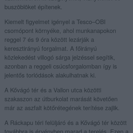
buszöblöket építenek.
Kiemelt figyelmet igényel a Tesco–OBI
csomópont környéke, ahol munkanapokon
reggel 7 és 9 óra között lezárják a
keresztirányú forgalmat. A főirányú
közlekedést villogó sárga jelzéssel segítik,
azonban a reggeli csúcsforgalomban így is
jelentős torlódások alakulhatnak ki.
A Kővágó tér és a Vallon utca közötti
szakaszon az útburkolat marását követően
már az aszfalt kötőrétegének terítése zajlik.
A Ráckapu téri felüljáró és a Kővágó tér között
továbbra is érvényben marad a terelés. Ezen a