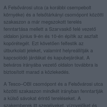
A Felsővárosi utca (a korábbi csempebolt
környéke) és a felsőtárkányi csomópont közötti
szakaszon a már megszokott terelés
fenntartása mellett a Szarvaskő felé vezető
oldalon június 9-én és 10-én építik az aszfalt
kopórétegét. Ezt követően felfestik az
útburkolati jeleket, valamint helyreállítják a
kapcsolódó járdákat és kapubejárókat. A
belváros irányába vezető oldalon továbbra is
biztosított marad a közlekedés.
A Tesco–OBI csomópont és a Felsővárosi utca
közötti szakaszon mindkét irányban fenntartják
a külső sávokat érintő tereléseket. A
szakemberek itt szegélyeket, víznyelőket és