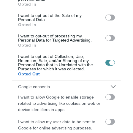
grant or deny consent to Google and its third-party tags to
Opted In
use your data for below specified purposes in below Google
A 25-ös főút rekonstrukciója rövid távon
consent section.
I want to opt-out of the Sale of my
Personal Data.
kétségtelenül kellemetlenségekkel jár:
Opted In
hosszabb menetidők, torlódások és időszakos
I want to opt-out of processing my
lezárások nehezítik a közlekedést. Hosszabb
Personal Data for Targeted Advertising.
Opted In
távon azonban a beruházás jelentősen
javíthatja Eger közlekedési helyzetét.
I want to opt-out of Collection, Use,
Retention, Sale, and/or Sharing of my
Personal Data that Is Unrelated with the
Purposes for which it was collected.
indexkép: Getty Images
Opted Out
Google consents
I want to allow Google to enable storage
related to advertising like cookies on web or
device identifiers in apps.
Ne maradjon le a legfrissebb hírekről, kövessen
bennünket az EGRI ÜGYEK Google Hírek oldalán!
I want to allow my user data to be sent to
Google for online advertising purposes.