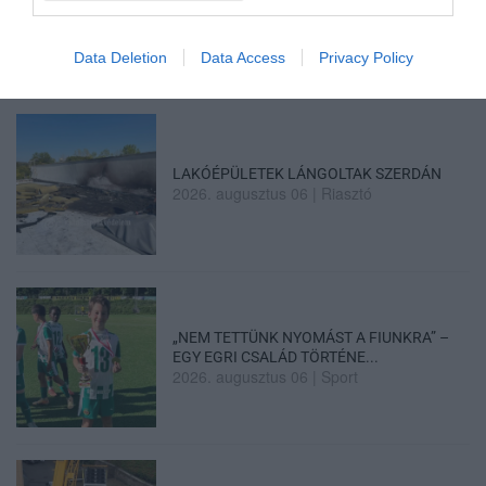
PHEV LUXURY – A KÍNAI PR...
2026. augusztus 06
|
Barta Autó
Data Deletion
Data Access
Privacy Policy
LAKÓÉPÜLETEK LÁNGOLTAK SZERDÁN
2026. augusztus 06
|
Riasztó
„NEM TETTÜNK NYOMÁST A FIUNKRA” –
EGY EGRI CSALÁD TÖRTÉNE...
2026. augusztus 06
|
Sport