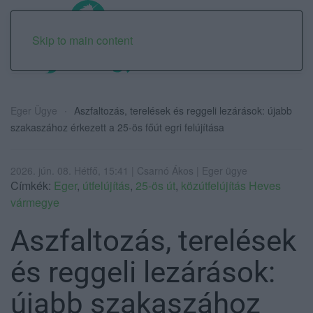
Skip to main content
Eger Ügye
Aszfaltozás, terelések és reggeli lezárások: újabb
szakaszához érkezett a 25-ös főút egri felújítása
2026. jún. 08. Hétfő, 15:41 | Csarnó Ákos | Eger ügye
Címkék:
Eger
,
útfelújítás
,
25-ös út
,
közútfelújítás Heves
vármegye
Aszfaltozás, terelések
és reggeli lezárások:
újabb szakaszához