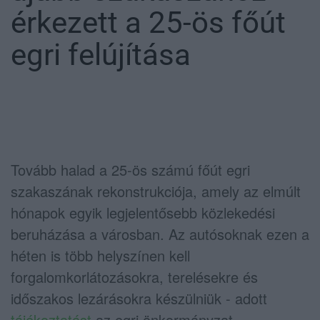
érkezett a 25-ös főút
egri felújítása
Tovább halad a 25-ös számú főút egri
szakaszának rekonstrukciója, amely az elmúlt
hónapok egyik legjelentősebb közlekedési
beruházása a városban. Az autósoknak ezen a
héten is több helyszínen kell
forgalomkorlátozásokra, terelésekre és
időszakos lezárásokra készülniük - adott
tájékoztatást
az egri önkormányzat.