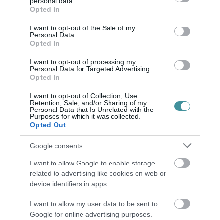
personal data.
grant or deny consent to Google and its third-party tags to
Opted In
use your data for below specified purposes in below Google
consent section.
I want to opt-out of the Sale of my
Personal Data.
Opted In
VISSZATÉR EGER BELVÁROSÁNAK
LEGNAGYOBB BORÜNNEPE: AUGUSZT...
I want to opt-out of processing my
2026. augusztus 05
|
Programok
Personal Data for Targeted Advertising.
Opted In
I want to opt-out of Collection, Use,
Retention, Sale, and/or Sharing of my
Personal Data that Is Unrelated with the
Purposes for which it was collected.
„A NER-FELESÉGEK GYEREKKEL
Opted Out
BIZTOSÍTOTTÁK BE A PÉNZCSAPHOZ...
2026. augusztus 05
|
Mindenki ügye
Google consents
I want to allow Google to enable storage
related to advertising like cookies on web or
device identifiers in apps.
I want to allow my user data to be sent to
SIOR: RAJZOK HAZA 98.
2026. augusztus 05
|
Vélemény
Google for online advertising purposes.