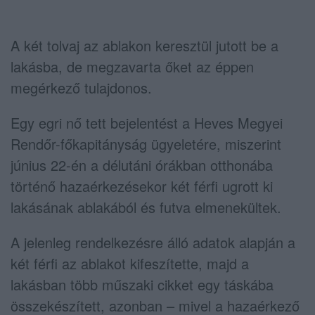
A két tolvaj az ablakon keresztül jutott be a
lakásba, de megzavarta őket az éppen
megérkező tulajdonos.
Egy egri nő tett bejelentést a Heves Megyei
Rendőr-főkapitányság ügyeletére, miszerint
június 22-én a délutáni órákban otthonába
történő hazaérkezésekor két férfi ugrott ki
lakásának ablakából és futva elmenekültek.
A jelenleg rendelkezésre álló adatok alapján a
két férfi az ablakot kifeszítette, majd a
lakásban több műszaki cikket egy táskába
összekészített, azonban – mivel a hazaérkező