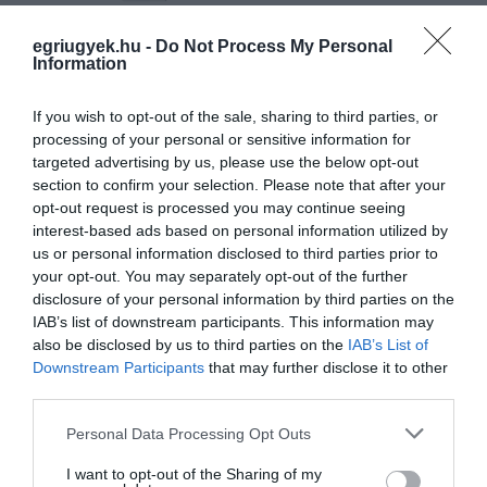
Ne maradjon le a legfrissebb hírekről, kövessen
egriugyek.hu -
Do Not Process My Personal
bennünket az EGRI ÜGYEK Google Hírek oldalán!
Information
If you wish to opt-out of the sale, sharing to third parties, or
VISSZA A FŐOLDALRA
processing of your personal or sensitive information for
targeted advertising by us, please use the below opt-out
section to confirm your selection. Please note that after your
opt-out request is processed you may continue seeing
interest-based ads based on personal information utilized by
us or personal information disclosed to third parties prior to
your opt-out. You may separately opt-out of the further
disclosure of your personal information by third parties on the
Legfrissebb híreink
IAB’s list of downstream participants. This information may
also be disclosed by us to third parties on the
IAB’s List of
Downstream Participants
that may further disclose it to other
third parties.
KATONAI HELIKOPTEREK SEGÍTIK AZ
Please note that this website/app uses one or more Google
Personal Data Processing Opt Outs
OLTÁST A DÉDESTAPOLCSÁNYI...
2026. augusztus 05
|
Riasztó
services and may gather and store information including but
not limited to your visit or usage behaviour. You may click to
I want to opt-out of the Sharing of my