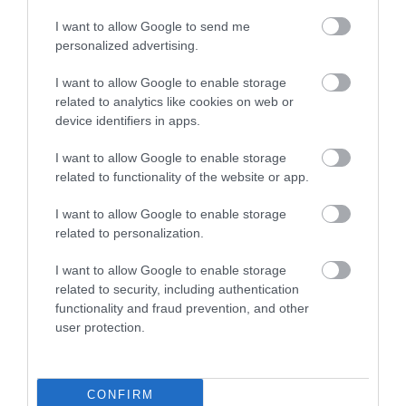
I want to allow Google to send me
personalized advertising.
I want to allow Google to enable storage
related to analytics like cookies on web or
ÉJSZAKAI PERMETEZÉS KEZDŐDIK
device identifiers in apps.
EGERBEN A VADGESZTENYE- ÉS P...
2026. augusztus 05
|
Eger ügye
I want to allow Google to enable storage
related to functionality of the website or app.
I want to allow Google to enable storage
related to personalization.
KAPITÁNY: STABIL MARADT AZ ORSZÁG
I want to allow Google to enable storage
ELLÁTÁSA, A TAKARÉKOSSÁ...
2026. augusztus 05
|
Mindenki ügye
related to security, including authentication
functionality and fraud prevention, and other
user protection.
KÖZMÉDIÁSOK ÉVEKIG GYŰJTÖTTÉK A
BIZONYÍTÉKOKAT, BELSŐ DOK...
CONFIRM
2026. augusztus 05
|
Mindenki ügye