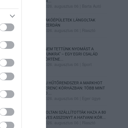
PR...
2026. augusztus 06
|
Barta Autó
LAKÓÉPÜLETEK LÁNGOLTAK
SZERDÁN
2026. augusztus 06
|
Riasztó
„NEM TETTÜNK NYOMÁST A
FIUNKRA” – EGY EGRI CSALÁD
TÖRTÉNE...
2026. augusztus 06
|
Sport
ÚJ HŰTŐRENDSZER A MARKHOT
FERENC KÓRHÁZBAN: TÖBB MINT
70 ...
2026. augusztus 06
|
Eger ügye
HOLTAN SZÁLLÍTOTTÁK HAZA A 80
ÉVES ASSZONYT A HATVANI KÓR...
2026. augusztus 06
|
Riasztó