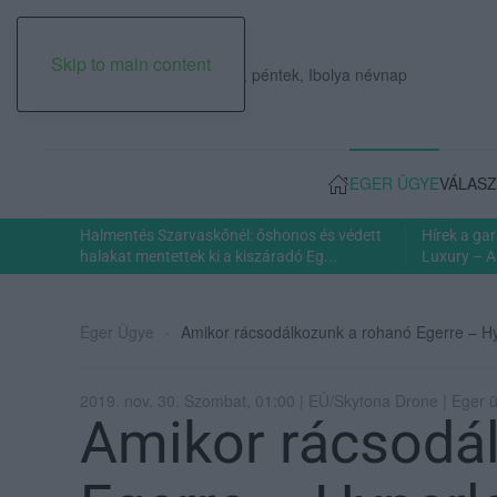
Skip to main content
2026. augusztus 07., péntek, Ibolya névnap
EGER ÜGYE
VÁLASZ
Halmentés Szarvaskőnél: őshonos és védett
Hírek a ga
halakat mentettek ki a kiszáradó Eg...
Luxury – A
Eger Ügye
Amikor rácsodálkozunk a rohanó Egerre – Hy
2019. nov. 30. Szombat, 01:00 | EÜ/Skytona Drone | Eger 
Amikor rácsodá