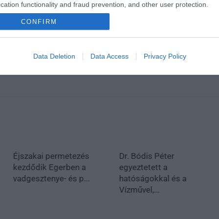
en bennünket az EGRI ÜGYEK Google Hírek oldalán!
cation functionality and fraud prevention, and other user protection.
CONFIRM
Data Deletion
Data Access
Privacy Policy
Éjszakai permetezés
Dr. Bódis Péter
kezdődik Egerben a
egyeztetett a
vadgesztenye- és p...
hatóságokkal és a
Vízművel,...