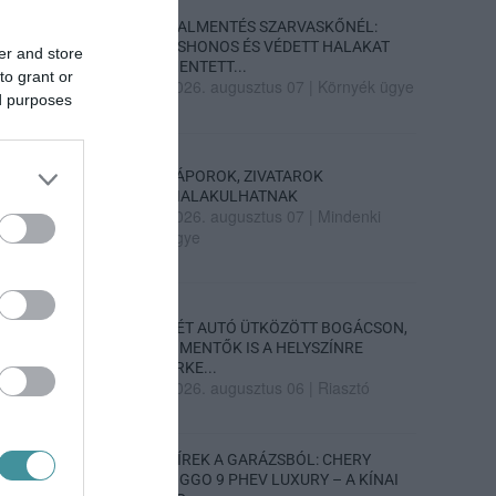
HALMENTÉS SZARVASKŐNÉL:
ŐSHONOS ÉS VÉDETT HALAKAT
er and store
MENTETT...
to grant or
2026. augusztus 07
|
Környék ügye
ed purposes
ZÁPOROK, ZIVATAROK
KIALAKULHATNAK
2026. augusztus 07
|
Mindenki
ügye
KÉT AUTÓ ÜTKÖZÖTT BOGÁCSON,
A MENTŐK IS A HELYSZÍNRE
ÉRKE...
2026. augusztus 06
|
Riasztó
HÍREK A GARÁZSBÓL: CHERY
TIGGO 9 PHEV LUXURY – A KÍNAI