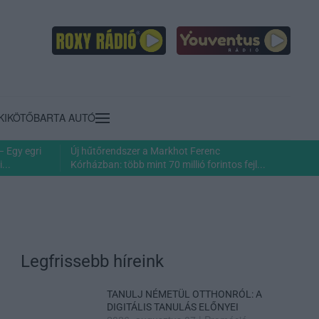
KIKÖTŐ
BARTA AUTÓ
– Egy egri
Új hűtőrendszer a Markhot Ferenc
...
Kórházban: több mint 70 millió forintos fejl...
Legfrissebb híreink
TANULJ NÉMETÜL OTTHONRÓL: A
DIGITÁLIS TANULÁS ELŐNYEI