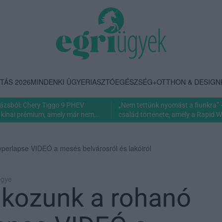
TÁS 2026
MINDENKI ÜGYE
RIASZTÓ
EGÉSZSÉG+
OTTHON & DESIGN
rázsból: Chery Tiggo 9 PHEV
„Nem tettünk nyomást a fiunkra” 
 kínai prémium, amely már nem...
család története, amely a Rapid Wi
perlapse VIDEÓ a mesés belvárosról és lakóiról
ügye
lkozunk a rohanó