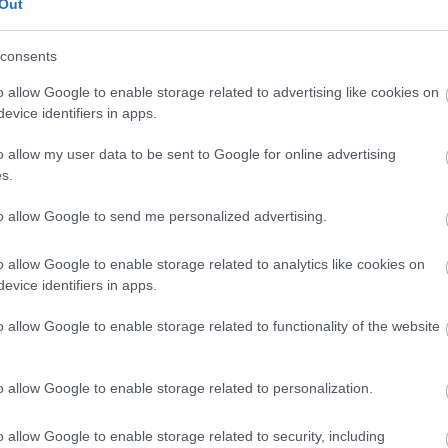
Out
consents
o allow Google to enable storage related to advertising like cookies on
evice identifiers in apps.
o allow my user data to be sent to Google for online advertising
 első drónvideón
Eger belvárosa látható
téli
s.
 aztán jöttek
a város környékén található
s környéke
, illetve a korábbiaknál más
to allow Google to send me personalized advertising.
 kis
szilvásváradi kitekintés
, aztán az
egri
o allow Google to enable storage related to analytics like cookies on
ó környéke
, érdemes ezeket a videókat is
evice identifiers in apps.
o allow Google to enable storage related to functionality of the website
o allow Google to enable storage related to personalization.
o allow Google to enable storage related to security, including