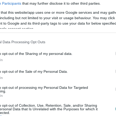
ll. Mi imádjuk, ahogy Egert is, íme:
Participants
that may further disclose it to other third parties.
 that this website/app uses one or more Google services and may gath
including but not limited to your visit or usage behaviour. You may click 
 to Google and its third-party tags to use your data for below specifi
ogle consent section.
l Data Processing Opt Outs
o opt-out of the Sharing of my personal data.
In
o opt-out of the Sale of my Personal Data.
In
to opt-out of processing my Personal Data for Targeted
ing.
In
o opt-out of Collection, Use, Retention, Sale, and/or Sharing
ersonal Data that Is Unrelated with the Purposes for which it
lected.