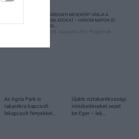
GÁRDONYI MESEKERT VÁRJA A
CSALÁDOKAT – HÁROM NAPON ÁT
ING...
2026. augusztus 06
|
Programok
Az Agria Park is
Újabb víztakarékossági
takarékra kapcsolt:
intézkedéseket vezet
lekapcsolt fényekkel...
be Eger – lek...