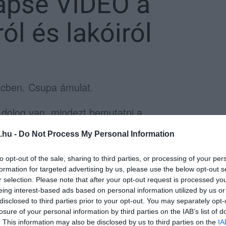
apse VIDEÓ a
l és lakóiról
rcben. Csupa ámulat.
 dolog van, mindezt bemutatni a
dálkozzon, aki itt él, vagy már járt itt.
.hu -
Do Not Process My Personal Information
sorozattal, amelyet még hónapokkal ezelőtt
(
Skytona Drone
) segítségével elsősorban a
to opt-out of the sale, sharing to third parties, or processing of your per
formation for targeted advertising by us, please use the below opt-out s
ékhely szépségeit és a környék egy-egy
r selection. Please note that after your opt-out request is processed y
eing interest-based ads based on personal information utilized by us or
disclosed to third parties prior to your opt-out. You may separately opt-
zik, amely témája a rohanó Eger. A
losure of your personal information by third parties on the IAB’s list of
. This information may also be disclosed by us to third parties on the
IA