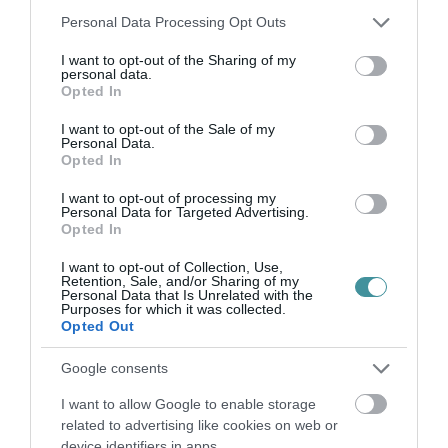
02.01., szombat
Please note that this website/app uses one or more Google
Personal Data Processing Opt Outs
services and may gather and store information including but
not limited to your visit or usage behaviour. You may click to
I want to opt-out of the Sharing of my
17:00 A fiú és az aranyköpeny
personal data.
grant or deny consent to Google and its third-party tags to
Opted In
use your data for below specified purposes in below Google
19:30 Orosz frontkatonák között
consent section.
I want to opt-out of the Sale of my
Personal Data.
Opted In
02.02., vasárnap
I want to opt-out of processing my
Personal Data for Targeted Advertising.
17:00 Sellőlányok viharban
Opted In
19:00 Menetelés a sötétségbe
I want to opt-out of Collection, Use,
Retention, Sale, and/or Sharing of my
Personal Data that Is Unrelated with the
Purposes for which it was collected.
Filmekről bővebben és jegyvásárlás az
Opted Out
uraniamozi.hu
oldalon.
Google consents
I want to allow Google to enable storage
related to advertising like cookies on web or
device identifiers in apps.