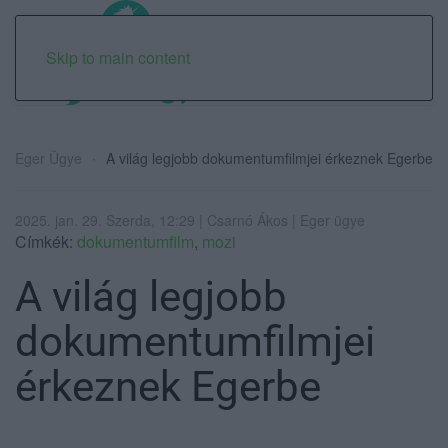
Skip to main content
Eger Ügye
A világ legjobb dokumentumfilmjei érkeznek Egerbe
2025. jan. 29. Szerda, 12:29 | Csarnó Ákos | Eger ügye
Címkék:
dokumentumfilm
,
mozi
A világ legjobb
dokumentumfilmjei
érkeznek Egerbe