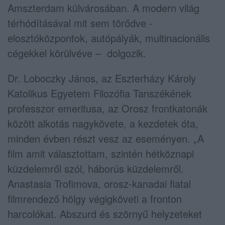
Amszterdam külvárosában. A modern világ
térhódításával mit sem törődve -
elosztóközpontok, autópályák, multinacionális
cégekkel körülvéve – dolgozik.
Dr. Loboczky János, az Eszterházy Károly
Katolikus Egyetem Filozófia Tanszékének
professzor emeritusa, az Orosz frontkatonák
között alkotás nagykövete, a kezdetek óta,
minden évben részt vesz az eseményen. „A
film amit választottam, szintén hétköznapi
küzdelemről szól, háborús küzdelemről.
Anastasia Trofimova, orosz-kanadai fiatal
filmrendező hölgy végigköveti a fronton
harcolókat. Abszurd és szörnyű helyzeteket