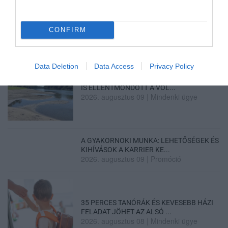
BELVÁROSÁBAN: ÜZLETEK KIRAKATA...
2026. augusztus 09
|
Riasztó
CONFIRM
Data Deletion
Data Access
Privacy Policy
ORBÁN EGYKORI VÍZÜGYI ÁLLAMTITKÁRA
IS ELLENTMONDOTT A VOL...
2026. augusztus 09
|
Mindenki ügye
A GYAKORNOKI MUNKA: LEHETŐSÉGEK ÉS
KIHÍVÁSOK A KARRIER KE...
2026. augusztus 09
|
Promóció
35 PERCES TANÓRÁK ÉS KEVESEBB HÁZI
FELADAT JÖHET AZ ALSÓ ...
2026. augusztus 08
|
Mindenki ügye