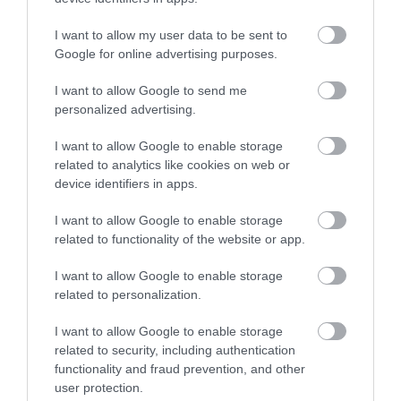
Ne maradjon le a legfrissebb hírekről, kövessen
bennünket az EGRI ÜGYEK Google Hírek oldalán!
I want to allow my user data to be sent to
Google for online advertising purposes.
I want to allow Google to send me
VISSZA A FŐOLDALRA
personalized advertising.
I want to allow Google to enable storage
related to analytics like cookies on web or
device identifiers in apps.
I want to allow Google to enable storage
related to functionality of the website or app.
Legfrissebb híreink
I want to allow Google to enable storage
AZ ENDODONCIÁBAN
related to personalization.
NÉLKÜLÖZHETETLEN ESZKÖZÖK
2026. augusztus 09
|
Promóció
I want to allow Google to enable storage
related to security, including authentication
functionality and fraud prevention, and other
user protection.
ITTASAN RANDALÍROZOTT EGER