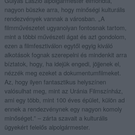
Gulyás László alpolgármester elmondta,
nagyon büszke arra, hogy minőségi kulturális
rendezvények vannak a városban. „A
filmművészetet ugyanolyan fontosnak tartom,
mint a többi művészeti ágat és azt gondolom,
ezen a filmfesztiválon egytől egyig kiváló
alkotások fognak szerepelni és mindenkit arra
bíztatok, hogy, ha idejük engedi, jöjjenek el,
nézzék meg ezeket a dokumentumfilmeket.
Az, hogy ilyen fantasztikus helyszínen
valósulhat meg, mint az Uránia Filmszínház,
ami egy több, mint 100 éves épület, külön ad
ennek a rendezvénynek egy nagyon komoly
minőséget.” – zárta szavait a kulturális
ügyekért felelős alpolgármester.