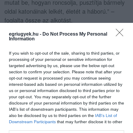
mutat be, hogyan roncsolja, pusztítja bármely
oldal katonáinak lelkét, életét a háború.” –
foglalta össze az alkotást.
Egerben látható filmek listája:
egriugyek.hu -
Do Not Process My Personal
Information
01.30., csütörtök
If you wish to opt-out of the sale, sharing to third parties, or
processing of your personal or sensitive information for
17:00 Kedves, drága szeretteim
targeted advertising by us, please use the below opt-out
section to confirm your selection. Please note that after your
19:30 Köddé váltak
opt-out request is processed you may continue seeing
interest-based ads based on personal information utilized by
us or personal information disclosed to third parties prior to
01.31., péntek
your opt-out. You may separately opt-out of the further
disclosure of your personal information by third parties on the
17:00 Gerlach, az utolsó földműves
IAB’s list of downstream participants. This information may
also be disclosed by us to third parties on the
IAB’s List of
Downstream Participants
that may further disclose it to other
19:00 Zenica felett az ég
third parties.