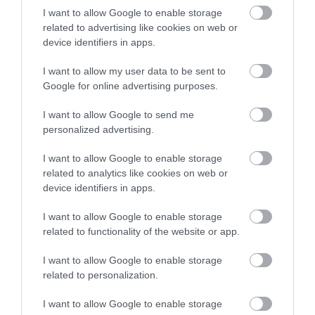
I want to allow Google to enable storage
related to advertising like cookies on web or
TÖBB MINT EGY HÓNAP IS LEHET, MIRE
device identifiers in apps.
TELJESEN ÚJRAINDUL A P...
2026. augusztus 07
|
Mindenki ügye
I want to allow my user data to be sent to
Google for online advertising purposes.
I want to allow Google to send me
TANULJ NÉMETÜL OTTHONRÓL: A
personalized advertising.
DIGITÁLIS TANULÁS ELŐNYEI
2026. augusztus 07
|
Promóció
I want to allow Google to enable storage
related to analytics like cookies on web or
device identifiers in apps.
ÚJRAINDULNAK A KORÁBBAN
I want to allow Google to enable storage
LEÁLLÍTOTT SZOLGÁLTATÁSOK AZ EGRI...
related to functionality of the website or app.
2026. augusztus 07
|
Eger ügye
I want to allow Google to enable storage
related to personalization.
I want to allow Google to enable storage