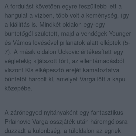
A fordulást követően egyre feszültebb lett a
hangulat a vízben, több volt a keménység, így
a kiállítás is. Mindkét oldalon egy-egy
büntetőgól született, majd a vendégek Younger
és Vámos lövésével pillanatok alatt elléptek (5-
7). A másik oldalon Uckovic értékesített egy
végletekig kijátszott fórt, az ellentámadásból
viszont Kis elképesztő erejét kamatoztatva
büntetőt harcolt ki, amelyet Varga lőtt a kapu
közepébe.
A zárónegyed nyitányaként egy fantasztikus
Prlainovic-Varga összjáték után háromgólosra
duzzadt a különbség, a túloldalon az egriek