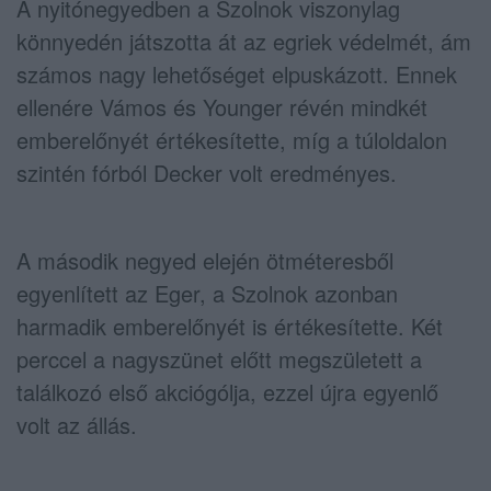
A nyitónegyedben a Szolnok viszonylag
könnyedén játszotta át az egriek védelmét, ám
számos nagy lehetőséget elpuskázott. Ennek
ellenére Vámos és Younger révén mindkét
emberelőnyét értékesítette, míg a túloldalon
szintén fórból Decker volt eredményes.
A második negyed elején ötméteresből
egyenlített az Eger, a Szolnok azonban
harmadik emberelőnyét is értékesítette. Két
perccel a nagyszünet előtt megszületett a
találkozó első akciógólja, ezzel újra egyenlő
volt az állás.