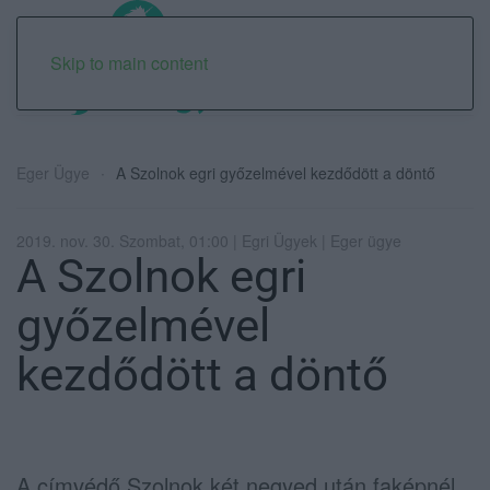
Skip to main content
Eger Ügye
A Szolnok egri győzelmével kezdődött a döntő
2019. nov. 30. Szombat, 01:00 | Egri Ügyek | Eger ügye
A Szolnok egri
győzelmével
kezdődött a döntő
A címvédő Szolnok két negyed után faképnél