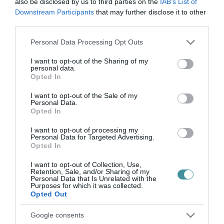
also be disclosed by us to third parties on the
IAB’s List of
Downstream Participants
that may further disclose it to other
third parties.
Please note that this website/app uses one or more Google
Personal Data Processing Opt Outs
services and may gather and store information including but
not limited to your visit or usage behaviour. You may click to
I want to opt-out of the Sharing of my
personal data.
grant or deny consent to Google and its third-party tags to
Ne maradjon le a legfrissebb hírekről, kövessen
Opted In
use your data for below specified purposes in below Google
bennünket az EGRI ÜGYEK Google Hírek oldalán!
consent section.
I want to opt-out of the Sale of my
Personal Data.
Opted In
VISSZA A FŐOLDALRA
I want to opt-out of processing my
Personal Data for Targeted Advertising.
Opted In
I want to opt-out of Collection, Use,
Retention, Sale, and/or Sharing of my
Personal Data that Is Unrelated with the
Purposes for which it was collected.
Opted Out
Legfrissebb híreink
Google consents