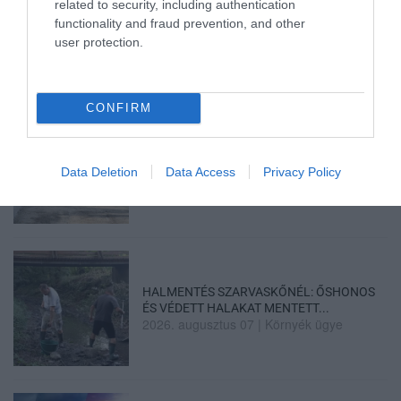
related to security, including authentication
TÍZ ÉVE NEM VOLT ILYEN ALACSONY AZ
INFLÁCIÓ MAGYARORSZÁGON
functionality and fraud prevention, and other
2026. augusztus 07
|
Mindenki ügye
user protection.
CONFIRM
MINDHÁROM ÜTEMBEN DOLGOZNAK A 25-
ÖS FŐÚTON EGERBEN
Data Deletion
Data Access
Privacy Policy
2026. augusztus 07
|
Eger ügye
HALMENTÉS SZARVASKŐNÉL: ŐSHONOS
ÉS VÉDETT HALAKAT MENTETT...
2026. augusztus 07
|
Környék ügye