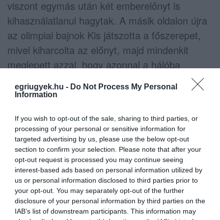
viszont egymás után két emberelőnyt is
kihasználatlanul hagytak. A másik oldalon újra
az olimpiai bajnok Kis játszotta a főszerepet,
mivel kiharcolta az előnyt, majd mindenkit
meglepett azzal, hogy azonnal a hálóba
bombázott, ezzel pedig gyakorlatilag el is
egriugyek.hu -
Do Not Process My Personal
döntötte a mérkőzést (6-10). A folytatásban
Information
Varga ötödik góljára Lőrincz válaszolt, majd
If you wish to opt-out of the sale, sharing to third parties, or
Prlainovic lőtt be egy büntetőt, Vámos pedig
processing of your personal or sensitive information for
szétbombázta a hálót (7-13).
targeted advertising by us, please use the below opt-out
section to confirm your selection. Please note that after your
opt-out request is processed you may continue seeing
forrás: mti.hu
interest-based ads based on personal information utilized by
us or personal information disclosed to third parties prior to
Te követed már az Egri Ügyeket a
your opt-out. You may separately opt-out of the further
Facebookon? Nem! Akkor
most
ITT
disclosure of your personal information by third parties on the
IAB’s list of downstream participants. This information may
megteheted! Köszönjük!