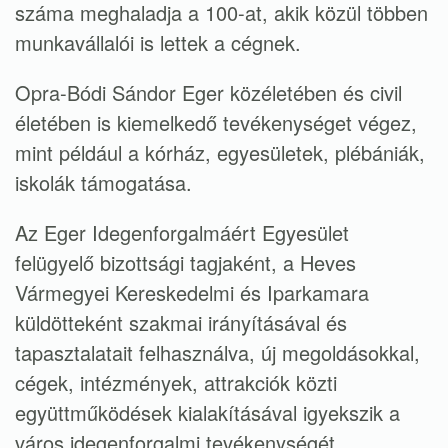
száma meghaladja a 100-at, akik közül többen
munkavállalói is lettek a cégnek.
Opra-Bódi Sándor Eger közéletében és civil
életében is kiemelkedő tevékenységet végez,
mint például a kórház, egyesületek, plébániák,
iskolák támogatása.
Az Eger Idegenforgalmáért Egyesület
felügyelő bizottsági tagjaként, a Heves
Vármegyei Kereskedelmi és Iparkamara
küldötteként szakmai irányításával és
tapasztalatait felhasználva, új megoldásokkal,
cégek, intézmények, attrakciók közti
együttműködések kialakításával igyekszik a
város idegenforgalmi tevékenységét