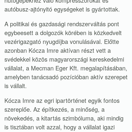
hűtőgépekhez való kompresszorokat és
autóbusz-ajtónyitó egységeket is gyártottak.
A politikai és gazdasági rendszerváltás pont
egybeesett a dolgozók körében is közkedvelt
vezérigazgató nyugdíjba vonulásával. Előtte
azonban Kócza Imre aktívan részt vett a
svédekkel közös magyarországi kereskedelmi
vállalat, a Mecman Eger Kft. megalapításában,
amelyben tanácsadó pozícióban aktív szerepet
is vállalt.
Kócza Imre az egri ipartörténet egyik fontos
szereplőe. Az építkezés, a minőség, a
növekedés, a kitartás szimbóluma, aki mindig
is tisztában volt azzal, hogy a vállalat igazi