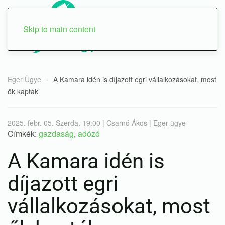
Skip to main content
Eger Ügye
A Kamara idén is díjazott egri vállalkozásokat, most
ők kapták
2025. febr. 05. Szerda, 19:00 | Csarnó Ákos | Eger ügye
Címkék:
gazdaság
,
adózó
A Kamara idén is
díjazott egri
vállalkozásokat, most