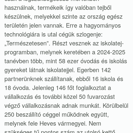
használnak, termékeik így valóban tejből
készülnek, melyekkel szinte az ország egész
területén jelen vannak. Erre a hagyományos
technológiára is utal cégük szlogenje:
„Természetesen”. Részt vesznek az iskolatej-
programban, melynek keretében a 2024-2025
tanévben több, mint 58 ezer óvodás és iskolás
gyereket látnak iskolatejjel. Egerben 142
partnerünknek szállítanak, ebből 16 iskola és
18 óvoda. Jelenleg 146 főt foglalkoztat a
vállalkozás és további közel 50 fuvarozást
végző vállalkozásnak adnak munkát. Körülbelül
250 beszállító céggel működnek együtt,
melynek fele Heves vármegyei. Nem
szükséges tű pontos szám az utolsó kettő