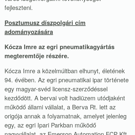
fejleszteni.
Posztumusz díszpolgári cím
adományozására
Kócza Imre az egri pneumatikagyártás
megteremtője részére.
Kócza Imre a közelmúltban elhunyt, életének
94. évében. Az egri pneumatikai ipar története
egy magyar-svéd licensz-szerződéssel
kezdődött. A bervai volt hadiüzem utódjaként
működő állami vállalat, a Berva Rt. lett az
origója annak a folyamatnak, amelyet jelenleg
egy, az egri Ipari Parkban működő
nagyvállalat, az Emerson Automation FCP Kft.