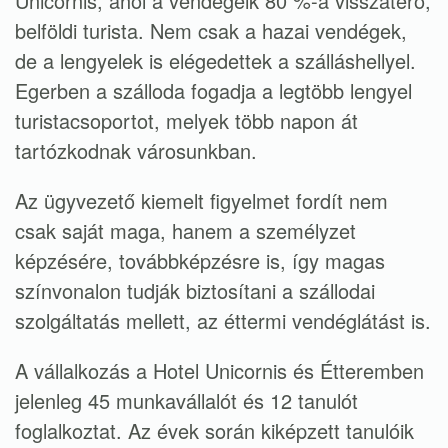
Unicornis, ahol a vendégeik 80 %-a visszatérő,
belföldi turista. Nem csak a hazai vendégek,
de a lengyelek is elégedettek a szálláshellyel.
Egerben a szálloda fogadja a legtöbb lengyel
turistacsoportot, melyek több napon át
tartózkodnak városunkban.
Az ügyvezető kiemelt figyelmet fordít nem
csak saját maga, hanem a személyzet
képzésére, továbbképzésre is, így magas
színvonalon tudják biztosítani a szállodai
szolgáltatás mellett, az éttermi vendéglátást is.
A vállalkozás a Hotel Unicornis és Étteremben
jelenleg 45 munkavállalót és 12 tanulót
foglalkoztat. Az évek során kiképzett tanulóik