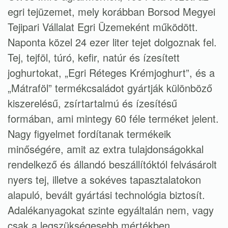
egri tejüzemet, mely korábban Borsod Megyei
Tejipari Vállalat Egri Üzemeként működött.
Naponta közel 24 ezer liter tejet dolgoznak fel.
Tej, tejföl, túró, kefir, natúr és ízesített
joghurtokat, „Egri Réteges Krémjoghurt”, és a
„Mátraföl” termékcsaládot gyártják különböző
kiszerelésű, zsírtartalmú és ízesítésű
formában, ami mintegy 60 féle terméket jelent.
Nagy figyelmet fordítanak termékeik
minőségére, amit az extra tulajdonságokkal
rendelkező és állandó beszállítóktól felvásárolt
nyers tej, illetve a sokéves tapasztalatokon
alapuló, bevált gyártási technológia biztosít.
Adalékanyagokat szinte egyáltalán nem, vagy
csak a legszükségesebb mértékben