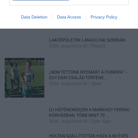
HÍREK A GARÁZSBÓL: CHERY TIGGO 9
Data Deletion
Data Access
Privacy Policy
PHEV LUXURY – A KÍNAI PR...
2026. augusztus 06
|
Barta Autó
LAKÓÉPÜLETEK LÁNGOLTAK SZERDÁN
2026. augusztus 06
|
Riasztó
„NEM TETTÜNK NYOMÁST A FIUNKRA” –
EGY EGRI CSALÁD TÖRTÉNE...
2026. augusztus 06
|
Sport
ÚJ HŰTŐRENDSZER A MARKHOT FERENC
KÓRHÁZBAN: TÖBB MINT 70 ...
2026. augusztus 06
|
Eger ügye
HOLTAN SZÁLLÍTOTTÁK HAZA A 80 ÉVES