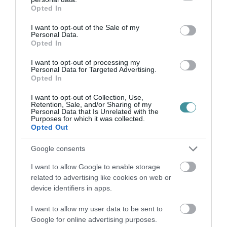
grant or deny consent to Google and its third-party tags to
Opted In
ÚJRAINDULNAK A KORÁBBAN
use your data for below specified purposes in below Google
LEÁLLÍTOTT SZOLGÁLTATÁSOK AZ EGRI...
consent section.
I want to opt-out of the Sale of my
2026. augusztus 07
|
Eger ügye
Personal Data.
Opted In
I want to opt-out of processing my
Personal Data for Targeted Advertising.
Opted In
TÍZ ÉVE NEM VOLT ILYEN ALACSONY AZ
I want to opt-out of Collection, Use,
INFLÁCIÓ MAGYARORSZÁGON
Retention, Sale, and/or Sharing of my
2026. augusztus 07
|
Mindenki ügye
Personal Data that Is Unrelated with the
Purposes for which it was collected.
Opted Out
Google consents
I want to allow Google to enable storage
MINDHÁROM ÜTEMBEN DOLGOZNAK A 25-
related to advertising like cookies on web or
ÖS FŐÚTON EGERBEN
device identifiers in apps.
2026. augusztus 07
|
Eger ügye
I want to allow my user data to be sent to
Google for online advertising purposes.