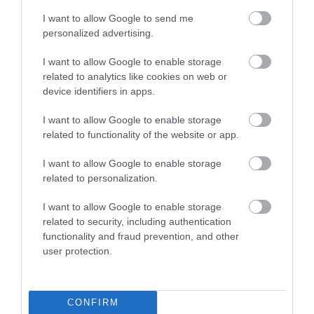
I want to allow Google to send me
personalized advertising.
HALMENTÉS SZARVASKŐNÉL: ŐSHONOS
ÉS VÉDETT HALAKAT MENTETT...
2026. augusztus 07
|
Környék ügye
I want to allow Google to enable storage
related to analytics like cookies on web or
device identifiers in apps.
I want to allow Google to enable storage
related to functionality of the website or app.
ZÁPOROK, ZIVATAROK KIALAKULHATNAK
I want to allow Google to enable storage
2026. augusztus 07
|
Mindenki ügye
related to personalization.
I want to allow Google to enable storage
related to security, including authentication
functionality and fraud prevention, and other
user protection.
KÉT AUTÓ ÜTKÖZÖTT BOGÁCSON, A
MENTŐK IS A HELYSZÍNRE ÉRKE...
2026. augusztus 06
|
Riasztó
CONFIRM