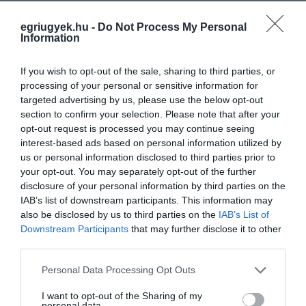
egriugyek.hu -
Do Not Process My Personal
Information
If you wish to opt-out of the sale, sharing to third parties, or
processing of your personal or sensitive information for
Legfrissebb híreink
targeted advertising by us, please use the below opt-out
section to confirm your selection. Please note that after your
opt-out request is processed you may continue seeing
interest-based ads based on personal information utilized by
TÖBB MINT EGY HÓNAP IS LEHET, MIRE
us or personal information disclosed to third parties prior to
TELJESEN ÚJRAINDUL A P...
your opt-out. You may separately opt-out of the further
2026. augusztus 07
|
Mindenki ügye
disclosure of your personal information by third parties on the
IAB’s list of downstream participants. This information may
also be disclosed by us to third parties on the
IAB’s List of
Downstream Participants
that may further disclose it to other
TANULJ NÉMETÜL OTTHONRÓL: A
third parties.
DIGITÁLIS TANULÁS ELŐNYEI
2026. augusztus 07
|
Promóció
Please note that this website/app uses one or more Google
Personal Data Processing Opt Outs
services and may gather and store information including but
not limited to your visit or usage behaviour. You may click to
I want to opt-out of the Sharing of my
personal data.