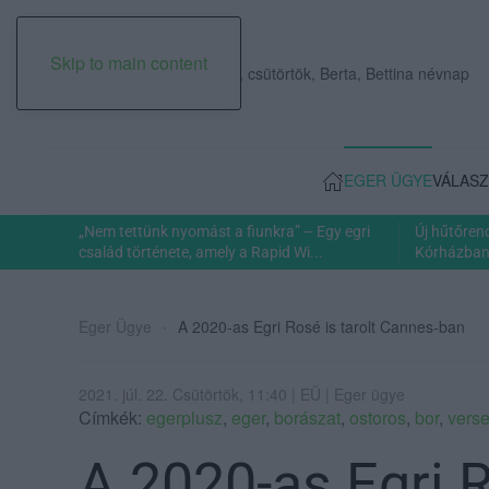
Skip to main content
2026. augusztus 06., csütörtök, Berta, Bettina névnap
EGER ÜGYE
VÁLASZ
„Nem tettünk nyomást a fiunkra” – Egy egri
Új hűtőren
család története, amely a Rapid Wi...
Kórházban: 
Eger Ügye
A 2020-as Egri Rosé is tarolt Cannes-ban
2021. júl. 22. Csütörtök, 11:40 | EÜ | Eger ügye
Címkék:
egerplusz
,
eger
,
borászat
,
ostoros
,
bor
,
vers
A 2020-as Egri R