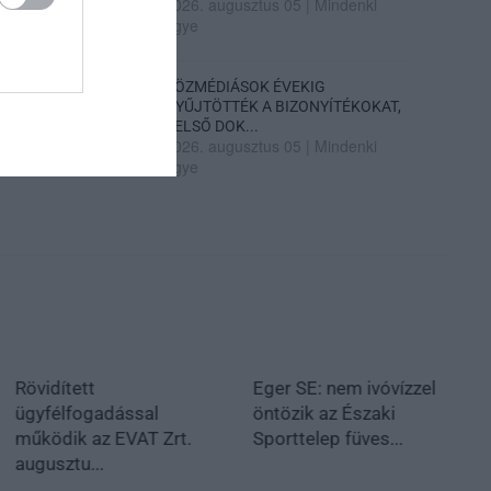
2026. augusztus 05
|
Mindenki
ügye
KÖZMÉDIÁSOK ÉVEKIG
GYŰJTÖTTÉK A BIZONYÍTÉKOKAT,
BELSŐ DOK...
2026. augusztus 05
|
Mindenki
ügye
Rövidített
Eger SE: nem ivóvízzel
ügyfélfogadással
öntözik az Északi
működik az EVAT Zrt.
Sporttelep füves...
augusztu...