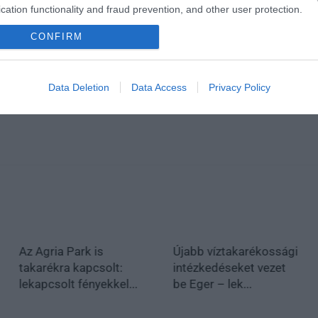
cation functionality and fraud prevention, and other user protection.
CONFIRM
Data Deletion
Data Access
Privacy Policy
Az Agria Park is
Újabb víztakarékossági
takarékra kapcsolt:
intézkedéseket vezet
lekapcsolt fényekkel...
be Eger – lek...