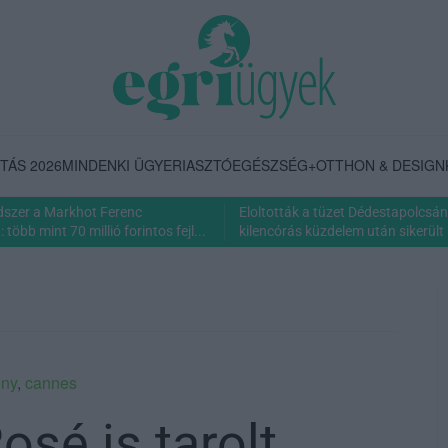
TÁS 2026
MINDENKI ÜGYE
RIASZTÓ
EGÉSZSÉG+
OTTHON & DESIGN
dszer a Markhot Ferenc
Eloltották a tüzet Dédestapolcsán
több mint 70 millió forintos fejl...
kilencórás küzdelem után sikerült 
eny
,
cannes
osé is tarolt