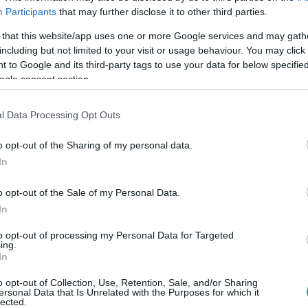
Participants
that may further disclose it to other third parties.
kal együtt:
 that this website/app uses one or more Google services and may gath
including but not limited to your visit or usage behaviour. You may click 
81 - Villányi Pinot Noir Rosé - Brut Pinot noir
 to Google and its third-party tags to use your data for below specifi
ogle consent section.
éró NERO ROSE (2020)
l Data Processing Opt Outs
ri Borpince Cabernero 2020 CABERNERO
o opt-out of the Sharing of my personal data.
In
o opt-out of the Sale of my Personal Data.
araz Cabernet Sauvignon (2020)
In
to opt-out of processing my Personal Data for Targeted
ing.
In
o opt-out of Collection, Use, Retention, Sale, and/or Sharing
ersonal Data that Is Unrelated with the Purposes for which it
lected.