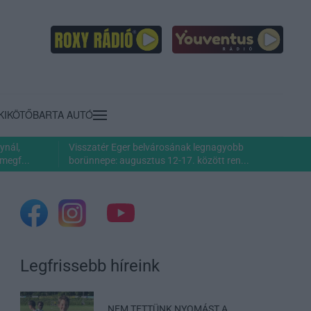
KIKÖTŐ
BARTA AUTÓ
ynál,
Visszatér Eger belvárosának legnagyobb
megf...
borünnepe: augusztus 12-17. között ren...
Legfrissebb híreink
„NEM TETTÜNK NYOMÁST A