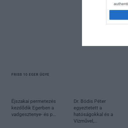
authenti
FRISS 10 EGER ÜGYE
Éjszakai permetezés
Dr. Bódis Péter
kezdődik Egerben a
egyeztetett a
vadgesztenye- és p...
hatóságokkal és a
Vízművel,...