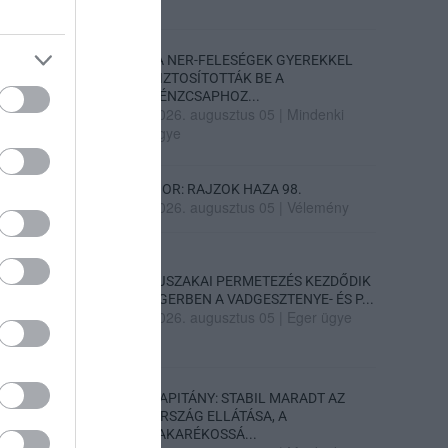
„A NER-FELESÉGEK GYEREKKEL
BIZTOSÍTOTTÁK BE A
PÉNZCSAPHOZ...
2026. augusztus 05
|
Mindenki
ügye
SIOR: RAJZOK HAZA 98.
2026. augusztus 05
|
Vélemény
ÉJSZAKAI PERMETEZÉS KEZDŐDIK
EGERBEN A VADGESZTENYE- ÉS P...
2026. augusztus 05
|
Eger ügye
KAPITÁNY: STABIL MARADT AZ
ORSZÁG ELLÁTÁSA, A
TAKARÉKOSSÁ...