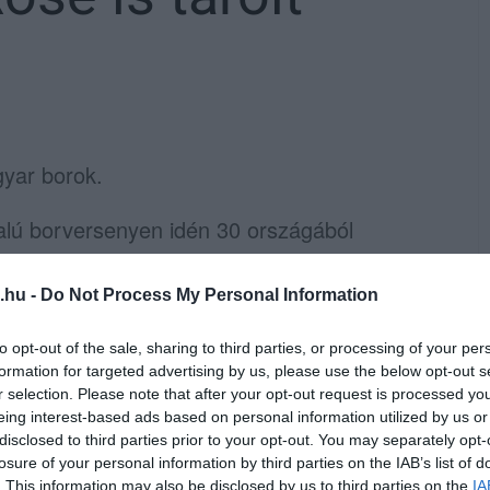
gyar borok.
lú borversenyen idén 30 országából
özül kerültek ki a legjobbak. A három napig
választanak, arany és ezüst minősítéseket
.hu -
Do Not Process My Personal Information
.
to opt-out of the sale, sharing to third parties, or processing of your per
formation for targeted advertising by us, please use the below opt-out s
az Ostoros Családi Pincészet szerzett,
r selection. Please note that after your opt-out request is processed y
eing interest-based ads based on personal information utilized by us or
 a Csányi, a Frittmann, a Font és a
disclosed to third parties prior to your opt-out. You may separately opt-
kiváló, arany minősítést.
losure of your personal information by third parties on the IAB’s list of
. This information may also be disclosed by us to third parties on the
IA