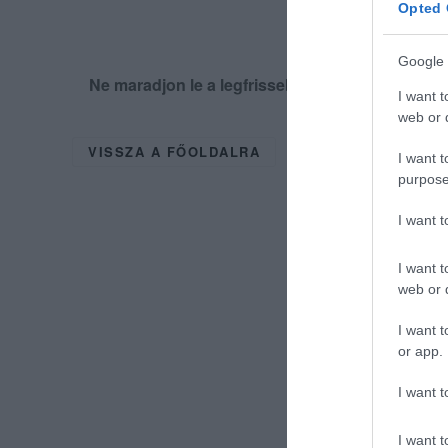
Opted 
Google 
Ne maradjon le a legfrissebb hírekről, kövess
I want t
web or d
VISSZA A FŐOLDALRA
I want t
purpose
I want 
I want t
web or d
I want t
or app.
I want t
I want t