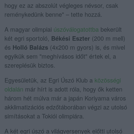
hogy ez az abszolút végleges névsor, csak
reménykedünk benne" – tette hozzá.
A magyar olimpiai
úszóválogatottba
bekerült
két egri sportoló,
Békési Eszter
(200 m mell)
és
Holló Balázs
(4x200 m gyors) is, és mivel
egyikük sem "meghívásos időt" értek el, a
szereplésük biztos.
Egyesületük, az Egri Úszó Klub a
közösségi
oldalán
már hírt is adott róla, hogy ők ketten
három hét múlva már a japán Koriyama város
akklimatizációs edzőtáborában végzi az utolsó
simításokat a Tokiói olimpiára.
A két egri úszó a világversenyek előtti utolsó