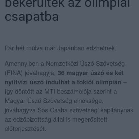
bekerültek az olimpiai
csapatba
Pár hét múlva már Japánban edzhetnek.
Amennyiben a Nemzetközi Úszó Szövetség
(FINA) jóváhagyja,
36 magyar úszó és két
nyíltvízi úszó indulhat a tokiói olimpián
–
így döntött az MTI beszámolója szerint a
Magyar Úszó Szövetség elnöksége,
jóváhagyva Sós Csaba szövetségi kapitánynak
az edzőbizottság által is megerősített
előterjesztését.