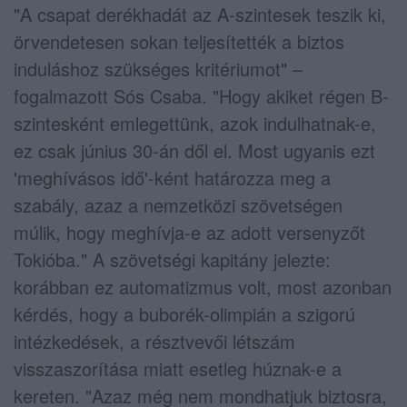
"A csapat derékhadát az A-szintesek teszik ki,
örvendetesen sokan teljesítették a biztos
induláshoz szükséges kritériumot" –
fogalmazott Sós Csaba. "Hogy akiket régen B-
szintesként emlegettünk, azok indulhatnak-e,
ez csak június 30-án dől el. Most ugyanis ezt
'meghívásos idő'-ként határozza meg a
szabály, azaz a nemzetközi szövetségen
múlik, hogy meghívja-e az adott versenyzőt
Tokióba." A szövetségi kapitány jelezte:
korábban ez automatizmus volt, most azonban
kérdés, hogy a buborék-olimpián a szigorú
intézkedések, a résztvevői létszám
visszaszorítása miatt esetleg húznak-e a
kereten. "Azaz még nem mondhatjuk biztosra,