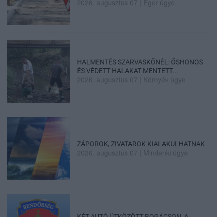
2026. augusztus 07
|
Eger ügye
HALMENTÉS SZARVASKŐNÉL: ŐSHONOS
ÉS VÉDETT HALAKAT MENTETT...
2026. augusztus 07
|
Környék ügye
ZÁPOROK, ZIVATAROK KIALAKULHATNAK
2026. augusztus 07
|
Mindenki ügye
KÉT AUTÓ ÜTKÖZÖTT BOGÁCSON, A