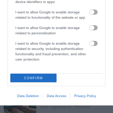
device identifiers in apps.
I want to allow Google to enable storage
TATA ELBŰVÖLŐ LÁTVÁNYOSSÁGAI,
related to functionality of the website or app.
AMIKÉRT ÉRDEMES MEGNÉZNI
2026. augusztus 08
|
Promóció
I want to allow Google to enable storage
related to personalization.
I want to allow Google to enable storage
related to security, including authentication
functionality and fraud prevention, and other
TÖBB MINT EGY HÓNAP IS LEHET, MIRE
user protection.
TELJESEN ÚJRAINDUL A P...
2026. augusztus 07
|
Mindenki ügye
CONFIRM
Data Deletion
Data Access
Privacy Policy
TANULJ NÉMETÜL OTTHONRÓL: A
DIGITÁLIS TANULÁS ELŐNYEI
2026. augusztus 07
|
Promóció