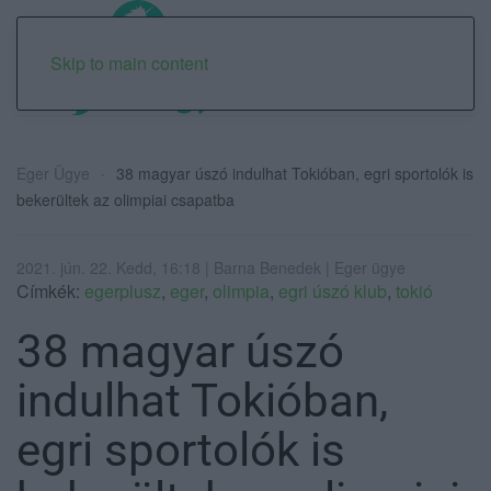
Skip to main content
Eger Ügye
38 magyar úszó indulhat Tokióban, egri sportolók is
bekerültek az olimpiai csapatba
2021. jún. 22. Kedd, 16:18 | Barna Benedek | Eger ügye
Címkék:
egerplusz
,
eger
,
olimpia
,
egri úszó klub
,
tokió
38 magyar úszó
indulhat Tokióban,
egri sportolók is