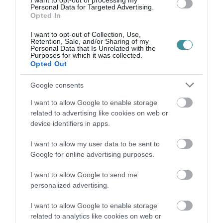
I want to opt-out of processing my
Personal Data for Targeted Advertising.
Opted In
35 PERCES TANÓRÁK ÉS KEVESEBB HÁZI
FELADAT JÖHET AZ ALSÓ ...
I want to opt-out of Collection, Use,
2026. augusztus 08
|
Mindenki ügye
Retention, Sale, and/or Sharing of my
Personal Data that Is Unrelated with the
Purposes for which it was collected.
Opted Out
Google consents
BAKA ANDRÁST JELÖLI KÖZTÁRSASÁGI
I want to allow Google to enable storage
ELNÖKNEK A TISZA
related to advertising like cookies on web or
2026. augusztus 08
|
Mindenki ügye
device identifiers in apps.
I want to allow my user data to be sent to
Google for online advertising purposes.
I want to allow Google to send me
ÚJ MAGYAR KÜLÜGYI STRATÉGIA KÉSZÜL,
personalized advertising.
TELJES SZAKÍTÁS JÖN A...
2026. augusztus 08
|
Mindenki ügye
I want to allow Google to enable storage
related to analytics like cookies on web or