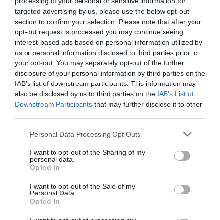
oldala)
processing of your personal or sensitive information for
targeted advertising by us, please use the below opt-out
section to confirm your selection. Please note that after your
opt-out request is processed you may continue seeing
interest-based ads based on personal information utilized by
us or personal information disclosed to third parties prior to
your opt-out. You may separately opt-out of the further
Ne maradjon le a legfrissebb hírekről, kövessen
disclosure of your personal information by third parties on the
bennünket az EGRI ÜGYEK Google Hírek oldalán!
IAB’s list of downstream participants. This information may
also be disclosed by us to third parties on the
IAB’s List of
Downstream Participants
that may further disclose it to other
VISSZA A FŐOLDALRA
third parties.
Please note that this website/app uses one or more Google
Personal Data Processing Opt Outs
services and may gather and store information including but
not limited to your visit or usage behaviour. You may click to
I want to opt-out of the Sharing of my
personal data.
grant or deny consent to Google and its third-party tags to
Opted In
use your data for below specified purposes in below Google
consent section.
I want to opt-out of the Sale of my
Personal Data.
Legfrissebb híreink
Opted In