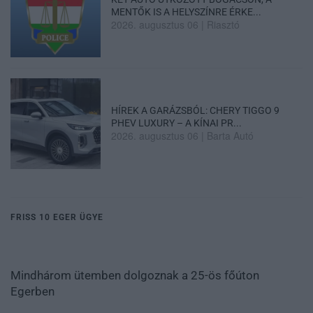
MENTŐK IS A HELYSZÍNRE ÉRKE...
2026. augusztus 06
|
Riasztó
HÍREK A GARÁZSBÓL: CHERY TIGGO 9
PHEV LUXURY – A KÍNAI PR...
2026. augusztus 06
|
Barta Autó
FRISS 10 EGER ÜGYE
Mindhárom ütemben dolgoznak a 25-ös főúton
Egerben