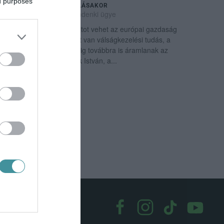
ed purposes
A GAZDASÁG ÚJRAINDULÁSAKOR
2022. augusztus 29
|
Mindenki ügye
Magyarország repülőrajtot vehet az európai gazdaság
újraindulásakor, hiszen itt van válságkezelési tudás, a
külföldi beruházások pedig továbbra is áramlanak az
országba – mondta Hollik István, a...