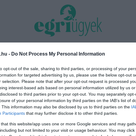
TÁS 2026
MINDENKI ÜGYE
RIASZTÓ
EGÉSZSÉG+
OTTHON & DESIGN
.hu -
Do Not Process My Personal Information
Szarvaskőnél: őshonos és védett
„Nem tettünk nyomást a fiunkra” 
to opt-out of the sale, sharing to third parties, or processing of your per
tettek ki a kiszáradó Eg...
család története, amely a Rapid Wi
formation for targeted advertising by us, please use the below opt-out s
r selection. Please note that after your opt-out request is processed y
eing interest-based ads based on personal information utilized by us or
disclosed to third parties prior to your opt-out. You may separately opt-
t
losure of your personal information by third parties on the IAB’s list of
. This information may also be disclosed by us to third parties on the
IA
Participants
that may further disclose it to other third parties.
 that this website/app uses one or more Google services and may gath
including but not limited to your visit or usage behaviour. You may click 
A HOMLOKZATI NYÍLÁSZÁRÓK CSERÉJE KERÜL ELŐTÉRBE