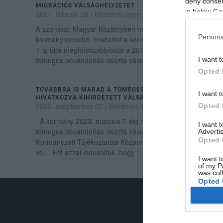
deny consent
MIGRÁCIÓS VÁLSÁGHELYZETET
in below Go
2021. február 28
|
Mindenki ügye
A szombati Magyar Közlönyben megjelent egy
Persona
kormányrendelet, miszerint a kormány 2021. szeptember
7-ig újra meghosszabbította a 2016 márciusa óta fennálló
tömeges bevándorlás okozta válsághelyzetet ...
I want t
Opted 
TOVÁBBRA IS MARAD A TÖMEGES BEVÁNDORLÁSRA
I want t
HIVATKOZVA KIHIRDETETT VÁLSÁGHELYZET
2022. szeptember 07
|
Mindenki ügye
Opted 
A kormány 2023. március 7-éig meghosszabbítja a
I want 
tömeges bevándorlás okozta válsághelyzetet - közölte a
Advertis
Opted 
Kormányzati Tájékoztatási Központ (KTK) kedden az MTI-
vel. Ezt azzal indokolták, hogy "...
I want t
of my P
was col
Opted 
.
Google 