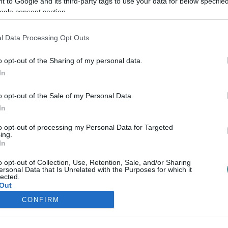
 to Google and its third-party tags to use your data for below specifi
A LAKÁSOK FELÚJÍTÁSÁNÁL EGY FELMÉRÉS SZERINT
ogle consent section.
2022. augusztus 15
|
Mindenki ügye
Az otthonfelújítási támogatást legtöbben ablakcserére,
l Data Processing Opt Outs
homlokzati szigetelésre és a tető korszerűsítésére veszik
igénybe - derül ki a Piramis Építőház Kft. által készített
felmérésből, amelyet h...
o opt-out of the Sharing of my personal data.
In
A KORMÁNY SZERINT MÉG MINDIG VÁLSÁGHELYZET VAN
o opt-out of the Sale of my Personal Data.
2024. szeptember 03
|
Mindenki ügye
In
Márciusig marad a tömeges bevándorlás okozta
válsághelyzet. A hétfő este megjelent Magyar
to opt-out of processing my Personal Data for Targeted
ing.
Közlönyben a kormány ismét meghosszabbította – újabb
In
fél évre - a tömeges bevándorlás okozta válságh...
o opt-out of Collection, Use, Retention, Sale, and/or Sharing
ersonal Data that Is Unrelated with the Purposes for which it
lected.
Out
CONFIRM
consents