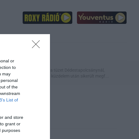
KIKÖTŐ
BARTA AUTÓ
sonal or
ection to
c
Eloltották a tüzet Dédestapolcsánynál,
ou may
ntos fejl...
kilencórás küzdelem után sikerült megf...
 personal
out of the
 downstream
B’s List of
er and store
to grant or
ed purposes