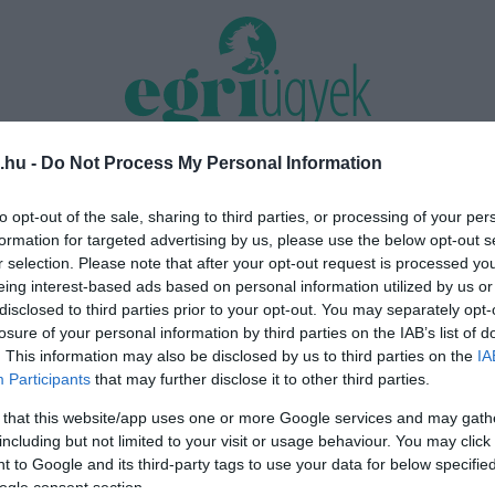
.hu -
Do Not Process My Personal Information
TÁS 2026
MINDENKI ÜGYE
RIASZTÓ
EGÉSZSÉG+
OTTHON & DESIGN
to opt-out of the sale, sharing to third parties, or processing of your per
formation for targeted advertising by us, please use the below opt-out s
nk nyomást a fiunkra” – Egy egri
Új hűtőrendszer a Markhot Feren
r selection. Please note that after your opt-out request is processed y
énete, amely a Rapid Wi...
Kórházban: több mint 70 millió fori
eing interest-based ads based on personal information utilized by us or
disclosed to third parties prior to your opt-out. You may separately opt-
losure of your personal information by third parties on the IAB’s list of
. This information may also be disclosed by us to third parties on the
IA
ok
Participants
that may further disclose it to other third parties.
 that this website/app uses one or more Google services and may gath
including but not limited to your visit or usage behaviour. You may click 
 to Google and its third-party tags to use your data for below specifi
ogle consent section.