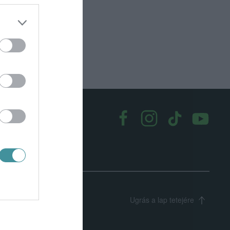
k
|
Médiaajánlat
Ugrás a lap tetejére