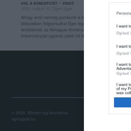
HOL A KONCEPCIÓ? – VIDEÓ
2021. május 10
|
Eger ügye
Persona
Ahogy arról nemrég portálunk is beszámolt: a következő
időszakban felgyorsulhat Eger legdinamikusabban fejlődő
I want t
területének, az Almagyar-dombnak a beépülése, az
Opted 
önkormányzat ugyanis újabb 33 telket ...
I want t
Opted 
I want 
.
Advertis
Opted 
I want t
of my P
was col
Opted 
©
2026.
Minden jog fenntartva.
Impresszum
|
H
Google 
egriugyek.hu
I want t
web or d