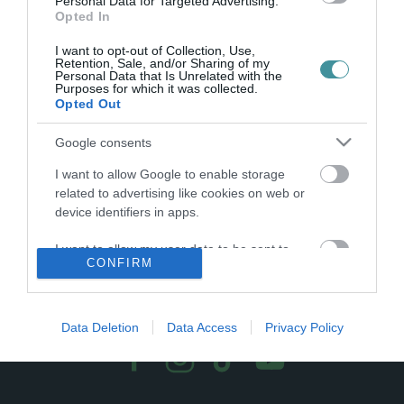
Personal Data for Targeted Advertising.
Új téma borzolja a kedélyeket: a mobilok begyűjtése az
Opted In
iskolákban. Ettől a tanévtől egy új kormányrendelet értelmében a
I want to opt-out of Collection, Use,
mobiltelefonokat nem lehet bevinni az órákra, ez kavarta fel az
Retention, Sale, and/or Sharing of my
érzelmeket...
Personal Data that Is Unrelated with the
Purposes for which it was collected.
Opted Out
1
2
Google consents
I want to allow Google to enable storage
related to advertising like cookies on web or
device identifiers in apps.
I want to allow my user data to be sent to
CONFIRM
Google for online advertising purposes.
.
I want to allow Google to send me
personalized advertising.
Data Deletion
Data Access
Privacy Policy
I want to allow Google to enable storage
related to analytics like cookies on web or
device identifiers in apps.