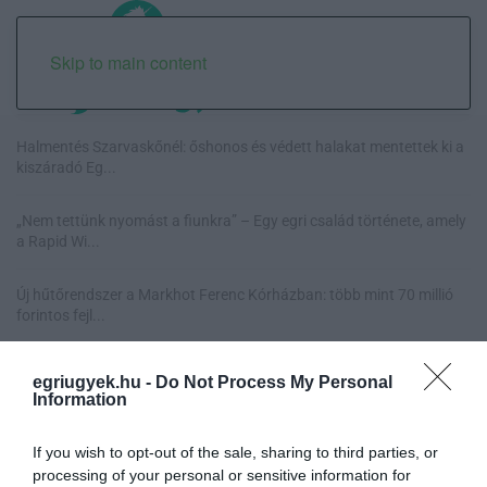
Skip to main content
Halmentés Szarvaskőnél: őshonos és védett halakat mentettek ki a
kiszáradó Eg...
„Nem tettünk nyomást a fiunkra” – Egy egri család története, amely
a Rapid Wi...
Új hűtőrendszer a Markhot Ferenc Kórházban: több mint 70 millió
forintos fejl...
Eloltották a tüzet Dédestapolcsánynál, kilencórás küzdelem után
egriugyek.hu -
Do Not Process My Personal
sikerült megf...
Information
If you wish to opt-out of the sale, sharing to third parties, or
processing of your personal or sensitive information for