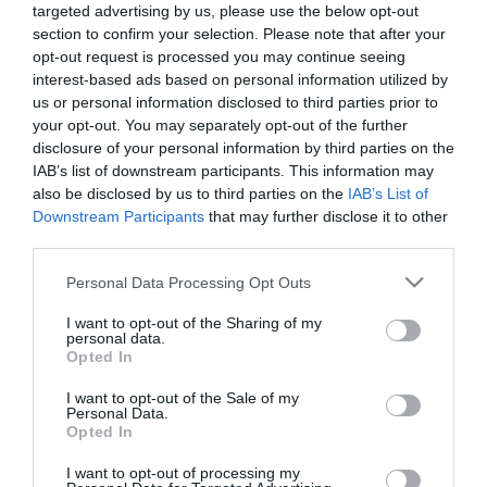
mobiltelefon
targeted advertising by us, please use the below opt-out
section to confirm your selection. Please note that after your
opt-out request is processed you may continue seeing
interest-based ads based on personal information utilized by
HASZNÁLT MOBILTELEFONOKAT GYŰJT A KÖNYVTÁR!
us or personal information disclosed to third parties prior to
2022. október 05
|
Eger ügye
your opt-out. You may separately opt-out of the further
Környezettudatos intézményként október 4-én indították útjára
disclosure of your personal information by third parties on the
mobiltelefon gyűjtő kampányukat a Jane Goodall Intézet, az
IAB’s list of downstream participants. This information may
Afrikáért Alapítvány és a Védegylet Egyesület „Passzold vissza
also be disclosed by us to third parties on the
IAB’s List of
Tesó!” progra...
Downstream Participants
that may further disclose it to other
third parties.
SZABÁLYOZNÁK AZ OSZTÁLYTERMI TELEFONOZÁST EGY TERV
Please note that this website/app uses one or more Google
Personal Data Processing Opt Outs
SZERINT ÉS A TIKTOK IS ELŐKERÜLT
services and may gather and store information including but
2023. december 05
|
Mindenki ügye
not limited to your visit or usage behaviour. You may click to
I want to opt-out of the Sharing of my
A Kulturális és Innovációs minisztériumban (miniszter Csák
personal data.
grant or deny consent to Google and its third-party tags to
János) többek között egy olyan tervezeten dolgoznak, amely a
Opted In
use your data for below specified purposes in below Google
mobiltelefonok osztálytermekbe beengedését szabályozná. Erről
consent section.
I want to opt-out of the Sale of my
a tervről sz...
Personal Data.
Opted In
MI A HELYZET, ELVESZIK A MOBILT A SULIBAN?
I want to opt-out of processing my
2024. szeptember 02
|
Mindenki ügye