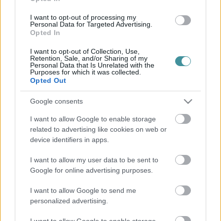
Kikötő
Barta Autó
I want to opt-out of processing my
Personal Data for Targeted Advertising.
Opted In
I want to opt-out of Collection, Use,
Retention, Sale, and/or Sharing of my
Eger Ügye
Personal Data that Is Unrelated with the
Purposes for which it was collected.
Választás 2026
Opted Out
Mindenki Ügye
Riasztó
Egészség+
Google consents
Otthon & Design
Kikötő
I want to allow Google to enable storage
Barta Autó
related to advertising like cookies on web or
device identifiers in apps.
További rovatok
I want to allow my user data to be sent to
Google for online advertising purposes.
Állás
Eger Outlet
I want to allow Google to send me
Zöld hírek
personalized advertising.
Sport
Programok
Környék ügye
I want to allow Google to enable storage