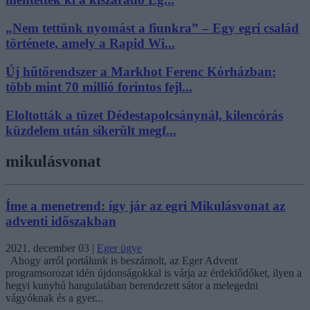
„Nem tettünk nyomást a fiunkra” – Egy egri család
története, amely a Rapid Wi...
Új hűtőrendszer a Markhot Ferenc Kórházban:
több mint 70 millió forintos fejl...
Eloltották a tüzet Dédestapolcsánynál, kilencórás
küzdelem után sikerült megf...
mikulásvonat
Íme a menetrend: így jár az egri Mikulásvonat az
adventi időszakban
2021. december 03
|
Eger ügye
Ahogy arról portálunk is beszámolt, az Eger Advent
programsorozat idén újdonságokkal is várja az érdeklődőket, ilyen a
hegyi kunyhú hangulatában berendezett sátor a melegedni
vágyóknak és a gyer...