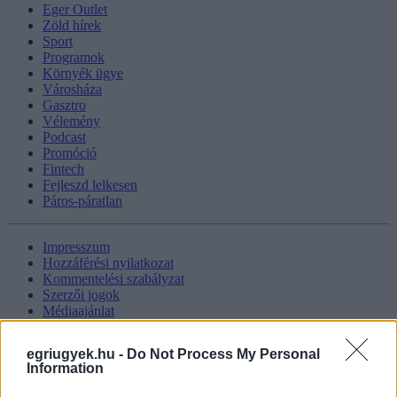
Eger Outlet
Zöld hírek
Sport
Programok
Környék ügye
Városháza
Gasztro
Vélemény
Podcast
Promóció
Fintech
Fejleszd lelkesen
Páros-páratlan
Impresszum
Hozzáférési nyilatkozat
Kommentelési szabályzat
Szerzői jogok
Médiaajánlat
Kövess minket
egriugyek.hu -
Do Not Process My Personal
Information
Facebook
Instagram