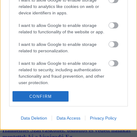
Városháza
related to analytics like cookies on web or
Gasztro
device identifiers in apps.
Vélemény
Podcast
I want to allow Google to enable storage
Promóció
related to functionality of the website or app.
Fintech
Fejleszd lelkesen
Páros-páratlan
I want to allow Google to enable storage
related to personalization.
Impresszum
I want to allow Google to enable storage
Hozzáférési nyilatkozat
related to security, including authentication
Kommentelési szabályzat
Szerzői jogok
functionality and fraud prevention, and other
Médiaajánlat
user protection.
Kövess minket
CONFIRM
Facebook
Instagram
Tiktok
Data Deletion
Data Access
Privacy Policy
Youtube
Halmentés Szarvaskőnél: őshonos és védett halakat
mentettek ki a kiszáradó Eg...