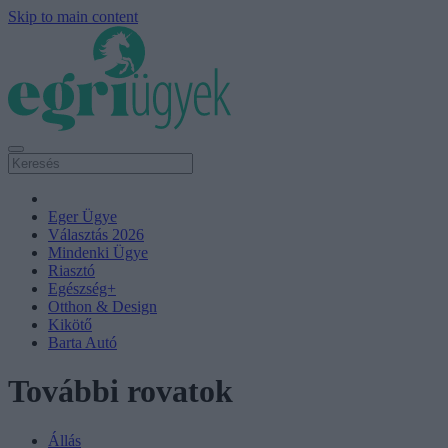
Skip to main content
Eger Ügye
Választás 2026
Mindenki Ügye
Riasztó
Egészség+
Otthon & Design
Kikötő
Barta Autó
További rovatok
Állás