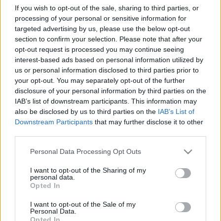
Tiktok
If you wish to opt-out of the sale, sharing to third parties, or
Youtube
processing of your personal or sensitive information for
targeted advertising by us, please use the below opt-out
section to confirm your selection. Please note that after your
2026. augusztus 07., péntek, Ibolya névnap
opt-out request is processed you may continue seeing
interest-based ads based on personal information utilized by
us or personal information disclosed to third parties prior to
your opt-out. You may separately opt-out of the further
disclosure of your personal information by third parties on the
IAB’s list of downstream participants. This information may
also be disclosed by us to third parties on the
IAB’s List of
Downstream Participants
that may further disclose it to other
third parties.
Please note that this website/app uses one or more Google
Personal Data Processing Opt Outs
services and may gather and store information including but
not limited to your visit or usage behaviour. You may click to
I want to opt-out of the Sharing of my
Eger Ügye
personal data.
Választás 2026
grant or deny consent to Google and its third-party tags to
Opted In
Mindenki Ügye
use your data for below specified purposes in below Google
Riasztó
consent section.
I want to opt-out of the Sale of my
Egészség+
Personal Data.
Otthon & Design
Opted In