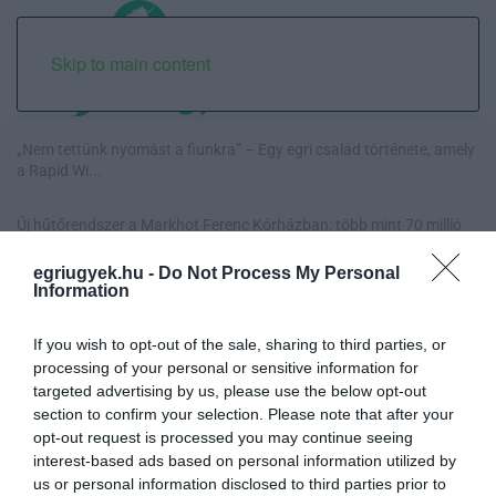
Skip to main content
„Nem tettünk nyomást a fiunkra” – Egy egri család története, amely
a Rapid Wi...
Új hűtőrendszer a Markhot Ferenc Kórházban: több mint 70 millió
forintos fejl...
egriugyek.hu -
Do Not Process My Personal
Information
Eloltották a tüzet Dédestapolcsánynál, kilencórás küzdelem után
sikerült megf...
If you wish to opt-out of the sale, sharing to third parties, or
processing of your personal or sensitive information for
Visszatér Eger belvárosának legnagyobb borünnepe: augusztus 12-
targeted advertising by us, please use the below opt-out
17. között ren...
section to confirm your selection. Please note that after your
opt-out request is processed you may continue seeing
interest-based ads based on personal information utilized by
us or personal information disclosed to third parties prior to