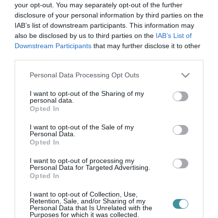
köszönik a
your opt-out. You may separately opt-out of the further
disclosure of your personal information by third parties on the
támogatást
IAB’s list of downstream participants. This information may
also be disclosed by us to third parties on the
IAB’s List of
Downstream Participants
that may further disclose it to other
third parties.
AZ ÉV ELSŐ ÉTELOSZTÁSA A MAGYAR VÖRÖSKERESZT
Please note that this website/app uses one or more Google
Personal Data Processing Opt Outs
SZERVEZÉSÉBEN
services and may gather and store information including but
2025. január 11
| Bakos Balázs |
Eger ügye
not limited to your visit or usage behaviour. You may click to
I want to opt-out of the Sharing of my
Megtartották az év első ételosztását, amely a fő támogató, az Itt
personal data.
grant or deny consent to Google and its third-party tags to
Opted In
és Most Étterem, valamint a Numan Pékség támogatásával
use your data for below specified purposes in below Google
valósult meg. A Magyar Vöröskereszt Heves Vármegyei
consent section.
I want to opt-out of the Sale of my
Szervezete ja...
Personal Data.
Opted In
I want to opt-out of processing my
Personal Data for Targeted Advertising.
Opted In
I want to opt-out of Collection, Use,
Retention, Sale, and/or Sharing of my
Personal Data that Is Unrelated with the
Purposes for which it was collected.