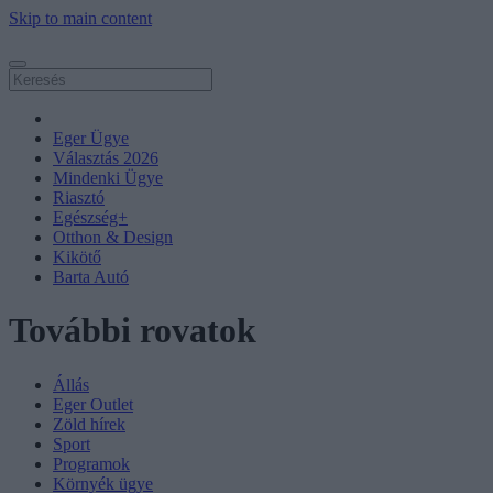
Skip to main content
Eger Ügye
Választás 2026
Mindenki Ügye
Riasztó
Egészség+
Otthon & Design
Kikötő
Barta Autó
További rovatok
Állás
Eger Outlet
Zöld hírek
Sport
Programok
Környék ügye