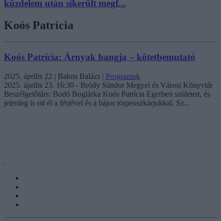
küzdelem után sikerült megf...
Koós Patrícia
Koós Patrícia: Árnyak hangja – kötetbemutató
2025. április 22
| Bakos Balázs |
Programok
2025. április 23. 16:30 - Bródy Sándor Megyei és Városi Könyvtár
Beszélgetőtárs: Bodó Boglárka Koós Patrícia Egerben született, és
jelenleg is ott él a férjével és a bájos törpeuszkárjukkal. Sz...
.