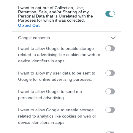
Riasztó
Egészség+
I want to opt-out of Collection, Use,
Otthon & Design
Retention, Sale, and/or Sharing of my
Personal Data that Is Unrelated with the
Kikötő
Purposes for which it was collected.
Barta Autó
Opted Out
További rovatok
Google consents
I want to allow Google to enable storage
Állás
related to advertising like cookies on web or
Eger Outlet
device identifiers in apps.
Zöld hírek
Sport
Programok
I want to allow my user data to be sent to
Környék ügye
Google for online advertising purposes.
Városháza
Gasztro
I want to allow Google to send me
Vélemény
personalized advertising.
Podcast
Promóció
I want to allow Google to enable storage
Fintech
Fejleszd lelkesen
related to analytics like cookies on web or
Páros-páratlan
device identifiers in apps.