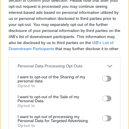
section to confirm your selection. Please note that after your
2026. augusztus 08., szombat, László névnap
opt-out request is processed you may continue seeing
interest-based ads based on personal information utilized by
us or personal information disclosed to third parties prior to
your opt-out. You may separately opt-out of the further
disclosure of your personal information by third parties on the
IAB’s list of downstream participants. This information may
also be disclosed by us to third parties on the
IAB’s List of
Eger Ügye
Downstream Participants
that may further disclose it to other
Választás 2026
third parties.
Mindenki Ügye
Riasztó
Please note that this website/app uses one or more Google
Personal Data Processing Opt Outs
Egészség+
services and may gather and store information including but
Otthon & Design
not limited to your visit or usage behaviour. You may click to
I want to opt-out of the Sharing of my
Kikötő
personal data.
grant or deny consent to Google and its third-party tags to
Barta Autó
Opted In
use your data for below specified purposes in below Google
consent section.
I want to opt-out of the Sale of my
Personal Data.
Opted In
Eger Ügye
I want to opt-out of processing my
Választás 2026
Personal Data for Targeted Advertising.
Mindenki Ügye
Opted In