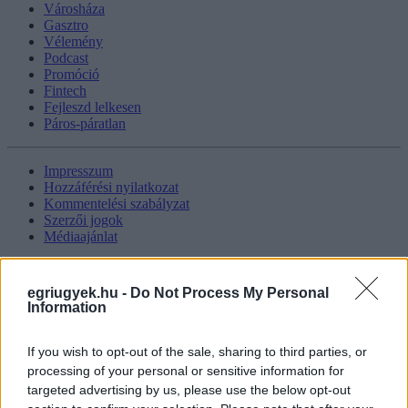
Városháza
Gasztro
Vélemény
Podcast
Promóció
Fintech
Fejleszd lelkesen
Páros-páratlan
Impresszum
Hozzáférési nyilatkozat
Kommentelési szabályzat
Szerzői jogok
Médiaajánlat
Kövess minket
egriugyek.hu -
Do Not Process My Personal
Facebook
Information
Instagram
Tiktok
Youtube
If you wish to opt-out of the sale, sharing to third parties, or
processing of your personal or sensitive information for
targeted advertising by us, please use the below opt-out