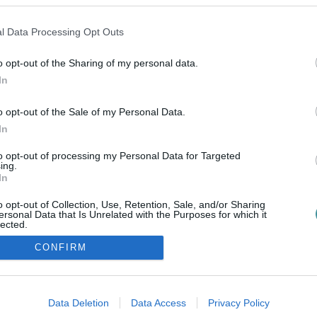
HELYZETET, DE MI ÁLLHAT A HÁTTÉRBEN?
2026. július 07
| Csarnó Ákos |
Eger ügye
l Data Processing Opt Outs
Az elmúlt hónapokban egyre több egri lakos fogalmazza
meg ugyanazt az érzést: mintha romlott volna a
o opt-out of the Sharing of my personal data.
közterületek állapota és a biztonságérzet. A közösségi
In
oldalakon rendszeresen jelennek meg bejeg...
o opt-out of the Sale of my Personal Data.
In
to opt-out of processing my Personal Data for Targeted
ing.
In
o opt-out of Collection, Use, Retention, Sale, and/or Sharing
ersonal Data that Is Unrelated with the Purposes for which it
lected.
Out
CONFIRM
consents
ozzáférési nyilatkozat
|
Kommentelési szabályzat
|
Szerzői jogo
o allow Google to enable storage related to advertising like cookies on
Data Deletion
Data Access
Privacy Policy
evice identifiers in apps.