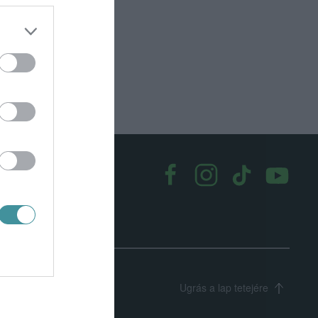
k
|
Médiaajánlat
Ugrás a lap tetejére