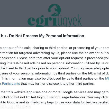
.hu -
Do Not Process My Personal Information
TÁS 2026
MINDENKI ÜGYE
RIASZTÓ
EGÉSZSÉG+
OTTHON & DESIGN
to opt-out of the sale, sharing to third parties, or processing of your per
formation for targeted advertising by us, please use the below opt-out s
nk nyomást a fiunkra” – Egy egri
Új hűtőrendszer a Markhot Feren
r selection. Please note that after your opt-out request is processed y
énete, amely a Rapid Wi...
Kórházban: több mint 70 millió fori
eing interest-based ads based on personal information utilized by us or
disclosed to third parties prior to your opt-out. You may separately opt-
losure of your personal information by third parties on the IAB’s list of
. This information may also be disclosed by us to third parties on the
IA
ág
Participants
that may further disclose it to other third parties.
 that this website/app uses one or more Google services and may gath
including but not limited to your visit or usage behaviour. You may click 
 to Google and its third-party tags to use your data for below specifi
ogle consent section.
EGER UTCÁIN IS EGYRE TÖBBEN ÉRZIK A ROMLÓ