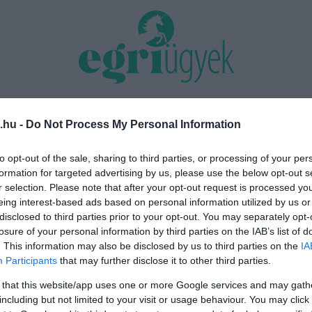
TÁS 2026
MINDENKI ÜGYE
RIASZTÓ
EGÉSZSÉG+
OTTHON & DESIGN
.hu -
Do Not Process My Personal Information
Közmédiások évekig gyűjtötték a
to opt-out of the sale, sharing to third parties, or processing of your per
Eger belvárosának legnagyobb
bizonyítékokat, belső dokumentum 
formation for targeted advertising by us, please use the below opt-out s
 augusztus 12-17. között ren...
az...
r selection. Please note that after your opt-out request is processed y
eing interest-based ads based on personal information utilized by us or
disclosed to third parties prior to your opt-out. You may separately opt-
losure of your personal information by third parties on the IAB’s list of
. This information may also be disclosed by us to third parties on the
IA
Participants
that may further disclose it to other third parties.
 that this website/app uses one or more Google services and may gath
including but not limited to your visit or usage behaviour. You may click 