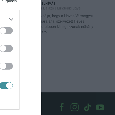
ed purposes
MARKETING PÁLYÁZATI FELHÍVÁS
2025. március 18
| Bakos Balázs |
Mindenki ügye
Az Ötletpályázati felhívás célja, hogy a Heves Vármegyei
Kereskedelmi és Iparkamara által szervezett Heves
Vármegye Étele projekt keretében kidolgozzanak néhány
marketing elemet, olvasható ...