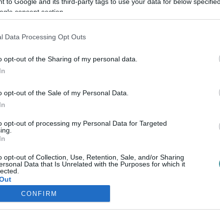
 to Google and its third-party tags to use your data for below specifi
A MENTŐSÖK AZT KÉRIK, HOGY ENGEDJÉK ŐKET ELŐRE A
ogle consent section.
TANKOLÁSNÁL
2022. március 11
|
Mindenki ügye
Rendkívüli felhívás jelent meg a Magyarországi
l Data Processing Opt Outs
Mentődolgozók Szövetségének közösségi oldalán. A
444.hu által idézett bejegyzésükben arra kérik a
o opt-out of the Sharing of my personal data.
lakosságot, hogy "a benzinkutakon kialakult he...
In
o opt-out of the Sale of my Personal Data.
In
to opt-out of processing my Personal Data for Targeted
ing.
In
o opt-out of Collection, Use, Retention, Sale, and/or Sharing
ersonal Data that Is Unrelated with the Purposes for which it
lected.
Out
CONFIRM
consents