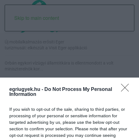
Skip to main content
Új mobilalkalmazás erősíti Eger
turizmusát: elkészült a Visit Eger applikáció
Orbán egykori vízügyi államtitkára is ellentmondott a volt
miniszterelnök kor...
Halmentés Szarvaskőnél: őshonos és védett halakat mentettek ki a
egriugyek.hu -
Do Not Process My Personal
kiszáradó Eg...
Information
„Nem tettünk nyomást a fiunkra” – Egy egri család története, amely
If you wish to opt-out of the sale, sharing to third parties, or
a Rapid Wi...
processing of your personal or sensitive information for
targeted advertising by us, please use the below opt-out
section to confirm your selection. Please note that after your
opt-out request is processed you may continue seeing