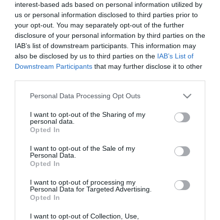
évforduló
interest-based ads based on personal information utilized by
us or personal information disclosed to third parties prior to
your opt-out. You may separately opt-out of the further
disclosure of your personal information by third parties on the
EGER HŐSEI, AKIK 78 ÉVVEL EZELŐTT SZÁLLTAK SZEMBE A
IAB’s list of downstream participants. This information may
SZOVJET TÚLERŐVEL A DON PARTJÁN
also be disclosed by us to third parties on the
IAB’s List of
2021. január 12
|
Eger ügye
Downstream Participants
that may further disclose it to other
Gyászos évfordulója van az idei újév január 12. napján
third parties.
Magyarország, egyben Eger egyik legsúlyosabb történelmi
katasztrófájának: a második világháború idején, 1943. január 12-
Please note that this website/app uses one or more Google
Personal Data Processing Opt Outs
én ezen a napon indíto...
services and may gather and store information including but
not limited to your visit or usage behaviour. You may click to
I want to opt-out of the Sharing of my
personal data.
grant or deny consent to Google and its third-party tags to
A VILÁGHÁBORÚBAN ELESETT EGRI KATONÁKRA EMLÉKEZTEK A
Opted In
use your data for below specified purposes in below Google
DONI ÁTTÖRÉS 79. ÉVFORDULÓJÁN (VIDEÓ)
2022. január 12
|
Eger ügye
consent section.
I want to opt-out of the Sale of my
Personal Data.
1943. január 12-én indította el a szovjet hadsereg offenzíváját az
Opted In
oroszországi Don folyó partján az ott állomásozó 2. magyar
hadsereg ellen. A magyar honvédek között ott voltak az egri
I want to opt-out of processing my
Personal Data for Targeted Advertising.
„Dobó Is...
Opted In
I want to opt-out of Collection, Use,