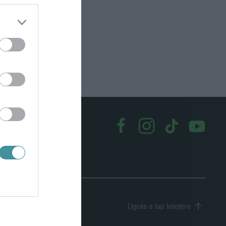
k
|
Médiaajánlat
Ugrás a lap tetejére