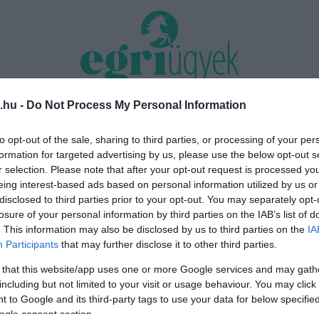
.hu -
Do Not Process My Personal Information
TÁS 2026
MINDENKI ÜGYE
RIASZTÓ
EGÉSZSÉG+
OTTHON & DESIGN
to opt-out of the sale, sharing to third parties, or processing of your per
formation for targeted advertising by us, please use the below opt-out s
Közmédiások évekig gyűjtötték a
Eger belvárosának legnagyobb
r selection. Please note that after your opt-out request is processed y
bizonyítékokat, belső dokumentum 
 augusztus 12-17. között ren...
eing interest-based ads based on personal information utilized by us or
az...
disclosed to third parties prior to your opt-out. You may separately opt-
losure of your personal information by third parties on the IAB’s list of
. This information may also be disclosed by us to third parties on the
IA
Participants
that may further disclose it to other third parties.
 that this website/app uses one or more Google services and may gath
including but not limited to your visit or usage behaviour. You may click 
 to Google and its third-party tags to use your data for below specifi
ogle consent section.