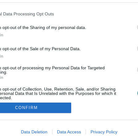
l Data Processing Opt Outs
o opt-out of the Sharing of my personal data.
In
o opt-out of the Sale of my Personal Data.
In
to opt-out of processing my Personal Data for Targeted
ing.
In
o opt-out of Collection, Use, Retention, Sale, and/or Sharing
ersonal Data that Is Unrelated with the Purposes for which it
lected.
Out
CONFIRM
consents
ozzáférési nyilatkozat
|
Kommentelési szabályzat
|
Szerzői jogo
o allow Google to enable storage related to advertising like cookies on
Data Deletion
Data Access
Privacy Policy
evice identifiers in apps.