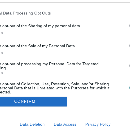
LEHET MEGÚSZNI!
2022. november 12
|
Mindenki ügye
l Data Processing Opt Outs
A jelenlegi DIGI ( és inviteles) előfizetőinek is figyelniük
kell, pár hetük van, hogy enyhítsék a januári emelést. A
o opt-out of the Sharing of my personal data.
DIGI Távközlési és Szolgáltató Kft. (DIGI), valamint a
In
társaságba olvadó...
o opt-out of the Sale of my Personal Data.
In
to opt-out of processing my Personal Data for Targeted
ing.
In
o opt-out of Collection, Use, Retention, Sale, and/or Sharing
ersonal Data that Is Unrelated with the Purposes for which it
lected.
Out
CONFIRM
consents
ozzáférési nyilatkozat
|
Kommentelési szabályzat
|
Szerzői jogo
o allow Google to enable storage related to advertising like cookies on
Data Deletion
Data Access
Privacy Policy
evice identifiers in apps.