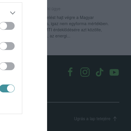
MOBILSZOLGÁLTATÓK
2023. január 18
|
Mindenki ügye
Idén inflációkövető díjemelést hajt végre a Magyar
Telekom és a Vodafone is, igaz nem egyforma mértékben.
A Magyar Telekom az MTI érdeklődésére azt közölte,
hogy az inflációs nyomás, az energi...
k
|
Médiaajánlat
Ugrás a lap tetejére