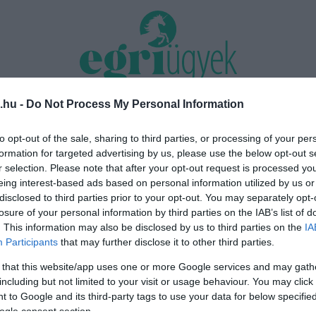
.hu -
Do Not Process My Personal Information
TÁS 2026
MINDENKI ÜGYE
RIASZTÓ
EGÉSZSÉG+
OTTHON & DESIGN
to opt-out of the sale, sharing to third parties, or processing of your per
formation for targeted advertising by us, please use the below opt-out s
nk nyomást a fiunkra” – Egy egri
Új hűtőrendszer a Markhot Feren
r selection. Please note that after your opt-out request is processed y
énete, amely a Rapid Wi...
Kórházban: több mint 70 millió fori
eing interest-based ads based on personal information utilized by us or
disclosed to third parties prior to your opt-out. You may separately opt-
losure of your personal information by third parties on the IAB’s list of
. This information may also be disclosed by us to third parties on the
IA
Participants
that may further disclose it to other third parties.
 that this website/app uses one or more Google services and may gath
including but not limited to your visit or usage behaviour. You may click 
 to Google and its third-party tags to use your data for below specifi
ogle consent section.
ÖN DIGI ELŐFIZETŐ? ÉRKEZIK AZ ÁREMELÉS, DE ÍGY