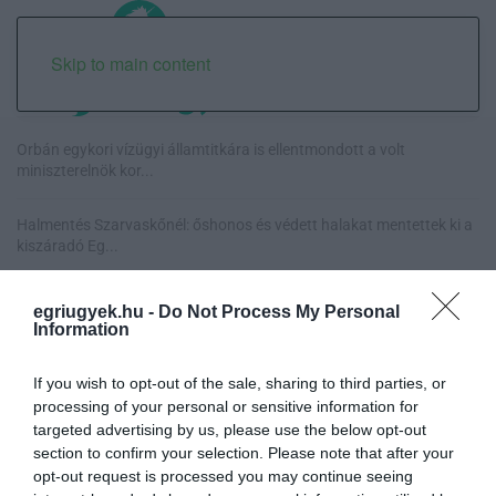
Skip to main content
Orbán egykori vízügyi államtitkára is ellentmondott a volt
miniszterelnök kor...
Halmentés Szarvaskőnél: őshonos és védett halakat mentettek ki a
kiszáradó Eg...
„Nem tettünk nyomást a fiunkra” – Egy egri család története, amely
egriugyek.hu -
Do Not Process My Personal
a Rapid Wi...
Information
Új hűtőrendszer a Markhot Ferenc Kórházban: több mint 70 millió
If you wish to opt-out of the sale, sharing to third parties, or
forintos fejl...
processing of your personal or sensitive information for
targeted advertising by us, please use the below opt-out
section to confirm your selection. Please note that after your
opt-out request is processed you may continue seeing