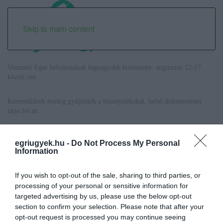
Skip to main content
Visszatér Eger belvárosának legnagyobb borünnepe: augusztus 12-17.
között ren...
Közmédiások évekig gyűjtötték a bizonyítékokat, belső dokumentum
tárja fel az...
Betört kirakatok a Katona téren és a Széchenyi utcán, rendőrségi vizsgálat
egriugyek.hu -
Do Not Process My Personal
in...
Information
Az egri ovik és bölcsik a hőségriasztás idején is biztosítják a gyermekek
If you wish to opt-out of the sale, sharing to third parties, or
ell...
processing of your personal or sensitive information for
targeted advertising by us, please use the below opt-out
section to confirm your selection. Please note that after your
opt-out request is processed you may continue seeing