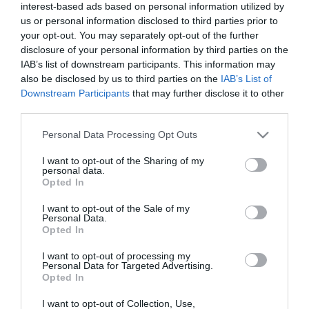
autósport
interest-based ads based on personal information utilized by
us or personal information disclosed to third parties prior to
your opt-out. You may separately opt-out of the further
disclosure of your personal information by third parties on the
NINCS MÁR ÁGYHOZ KÖTVE MICHAEL SCHUMACHER
IAB’s list of downstream participants. This information may
FORMA 1-ES PILÓTA
also be disclosed by us to third parties on the
IAB’s List of
2026. január 27
| Csarnó Ákos |
Sport
Downstream Participants
that may further disclose it to other
Sajtóértesülések szerint már nincs ágyhoz kötve a hétszeres
third parties.
Forma–1-es világbajnok Michael Schumacher. A brit Daily Mail
által idézett, a családhoz közel álló források úgy tudják, hogy az
Please note that this website/app uses one or more Google
Personal Data Processing Opt Outs
expilóta ...
services and may gather and store information including but
not limited to your visit or usage behaviour. You may click to
I want to opt-out of the Sharing of my
personal data.
grant or deny consent to Google and its third-party tags to
JÚNIUS 20-ÁN SPORTAUTÓ-TALÁLKOZÓ ÉS PÁLYANAP LESZ
Opted In
use your data for below specified purposes in below Google
A BSSW VISONTÁN
2026. május 18
| Csarnó Ákos |
Sport
consent section.
I want to opt-out of the Sale of my
Personal Data.
A ZSTS Garage SupercarFest alkalmával meg lehet nézni és ki
Opted In
is lehet próbálni az autócsodákat Hagyományteremtő autós
találkozót és pályanapot szervez a Black Star Speedway Visonta,
I want to opt-out of processing my
Personal Data for Targeted Advertising.
amelyhe...
Opted In
I want to opt-out of Collection, Use,