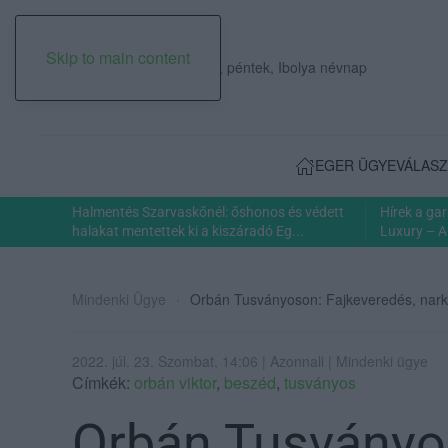
Skip to main content
2026. augusztus 07., péntek, Ibolya névnap
EGER ÜGYE
VÁLASZ
Halmentés Szarvaskőnél: őshonos és védett
Hírek a ga
halakat mentettek ki a kiszáradó Eg...
Luxury – A
Mindenki Ügye
Orbán Tusványoson: Fajkeveredés, narkó
2022. júl. 23. Szombat, 14:06 | Azonnali | Mindenki ügye
Címkék:
orbán viktor
,
beszéd
,
tusványos
Orbán Tusványo