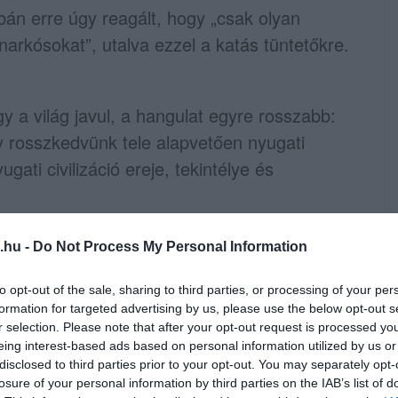
án erre úgy reagált, hogy „csak olyan
arkósokat”, utalva ezzel a katás tüntetőkre.
y a világ javul, a hangulat egyre rosszabb:
y rosszkedvünk tele alapvetően nyugati
ati civilizáció ereje, tekintélye és
szorulásban van, miközben a többi civilizáció
.hu -
Do Not Process My Personal Information
hnológiát és pénzügyi rendszert, viszont nem
to opt-out of the sale, sharing to third parties, or processing of your per
formation for targeted advertising by us, please use the below opt-out s
r selection. Please note that after your opt-out request is processed y
 terjesztené a saját értékeit, ezt pedig a
eing interest-based ads based on personal information utilized by us or
.
disclosed to third parties prior to your opt-out. You may separately opt-
losure of your personal information by third parties on the IAB’s list of