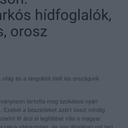
rkós hídfoglalók,
s, orosz
világ és a lángoktól ölelt kis országunk
usványoson tartotta meg szokásos nyári
i
. Ezeket a beszédeket azért övezi mindig
rint itt árul el legtöbbet róla a magyar
őszakra világszinten, és úgy általában mit tart