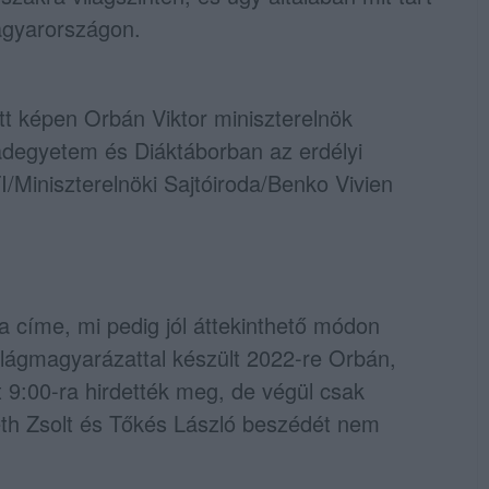
agyarországon.
ott képen Orbán Viktor miniszterelnök
badegyetem és Diáktáborban az erdélyi
I/Miniszterelnöki Sajtóiroda/Benko Vivien
 a címe, mi pedig jól áttekinthető módon
ilágmagyarázattal készült 2022-re Orbán,
 9:00-ra hirdették meg, de végül csak
eth Zsolt és Tőkés László beszédét nem