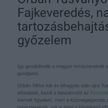
Fajkeveredés, na
tartozásbehajtá
győzelem
Így gondolkodik a magyar miniszterelnök a 
gondjairól.
Orbán Viktor két év kihagyás után újra T
előadását, kezdi a beszámolót az
Azonnal
kiemelt figyelem, mert a közmegegyezés sze
miniszterelnök, mit is jósol a következő id