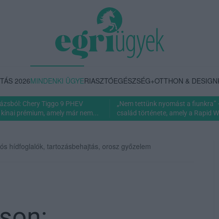
TÁS 2026
MINDENKI ÜGYE
RIASZTÓ
EGÉSZSÉG+
OTTHON & DESIGN
rázsból: Chery Tiggo 9 PHEV
„Nem tettünk nyomást a fiunkra” 
 kínai prémium, amely már nem...
család története, amely a Rapid Wi
s hídfoglalók, tartozásbehajtás, orosz győzelem
son: