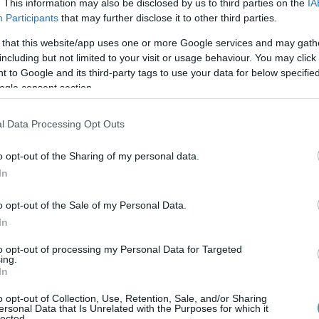
. This information may also be disclosed by us to third parties on the
IA
sztését gondolja a legfájóbbnak, az
Participants
that may further disclose it to other third parties.
az ellenőrzés megszerzése miatt. A több
 that this website/app uses one or more Google services and may gath
zt Orbán álláspontja szerint épp
including but not limited to your visit or usage behaviour. You may click 
 to Google and its third-party tags to use your data for below specifi
ogle consent section.
kos fogyasztáscsökkentéséről einstand,
l Data Processing Opt Outs
l venné el a gázt, és adná oda azoknak,
o opt-out of the Sharing of my personal data.
In
ntosabb kihívás a népesedés, „jóval több a
yarország azok közé a népek közé tartozik,
o opt-out of the Sale of my Personal Data.
In
rtására, és ha nem lesz fordulat, előbb-
to opt-out of processing my Personal Data for Targeted
ing.
In
 népességcserének is lehetne nevezni a
o opt-out of Collection, Use, Retention, Sale, and/or Sharing
zt-nyugatnak mondható a nyugat pár része,
ersonal Data that Is Unrelated with the Purposes for which it
lected.