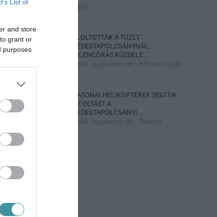
B’s List of
ügye
er and store
ELOLTOTTÁK A TÜZET
to grant or
DÉDESTAPOLCSÁNYNÁL,
ed purposes
KILENCÓRÁS KÜZDELE...
2026. augusztus 06
|
Környék ügye
KATONAI HELIKOPTEREK SEGÍTIK
AZ OLTÁST A
DÉDESTAPOLCSÁNYI...
2026. augusztus 05
|
Riasztó