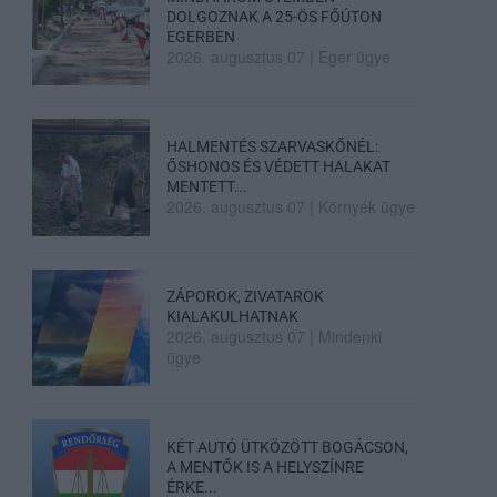
DOLGOZNAK A 25-ÖS FŐÚTON
EGERBEN
2026. augusztus 07
|
Eger ügye
HALMENTÉS SZARVASKŐNÉL:
ŐSHONOS ÉS VÉDETT HALAKAT
MENTETT...
2026. augusztus 07
|
Környék ügye
ZÁPOROK, ZIVATAROK
KIALAKULHATNAK
2026. augusztus 07
|
Mindenki
ügye
KÉT AUTÓ ÜTKÖZÖTT BOGÁCSON,
A MENTŐK IS A HELYSZÍNRE
ÉRKE...