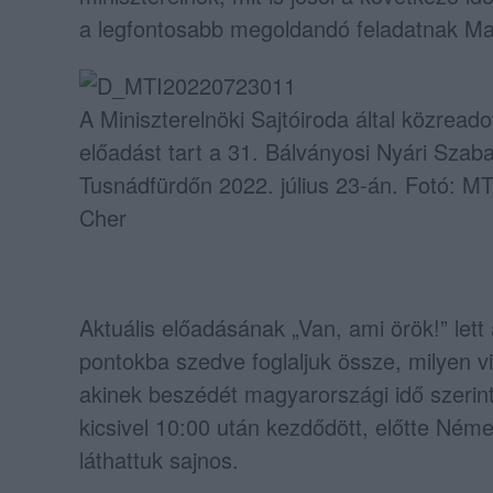
a legfontosabb megoldandó feladatnak M
A Miniszterelnöki Sajtóiroda által közread
előadást tart a 31. Bálványosi Nyári Sza
Tusnádfürdőn 2022. július 23-án. Fotó: MT
Cher
Aktuális előadásának „Van, ami örök!” lett
pontokba szedve foglaljuk össze, milyen v
akinek beszédét magyarországi idő szerint
kicsivel 10:00 után kezdődött, előtte Ném
láthattuk sajnos.