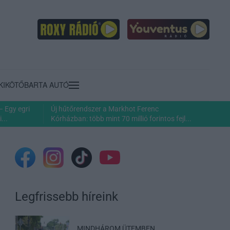
KIKÖTŐ
BARTA AUTÓ
– Egy egri
Új hűtőrendszer a Markhot Ferenc
...
Kórházban: több mint 70 millió forintos fejl...
Legfrissebb híreink
MINDHÁROM ÜTEMBEN