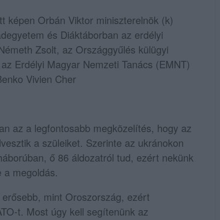
ott képen Orbán Viktor miniszterelnök (k)
badegyetem és Diáktáborban az erdélyi
 Németh Zsolt, az Országgyűlés külügyi
ó, az Erdélyi Magyar Nemzeti Tanács (EMNT)
/Benko Vivien Cher
an az a legfontosabb megközelítés, hogy az
lvesztik a szüleiket. Szerinte az ukránokon
áborúban, ő 86 áldozatról tud, ezért nekünk
e a megoldás.
 erősebb, mint Oroszország, ezért
O-t. Most úgy kell segítenünk az