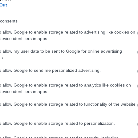
 Európán kívüli nemzetek élnek együtt, nem
Out
iszont szerinte a nyugat szellemi
ét fél között. „Brüsszel a Soros-féle
consents
 kényszeríteni a bevándorlókat” – mondta
o allow Google to enable storage related to advertising like cookies on
evice identifiers in apps.
o allow my user data to be sent to Google for online advertising
, ahol az európai népek összekeverednek az
s.
lág. És vagyunk mi, ahol Európán belül élő
to allow Google to send me personalized advertising.
rt mi a Kárpát-Medencében nem vagyunk
ő népeknek vagyunk a keveréke” -
o allow Google to enable storage related to analytics like cookies on
evice identifiers in apps.
és a törökök megállítására hivatkozott.
o allow Google to enable storage related to functionality of the website
 jött rá az iszlám, hogy keletről nem lehet
el. Ez szerinte majd a gyerekeinknek is
o allow Google to enable storage related to personalization.
zabad mindenkit beengedni ide.
o allow Google to enable storage related to security, including