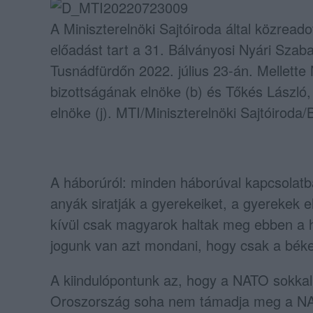
A Miniszterelnöki Sajtóiroda által közread
előadást tart a 31. Bálványosi Nyári Sza
Tusnádfürdőn 2022. július 23-án. Mellette
bizottságának elnöke (b) és Tőkés Lászl
elnöke (j). MTI/Miniszterelnöki Sajtóiroda
A háborúról: minden háborúval kapcsolatb
anyák siratják a gyerekeiket, a gyerekek e
kívül csak magyarok haltak meg ebben a h
jogunk van azt mondani, hogy csak a bék
A kiindulópontunk az, hogy a NATO sokkal
Oroszország soha nem támadja meg a NAT