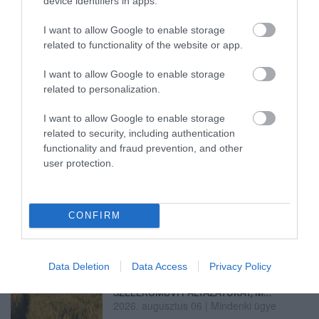
device identifiers in apps.
ÚJ HŰTŐRENDSZER A MARKHOT FERENC
I want to allow Google to enable storage
KÓRHÁZBAN: TÖBB MINT 70 ...
2026. augusztus 06
|
Eger ügye
related to functionality of the website or app.
I want to allow Google to enable storage
HOLTAN SZÁLLÍTOTTÁK HAZA A 80 ÉVES
related to personalization.
ASSZONYT A HATVANI KÓR...
2026. augusztus 06
|
Riasztó
I want to allow Google to enable storage
related to security, including authentication
functionality and fraud prevention, and other
user protection.
GÁRDONYI MESEKERT VÁRJA A
CSALÁDOKAT – HÁROM NAPON ÁT ING...
2026. augusztus 06
|
Programok
CONFIRM
Data Deletion
Data Access
Privacy Policy
MAGYAR PÉTER: KIÍRJÁK AZ ELSŐ
SZÉLERŐMŰVI PÁLYÁZATOKAT, M...
2026. augusztus 06
|
Mindenki ügye