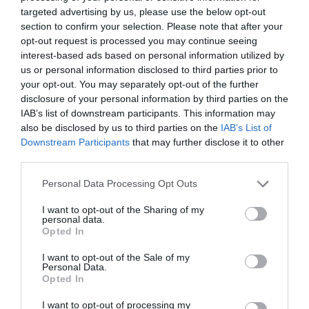
megszokotthoz képest igen alacsony üteműre
targeted advertising by us, please use the below opt-out
mérséklődött.
section to confirm your selection. Please note that after your
opt-out request is processed you may continue seeing
interest-based ads based on personal information utilized by
us or personal information disclosed to third parties prior to
your opt-out. You may separately opt-out of the further
Ne maradjon le a legfrissebb hírekről, kövessen
disclosure of your personal information by third parties on the
IAB’s list of downstream participants. This information may
bennünket az EGRI ÜGYEK Google Hírek oldalán!
also be disclosed by us to third parties on the
IAB’s List of
Downstream Participants
that may further disclose it to other
third parties.
VISSZA A FŐOLDALRA
Please note that this website/app uses one or more Google
Personal Data Processing Opt Outs
services and may gather and store information including but
not limited to your visit or usage behaviour. You may click to
I want to opt-out of the Sharing of my
personal data.
grant or deny consent to Google and its third-party tags to
Opted In
use your data for below specified purposes in below Google
consent section.
I want to opt-out of the Sale of my
Personal Data.
Legfrissebb híreink
Opted In
I want to opt-out of processing my