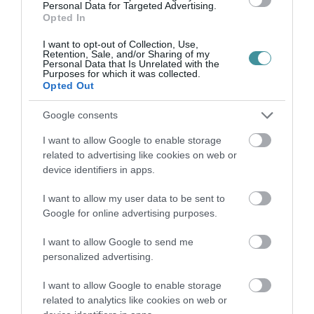
Personal Data for Targeted Advertising.
Opted In
KÉT AUTÓ ÜTKÖZÖTT BOGÁCSON, A
MENTŐK IS A HELYSZÍNRE ÉRKE...
I want to opt-out of Collection, Use,
2026. augusztus 06
|
Riasztó
Retention, Sale, and/or Sharing of my
Personal Data that Is Unrelated with the
Purposes for which it was collected.
Opted Out
HÍREK A GARÁZSBÓL: CHERY TIGGO 9
Google consents
PHEV LUXURY – A KÍNAI PR...
2026. augusztus 06
|
Barta Autó
I want to allow Google to enable storage
related to advertising like cookies on web or
device identifiers in apps.
LAKÓÉPÜLETEK LÁNGOLTAK SZERDÁN
2026. augusztus 06
|
Riasztó
I want to allow my user data to be sent to
Google for online advertising purposes.
I want to allow Google to send me
„NEM TETTÜNK NYOMÁST A FIUNKRA” –
personalized advertising.
EGY EGRI CSALÁD TÖRTÉNE...
2026. augusztus 06
|
Sport
I want to allow Google to enable storage
related to analytics like cookies on web or