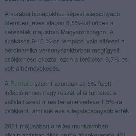
A korábbi hónapokhoz képest alacsonyabb
ütemben, éves alapon 8,5%-kal nőttek a
keresetek májusban Magyarországon. A
szokásos 9-10 %-os tempótól való eltérést a
bérdinamika versenyszektorban megfigyelt
csökkenése okozta: ezen a területen 6,7%-os
volt a bérnövekedés.
A
Portfolio
szerint azonban az 5% feletti
infláció ennek nagy részét el is tüntette: a
vállalati szektor reálbéremelkedése 1,5%-ra
csökkent, ami sok éve a legalacsonyabb érték.
2021 májusában a teljes munkaidőben
alkalmazásban állók bruttó átlagkeresete 431