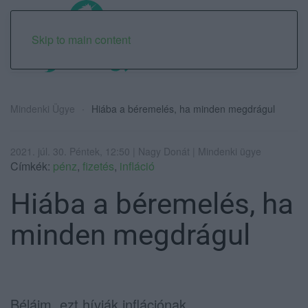
Skip to main content
Mindenki Ügye
Hiába a béremelés, ha minden megdrágul
2021. júl. 30. Péntek, 12:50 | Nagy Donát | Mindenki ügye
Címkék:
pénz
,
fizetés
,
infláció
Hiába a béremelés, ha
minden megdrágul
Béláim, ezt hívják inflációnak.