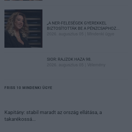
„A NER-FELESÉGEK GYEREKKEL
BIZTOSÍTOTTÁK BE A PÉNZCSAPHOZ...
2026. augusztus 05
|
Mindenki ügye
SIOR: RAJZOK HAZA 98.
2026. augusztus 05
|
Vélemény
FRISS 10 MINDENKI ÜGYE
Kapitány: stabil maradt az ország ellátása, a
takarékossá...