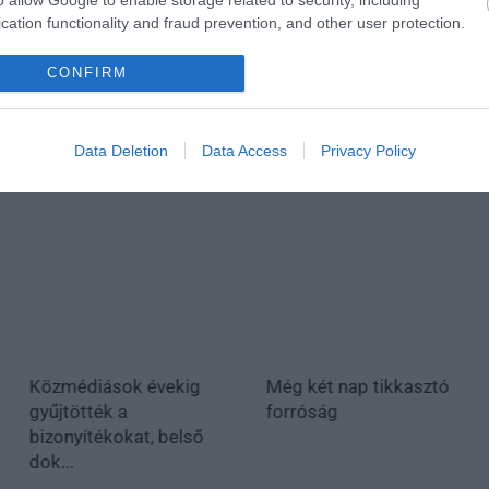
o allow Google to enable storage related to security, including
cation functionality and fraud prevention, and other user protection.
en bennünket az EGRI ÜGYEK Google Hírek oldalán!
CONFIRM
Data Deletion
Data Access
Privacy Policy
Közmédiások évekig
Még két nap tikkasztó
gyűjtötték a
forróság
bizonyítékokat, belső
dok...