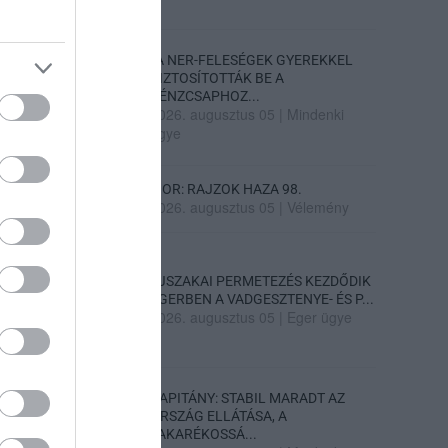
„A NER-FELESÉGEK GYEREKKEL
BIZTOSÍTOTTÁK BE A
PÉNZCSAPHOZ...
2026. augusztus 05
|
Mindenki
ügye
SIOR: RAJZOK HAZA 98.
2026. augusztus 05
|
Vélemény
ÉJSZAKAI PERMETEZÉS KEZDŐDIK
EGERBEN A VADGESZTENYE- ÉS P...
2026. augusztus 05
|
Eger ügye
KAPITÁNY: STABIL MARADT AZ
ORSZÁG ELLÁTÁSA, A
TAKARÉKOSSÁ...