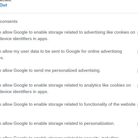
Out
consents
o allow Google to enable storage related to advertising like cookies on
evice identifiers in apps.
cinával kapcsolatban megfigyelt
o allow my user data to be sent to Google for online advertising
pesen súlyosak voltak, és az oltás után
s.
koribbak az injekció beadásának helyén
to allow Google to send me personalized advertising.
ág, izomfájdalom, fejfájás, általános rossz
gy hányás voltak.
o allow Google to enable storage related to analytics like cookies on
evice identifiers in apps.
lió adagot rendelt a közös vakcinabeszerzés
o allow Google to enable storage related to functionality of the website
o allow Google to enable storage related to personalization.