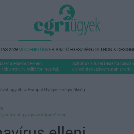
TÁS 2026
MINDENKI ÜGYE
RIASZTÓ
EGÉSZSÉG+
OTTHON & DESIGN
dszer a Markhot Ferenc
Eloltották a tüzet Dédestapolcsán
több mint 70 millió forintos fejl...
kilencórás küzdelem után sikerült 
is jóváhagyott az Európai Gyógyszerügynökség
ye
ó
,
európai gyógyszerügynökség
avírus elleni