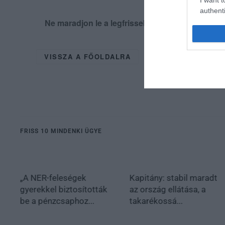
I want t
authenti
Ne maradjon le a legfrissebb hírekről, kövess
VISSZA A FŐOLDALRA
FRISS 10 MINDENKI ÜGYE
„A NER-feleségek
Kapitány: stabil maradt
gyerekkel biztosították
az ország ellátása, a
be a pénzcsaphoz...
takarékossá...