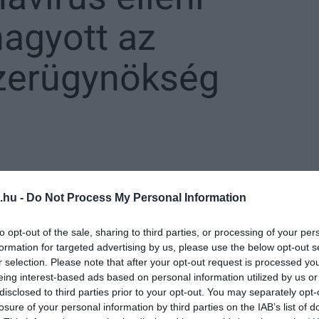
hagyott az
zerügynökség
a az amerikai Novavax biotechnológiai cég
.hu -
Do Not Process My Personal Information
kcináját, amelyet Nuvaxovid (illetve NVX-
Ez már az ötödik oltás, amely uniós
to opt-out of the sale, sharing to third parties, or processing of your per
formation for targeted advertising by us, please use the below opt-out s
éven felüliek számára – írja a
HVG
.
r selection. Please note that after your opt-out request is processed y
eing interest-based ads based on personal information utilized by us or
rekkel alakítottak ki ártalmatlan
disclosed to third parties prior to your opt-out. You may separately opt-
mmunhatást növelő adalékanyaggal juttatnak
losure of your personal information by third parties on the IAB’s list of