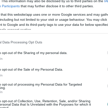
. This information may also be disclosed by us to third parties on the
IA
agos, a két oltás között három hétnek kell
Participants
that may further disclose it to other third parties.
 that this website/app uses one or more Google services and may gath
including but not limited to your visit or usage behaviour. You may click 
 to Google and its third-party tags to use your data for below specifi
szerint az oltóanyag hatékonyságára
ogle consent section.
ren vettek részt. Az első vizsgálat –
l Data Processing Opt Outs
kban végeztek – 90,4 százalékos
 koronavírusos esetek számában. Az Egyesült
o opt-out of the Sharing of my personal data.
 hasonló csökkenést mutatott ki a
In
álatban a vakcina hatékonysága 89,7
o opt-out of the Sale of my Personal Data.
In
to opt-out of processing my Personal Data for Targeted
 azt mutatják, hogy a Nuvaxovid vakcina
ing.
In
o opt-out of Collection, Use, Retention, Sale, and/or Sharing
a mennyiben hatásos a koronvírus új,
ersonal Data that Is Unrelated with the Purposes for which it
lected.