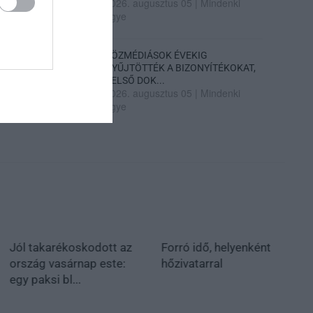
2026. augusztus 05
|
Mindenki
ügye
KÖZMÉDIÁSOK ÉVEKIG
GYŰJTÖTTÉK A BIZONYÍTÉKOKAT,
BELSŐ DOK...
2026. augusztus 05
|
Mindenki
ügye
Jól takarékoskodott az
Forró idő, helyenként
ország vasárnap este:
hőzivatarral
egy paksi bl...