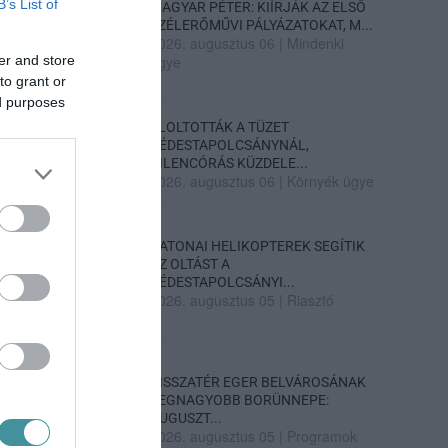
B’s List of
MAGYAR PÉTER: KIÍRJÁK AZ ELSŐ
SZÉLERŐMŰVI PÁLYÁZATOKAT, M...
2026. augusztus 06
|
Mindenki
er and store
ügye
to grant or
ed purposes
ELOLTOTTÁK A TÜZET
DÉDESTAPOLCSÁNYNÁL,
KILENCÓRÁS KÜZDELE...
2026. augusztus 06
|
Környék ügye
KATONAI HELIKOPTEREK SEGÍTIK
AZ OLTÁST A
DÉDESTAPOLCSÁNYI...
2026. augusztus 05
|
Riasztó
VISSZATÉR EGER BELVÁROSÁNAK
LEGNAGYOBB BORÜNNEPE:
AUGUSZT...
2026. augusztus 05
|
Programok