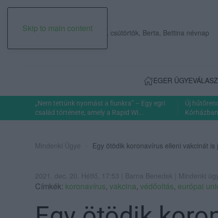
Skip to main content
2026. augusztus 06., csütörtök, Berta, Bettina névnap
EGER ÜGYE
VÁLASZ
„Nem tettünk nyomást a fiunkra” – Egy egri
Új hűtőren
család története, amely a Rapid Wi...
Kórházban: 
Mindenki Ügye
Egy ötödik koronavírus elleni vakcinát 
2021. dec. 20. Hétfő, 17:53 | Barna Benedek | Mindenki üg
Címkék:
koronavírus
,
vakcina
,
védőoltás
,
európai uni
Egy ötödik koron