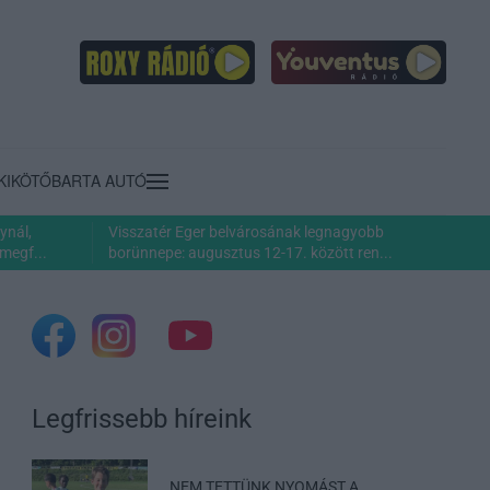
KIKÖTŐ
BARTA AUTÓ
ynál,
Visszatér Eger belvárosának legnagyobb
megf...
borünnepe: augusztus 12-17. között ren...
Legfrissebb híreink
„NEM TETTÜNK NYOMÁST A