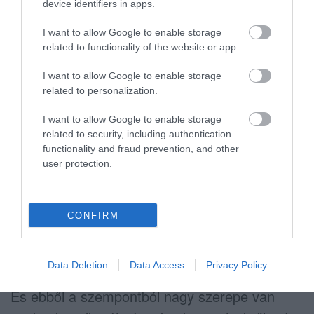
device identifiers in apps.
kell megküzdeniük lelki teherrel, de Önnek
I want to allow Google to enable storage
és a munkatársainak is…
related to functionality of the website or app.
Ez így van, függetlenül attól, hogy e munkához
I want to allow Google to enable storage
szerintem speciális személyiségjegyek
related to personalization.
szükségesek, vagyis nem feltétlenül alkalmas
I want to allow Google to enable storage
mindenki az itteni feladatok ellátására. De
related to security, including authentication
functionality and fraud prevention, and other
legalább ennyire fontos az a nagyszerű
user protection.
csapatszellem, amire a főnővér már utalt.
Sokkal könnyebb ugyanis a naponta jelentkező
fizikai és lelki igénybevételt elviselni, ha
CONFIRM
olyanok vesznek körül, akikkel bármit
megbeszélhetsz, akikre bármikor számíthatsz.
Data Deletion
Data Access
Privacy Policy
És ebből a szempontból nagy szerepe van