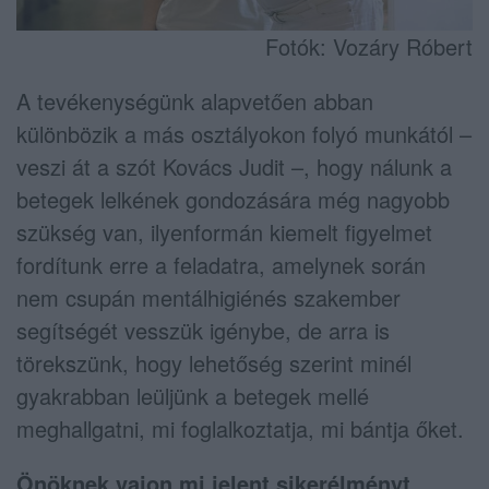
Fotók: Vozáry Róbert
A tevékenységünk alapvetően abban
különbözik a más osztályokon folyó munkától –
veszi át a szót Kovács Judit –, hogy nálunk a
betegek lelkének gondozására még nagyobb
szükség van, ilyenformán kiemelt figyelmet
fordítunk erre a feladatra, amelynek során
nem csupán mentálhigiénés szakember
segítségét vesszük igénybe, de arra is
törekszünk, hogy lehetőség szerint minél
gyakrabban leüljünk a betegek mellé
meghallgatni, mi foglalkoztatja, mi bántja őket.
Önöknek vajon mi jelent sikerélményt,