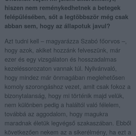
hiszen nem reménykedhetnek a betegek
felépülésében, sőt a legtöbbször még csak
abban sem, hogy az állapotuk javul?
Azt tudni kell – magyarázza Szabó főorvos –,
hogy azok, akiket hozzánk felveszünk, már
ezer és egy vizsgálaton és hosszadalmas
kezeléssorozaton vannak túl. Nyilvánvaló,
hogy mindez már önmagában meglehetősen
komoly szorongáshoz vezet, amit csak fokoz a
bizonytalanság, hogy mi történik majd velük,
nem különben pedig a haláltól való félelem,
továbbá az aggodalom, hogy magukra
maradnak életük legvégső szakaszában. Ebből
következően nekem az a sikerélmény, ha ezt a