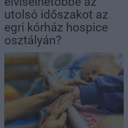
elviselhetőbbé az
utolsó időszakot az
egri kórház hospice
osztályán?