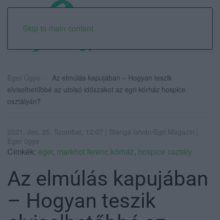
Skip to main content
Eger Ügye
Az elmúlás kapujában – Hogyan teszik
elviselhetőbbé az utolsó időszakot az egri kórház hospice
osztályán?
2021. dec. 25. Szombat, 12:07 | Stanga István/Egri Magazin |
Eger ügye
Címkék:
eger
,
markhot ferenc kórház
,
hospice osztály
Az elmúlás kapujában
– Hogyan teszik