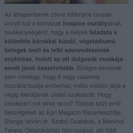
Az átlagemberek zöme többnyire csupán
annyit tud a kórházak
hospice osztály
ainak
tevékenységéről, hogy e helyek
feladata a
különféle kórokkal küzdő, végstádiumú
betegek testi és lelki szenvedéseinek
enyhítése, holott az ott dolgozók munkája
ennél jóval összetettebb
. Elvégre senkinek
sem mindegy, hogy ő vagy valamely
hozzátartozója emberhez méltó módon járja-e
végig életútjának utolsó szakaszát. Hogy
mindezért mit lehet tenni? Többek közt erről
beszélgetett az Egri Magazin főszerkesztője,
Stanga István dr. Szabó Csabával, a Markhot
Ferenc Oktatókórház főorvosával, aki több