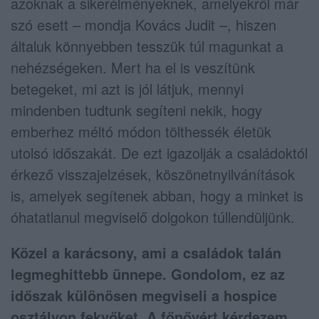
azoknak a sikerélményeknek, amelyekről már
szó esett – mondja Kovács Judit –, hiszen
általuk könnyebben tesszük túl magunkat a
nehézségeken. Mert ha el is veszítünk
betegeket, mi azt is jól látjuk, mennyi
mindenben tudtunk segíteni nekik, hogy
emberhez méltó módon tölthessék életük
utolsó időszakát. De ezt igazolják a családoktól
érkező visszajelzések, köszönetnyilvánítások
is, amelyek segítenek abban, hogy a minket is
óhatatlanul megviselő dolgokon túllendüljünk.
Közel a karácsony, ami a családok talán
legmeghittebb ünnepe. Gondolom, ez az
időszak különösen megviseli a hospice
osztályon fekvőket. A főnővért kérdezem,