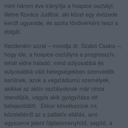
mint három éve irányítja a hospice osztályt,
illetve Kovács Judittal, aki közel egy évtizede
került ugyanide, és azóta főnővérként teszi a
dolgát.
Kezdeném azzal – mondja dr. Szabó Csaba –,
hogy ide, a hospice osztályra a progresszív,
tehát előre haladó, mind súlyosabbá és
súlyosabbá váló betegségekben szenvedők
kerülnek, azok a végstádiumú személyek,
akikkel az aktív osztályoknak már nincs
teendőjük, vagyis akik gyógyítása ott
befejeződött. Ekkor következünk mi,
közelebbről az a palliatív ellátás, ami
egyszerre jelent fájdalomenyhítő, segítő, a