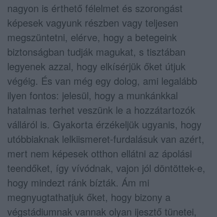
nagyon is érthető félelmet és szorongást
képesek vagyunk részben vagy teljesen
megszüntetni, elérve, hogy a betegeink
biztonságban tudják magukat, s tisztában
legyenek azzal, hogy elkísérjük őket útjuk
végéig. És van még egy dolog, ami legalább
ilyen fontos: jelesül, hogy a munkánkkal
hatalmas terhet veszünk le a hozzátartozók
válláról is. Gyakorta érzékeljük ugyanis, hogy
utóbbiaknak lelkiismeret-furdalásuk van azért,
mert nem képesek otthon ellátni az ápolási
teendőket, így vívódnak, vajon jól döntöttek-e,
hogy mindezt ránk bízták. Ám mi
megnyugtathatjuk őket, hogy bizony a
végstádiumnak vannak olyan ijesztő tünetei,