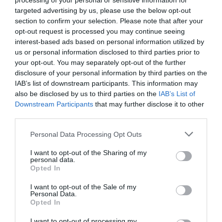
processing of your personal or sensitive information for
dr. Szabó Csaba –, hogy dolgozóink
targeted advertising by us, please use the below opt-out
mindegyikének van megfelelő képzettsége.
section to confirm your selection. Please note that after your
opt-out request is processed you may continue seeing
Magam például licence vizsgát tettem palliatív
interest-based ads based on personal information utilized by
orvoslásból, a főnővér hospice szakápolói
us or personal information disclosed to third parties prior to
végzettséget szerzett, de az összes nővér is
your opt-out. You may separately opt-out of the further
disclosure of your personal information by third parties on the
részt vett hosszabb- rövidebb tanfolyamon.
IAB’s list of downstream participants. This information may
also be disclosed by us to third parties on the
IAB’s List of
Downstream Participants
that may further disclose it to other
third parties.
Please note that this website/app uses one or more Google
Personal Data Processing Opt Outs
services and may gather and store information including but
not limited to your visit or usage behaviour. You may click to
I want to opt-out of the Sharing of my
personal data.
grant or deny consent to Google and its third-party tags to
Opted In
use your data for below specified purposes in below Google
consent section.
I want to opt-out of the Sale of my
Personal Data.
Opted In
I want to opt-out of processing my