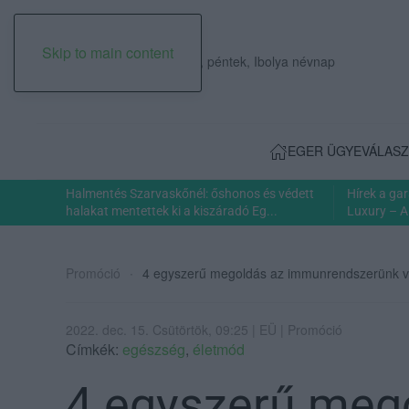
Skip to main content
2026. augusztus 07., péntek, Ibolya névnap
EGER ÜGYE
VÁLASZ
Halmentés Szarvaskőnél: őshonos és védett
Hírek a ga
halakat mentettek ki a kiszáradó Eg...
Luxury – A
Promóció
4 egyszerű megoldás az immunrendszerünk 
2022. dec. 15. Csütörtök, 09:25 | EÜ | Promóció
Címkék:
egészség
,
életmód
4 egyszerű meg