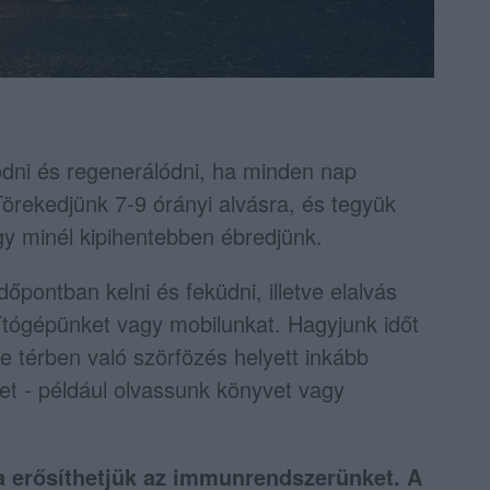
dni és regenerálódni, ha minden nap
Törekedjünk 7-9 órányi alvásra, és tegyük
gy minél kipihentebben ébredjünk.
ontban kelni és feküdni, illetve elalvás
ítógépünket vagy mobilunkat. Hagyjunk időt
ne térben való szörfözés helyett inkább
et - például olvassunk könyvet vagy
ra erősíthetjük az immunrendszerünket. A