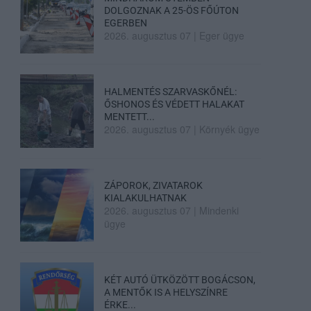
DOLGOZNAK A 25-ÖS FŐÚTON
EGERBEN
2026. augusztus 07
|
Eger ügye
HALMENTÉS SZARVASKŐNÉL:
ŐSHONOS ÉS VÉDETT HALAKAT
MENTETT...
2026. augusztus 07
|
Környék ügye
ZÁPOROK, ZIVATAROK
KIALAKULHATNAK
2026. augusztus 07
|
Mindenki
ügye
KÉT AUTÓ ÜTKÖZÖTT BOGÁCSON,
A MENTŐK IS A HELYSZÍNRE
ÉRKE...