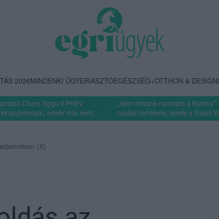
TÁS 2026
MINDENKI ÜGYE
RIASZTÓ
EGÉSZSÉG+
OTTHON & DESIGN
rázsból: Chery Tiggo 9 PHEV
„Nem tettünk nyomást a fiunkra” 
 kínai prémium, amely már nem...
család története, amely a Rapid Wi
védelmében (X)
oldás az