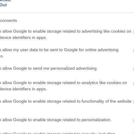
s hasznos tanácsot kaphatunk.
Out
consents
ffeinfogyasztás folyamatos terhelésnek teszi
o allow Google to enable storage related to advertising like cookies on
evice identifiers in apps.
ndig a mértékre törekedni, és ne építsük be
s tevékenységeket. Persze időnként ki lehet
o allow my user data to be sent to Google for online advertising
s.
bbra is a mértéken kell, hogy legyen.
to allow Google to send me personalized advertising.
a bűnös élvezeteket!
o allow Google to enable storage related to analytics like cookies on
amelyek legalább ugyanakkora élvezetet
evice identifiers in apps.
ás helyett inkább nassoljunk valami finomat
o allow Google to enable storage related to functionality of the website
tt pedig készítsünk mennyei turmixokat. De
münket, hiszen a mozgás dopamint, azaz
o allow Google to enable storage related to personalization.
etünkben.
o allow Google to enable storage related to security, including