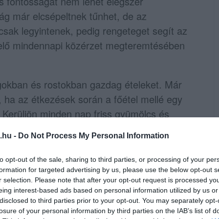
s fontosságát nem lehet elégszer
g már elcsépeltnek tűnhet, de az
ak legyintenek, pedig rengeteget segít az
elő mindennapi közérzet megteremtésében
okban és rostokban gazdag ételeket. Már
 ha az étkezések során a főétel mellé egy
 Kerüljön minden nap friss gyümölcs és
 immunrendszerünket, hanem az
.hu -
Do Not Process My Personal Information
to opt-out of the sale, sharing to third parties, or processing of your per
xigén szállítását és a tápanyagok
formation for targeted advertising by us, please use the below opt-out s
ámogatását illetően is. Érdemes komplex
r selection. Please note that after your opt-out request is processed y
eing interest-based ads based on personal information utilized by us or
n összes típusát tartalmazza, hogy minden
disclosed to third parties prior to your opt-out. You may separately opt-
szükséges mennyiséget.
losure of your personal information by third parties on the IAB’s list of