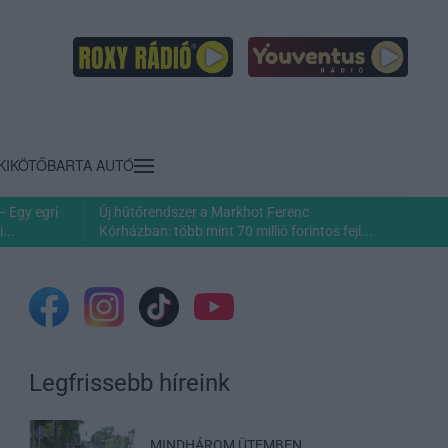
KIKÖTŐ
BARTA AUTÓ
– Egy egri
Új hűtőrendszer a Markhot Ferenc
...
Kórházban: több mint 70 millió forintos fejl...
Legfrissebb híreink
MINDHÁROM ÜTEMBEN