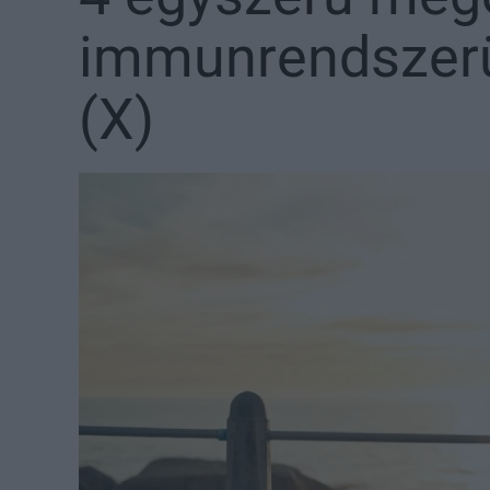
immunrendszer
(X)