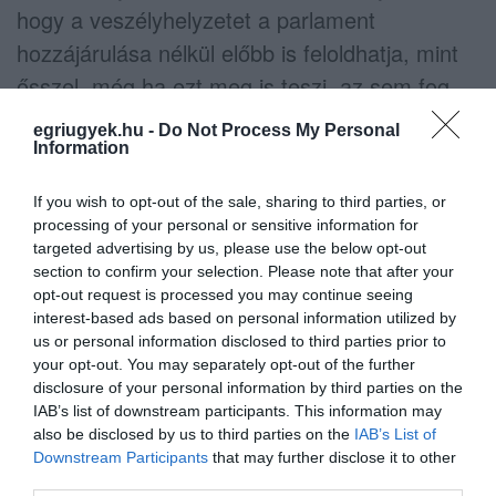
hogy a veszélyhelyzetet a parlament
hozzájárulása nélkül előbb is feloldhatja, mint
ősszel, még ha ezt meg is teszi, az sem fog
sokat jelenteni.
egriugyek.hu -
Do Not Process My Personal
Information
A törvény szövege ugyanis két kiutat is biztosít
a kormányoldalnak ahhoz, hogy az életünket
If you wish to opt-out of the sale, sharing to third parties, or
processing of your personal or sensitive information for
alapjaiban befolyásoló veszélyhelyzeti
targeted advertising by us, please use the below opt-out
rendelkezéseket hatályban tartsa, vagy
section to confirm your selection. Please note that after your
opt-out request is processed you may continue seeing
átmentse: egyrészt lehetőség van azon
interest-based ads based on personal information utilized by
rendeletek őszig tartó hatályának
us or personal information disclosed to third parties prior to
your opt-out. You may separately opt-out of the further
meghosszabbítására, amelyek általánosan
disclosure of your personal information by third parties on the
kötelező magatartási szabályokat határoznak
IAB’s list of downstream participants. This information may
meg, és amelyeket – az Alaptörvény 53. cikke
also be disclosed by us to third parties on the
IAB’s List of
Downstream Participants
that may further disclose it to other
alapján – a kormány a koronavírus-járvány
third parties.