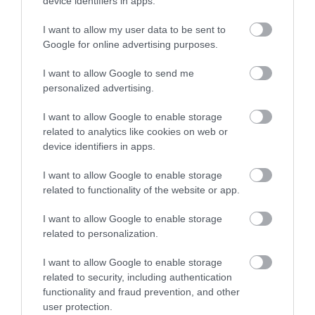
device identifiers in apps.
„a veszélyhelyzetet előidéző világjárvány elleni
védekezés gazdasági és társadalmi hatásai
I want to allow my user data to be sent to
Google for online advertising purposes.
túlmutatnak a veszélyhelyzet időtartamán, a
negatív hatások elhárítása, az ennek
I want to allow Google to send me
personalized advertising.
érdekében tett intézkedések ezért lehetnek
tartós vagy akár végleges hatású intézkedések
I want to allow Google to enable storage
is.”
related to analytics like cookies on web or
device identifiers in apps.
De még ha ezt nem is akarják végül meglépni
I want to allow Google to enable storage
Orbánék, csak annyi a teendője a Fidesz-
related to functionality of the website or app.
KDNP-s kétharmadnak, hogy a június 14-én
I want to allow Google to enable storage
véget érő tavaszi ülésszak alatt
related to personalization.
I want to allow Google to enable storage
törvényben fogadják el a parlamentben, hogy
related to security, including authentication
mely szabályokat szeretnék meghosszabbítani
functionality and fraud prevention, and other
várhatóan október elejéig, amit nem fog
user protection.