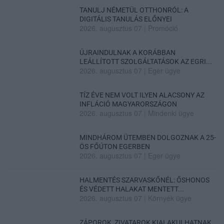
TANULJ NÉMETÜL OTTHONRÓL: A
DIGITÁLIS TANULÁS ELŐNYEI
2026. augusztus 07
|
Promóció
ÚJRAINDULNAK A KORÁBBAN
LEÁLLÍTOTT SZOLGÁLTATÁSOK AZ EGRI...
2026. augusztus 07
|
Eger ügye
TÍZ ÉVE NEM VOLT ILYEN ALACSONY AZ
INFLÁCIÓ MAGYARORSZÁGON
2026. augusztus 07
|
Mindenki ügye
MINDHÁROM ÜTEMBEN DOLGOZNAK A 25-
ÖS FŐÚTON EGERBEN
2026. augusztus 07
|
Eger ügye
HALMENTÉS SZARVASKŐNÉL: ŐSHONOS
ÉS VÉDETT HALAKAT MENTETT...
2026. augusztus 07
|
Környék ügye
ZÁPOROK, ZIVATAROK KIALAKULHATNAK