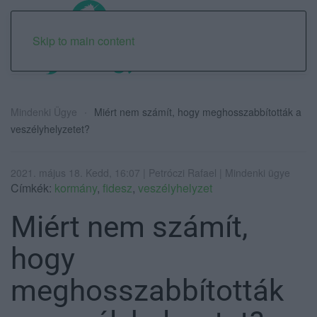
Skip to main content
Mindenki Ügye
Miért nem számít, hogy meghosszabbították a
veszélyhelyzetet?
2021. május 18. Kedd, 16:07 | Petróczi Rafael | Mindenki ügye
Címkék:
kormány
,
fidesz
,
veszélyhelyzet
Miért nem számít,
hogy
meghosszabbították