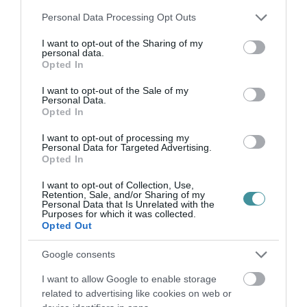
közvetlen veszélyének, illetve hosszabb távú
Please note that this website/app uses one or more Google
Personal Data Processing Opt Outs
következményeinek elhárítása érdekében
services and may gather and store information including but
not limited to your visit or usage behaviour. You may click to
I want to opt-out of the Sharing of my
vezetett be.
personal data.
grant or deny consent to Google and its third-party tags to
Opted In
use your data for below specified purposes in below Google
Ez praktikusan azt jelenti, hogy hiába vezeti ki
consent section.
I want to opt-out of the Sale of my
a kormány mondjuk július közepén a
Personal Data.
Opted In
veszélyhelyzetet, az őszi ülésszak kezdetét
I want to opt-out of processing my
követő 15. napig
Personal Data for Targeted Advertising.
Opted In
simán érvényben maradhatnak a kötelező
I want to opt-out of Collection, Use,
maszkviselési szabályok (akár kültéren is), az
Retention, Sale, and/or Sharing of my
Personal Data that Is Unrelated with the
Purposes for which it was collected.
üzletek látogathatósági idejének szabályozása,
Opted Out
vagy éppen az egyes rendezvények védettségi
Google consents
igazolványok nélküli látogatásának tilalma.
I want to allow Google to enable storage
Mindezt a törvényjavaslat azzal indokolja, hogy
related to advertising like cookies on web or