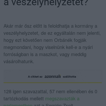
a veszélyhelyzetet?
Akár már ősz előtt is feloldhatja a kormány a
veszélyhelyzetet, de ez egyáltalán nem jelenti,
hogy ezt követően nem Orbánék fogják
megmondani, hogy viselnünk kell-e a nyári
forróságban is a maszkot, vagy meddig
vásárolhatunk.
128 igen szavazattal, 57 nem ellenében és 0
tartózkodás mellett
megszavazták a
parlamentben
azt a Semjén Zsolt