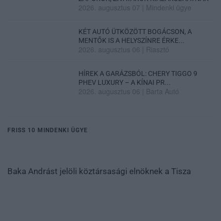
2026. augusztus 07
|
Mindenki ügye
KÉT AUTÓ ÜTKÖZÖTT BOGÁCSON, A
MENTŐK IS A HELYSZÍNRE ÉRKE...
2026. augusztus 06
|
Riasztó
HÍREK A GARÁZSBÓL: CHERY TIGGO 9
PHEV LUXURY – A KÍNAI PR...
2026. augusztus 06
|
Barta Autó
FRISS 10 MINDENKI ÜGYE
Baka Andrást jelöli köztársasági elnöknek a Tisza