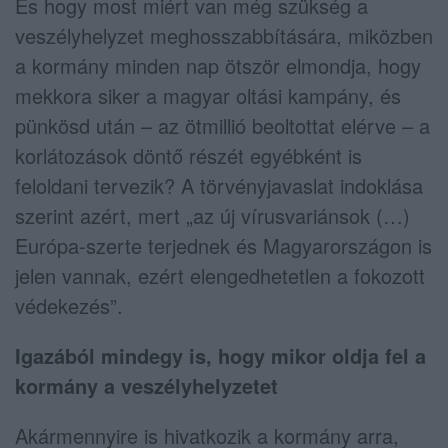
És hogy most miért van még szükség a
veszélyhelyzet meghosszabbítására, miközben
a kormány minden nap ötször elmondja, hogy
mekkora siker a magyar oltási kampány, és
pünkösd után – az ötmillió beoltottat elérve – a
korlátozások döntő részét egyébként is
feloldani tervezik? A törvényjavaslat indoklása
szerint azért, mert „az új vírusvariánsok (…)
Európa-szerte terjednek és Magyarországon is
jelen vannak, ezért elengedhetetlen a fokozott
védekezés”.
Igazából mindegy is, hogy mikor oldja fel a
kormány a veszélyhelyzetet
Akármennyire is hivatkozik a kormány arra,