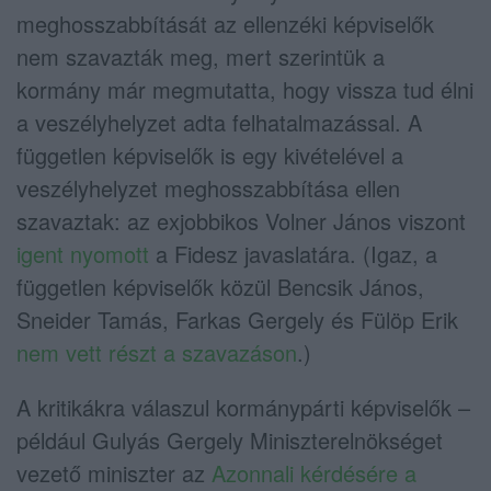
meghosszabbítását az ellenzéki képviselők
nem szavazták meg, mert szerintük a
kormány már megmutatta, hogy vissza tud élni
a veszélyhelyzet adta felhatalmazással. A
független képviselők is egy kivételével a
veszélyhelyzet meghosszabbítása ellen
szavaztak: az exjobbikos Volner János viszont
igent nyomott
a Fidesz javaslatára. (Igaz, a
független képviselők közül Bencsik János,
Sneider Tamás, Farkas Gergely és Fülöp Erik
nem vett részt a szavazáson
.)
A kritikákra válaszul kormánypárti képviselők –
például Gulyás Gergely Miniszterelnökséget
vezető miniszter az
Azonnali kérdésére a