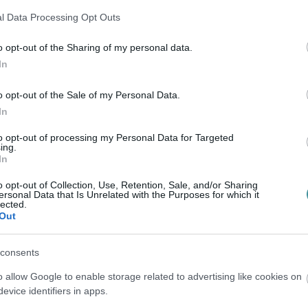
ghosszabbítását kezdeményezi a kormány
l Data Processing Opt Outs
átlag magyar háztartás fogyasztásáig marad
o opt-out of the Sharing of my personal data.
ni augusztus 1-től
In
 7750 forintot fizet ma egy átlagos
o opt-out of the Sale of my Personal Data.
In
ha ezt nem tartanak fent, akkor egy éves
lenne.
to opt-out of processing my Personal Data for Targeted
ing.
In
o opt-out of Collection, Use, Retention, Sale, and/or Sharing
ersonal Data that Is Unrelated with the Purposes for which it
yede továbbra is csökkentett áron kapja
lected.
Out
ládosok pedig plusz kedvezményt kapnak.
consents
ergely azt mondta, az eredeti cél a
o allow Google to enable storage related to advertising like cookies on
zók számára elérhető egyszerű adózási forma
evice identifiers in apps.
 érintettek kétharmada már valójában