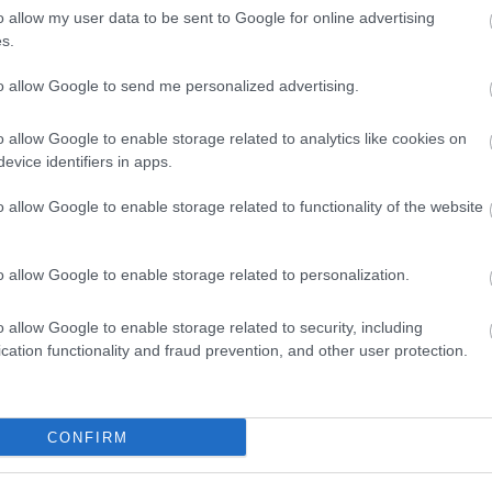
o allow my user data to be sent to Google for online advertising
ált ki.
s.
, de ha helyzet változik, akkor ebben is
to allow Google to send me personalized advertising.
o allow Google to enable storage related to analytics like cookies on
evice identifiers in apps.
o allow Google to enable storage related to functionality of the website
ülését, miszerint az Európai Bizottság
fogalmazott kérésként a magyar kormány
o allow Google to enable storage related to personalization.
. Mint mondta, ebben „akarategység van a
 szerinte a magyar ellenzék képviselői
o allow Google to enable storage related to security, including
cation functionality and fraud prevention, and other user protection.
n, hogy a rezsicsökkentés új megoldása nem
CONFIRM
s javasolt miniszterelnök-jelöltként, Gulyás
enne, hogy ha az ellenzék jut hatalomra,