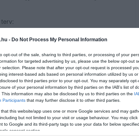
terv:
re emelik a hazai gázkitermelést. Erre a
.hu -
Do Not Process My Personal Information
to opt-out of the sale, sharing to third parties, or processing of your per
rt, hogy további gázkészleteket szerezzen
formation for targeted advertising by us, please use the below opt-out s
r selection. Please note that after your opt-out request is processed y
ttségűek, de a cél, hogy a lehető
eing interest-based ads based on personal information utilized by us or
disclosed to third parties prior to your opt-out. You may separately opt-
losure of your personal information by third parties on the IAB’s list of
 energiahordozókra és a tűzifára
. This information may also be disclosed by us to third parties on the
IA
Participants
that may further disclose it to other third parties.
bányászatot
 that this website/app uses one or more Google services and may gath
including but not limited to your visit or usage behaviour. You may click 
 to Google and its third-party tags to use your data for below specifi
 újra kell indítani
ogle consent section.