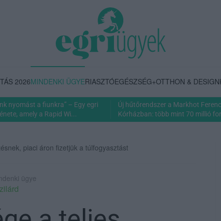
TÁS 2026
MINDENKI ÜGYE
RIASZTÓ
EGÉSZSÉG+
OTTHON & DESIGN
nk nyomást a fiunkra” – Egy egri
Új hűtőrendszer a Markhot Feren
énete, amely a Rapid Wi...
Kórházban: több mint 70 millió fori
snek, piaci áron fizetjük a túlfogyasztást
indenki ügye
zilárd
ge a teljes