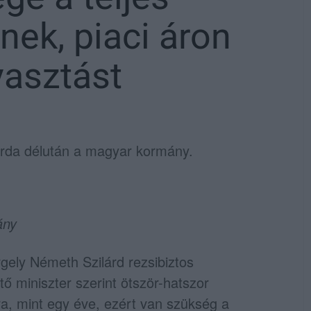
nek, piaci áron
yasztást
zerda délután a magyar kormány.
ány
gely Németh Szilárd rezsibiztos
ő miniszter szerint ötször-hatszor
ra, mint egy éve, ezért van szükség a