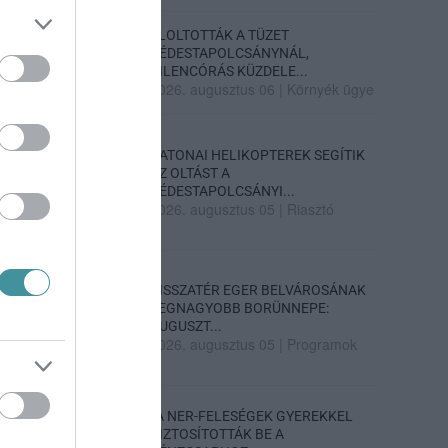
ELOLTOTTÁK A TÜZET
DÉDESTAPOLCSÁNYNÁL,
KILENCÓRÁS KÜZDELE...
2026. augusztus 06
|
Környék ügye
KATONAI HELIKOPTEREK SEGÍTIK
AZ OLTÁST A
DÉDESTAPOLCSÁNYI...
2026. augusztus 05
|
Riasztó
VISSZATÉR EGER BELVÁROSÁNAK
LEGNAGYOBB BORÜNNEPE:
AUGUSZT...
2026. augusztus 05
|
Programok
„A NER-FELESÉGEK GYEREKKEL
BIZTOSÍTOTTÁK BE A