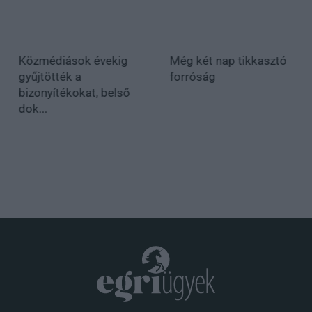
Közmédiások évekig
Még két nap tikkasztó
gyűjtötték a
forróság
bizonyítékokat, belső
dok...