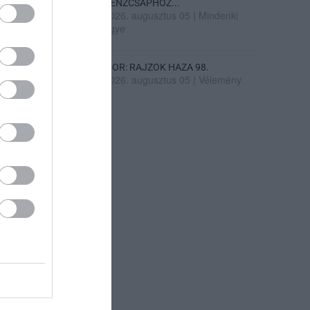
PÉNZCSAPHOZ...
2026. augusztus 05
|
Mindenki
ügye
SIOR: RAJZOK HAZA 98.
2026. augusztus 05
|
Vélemény