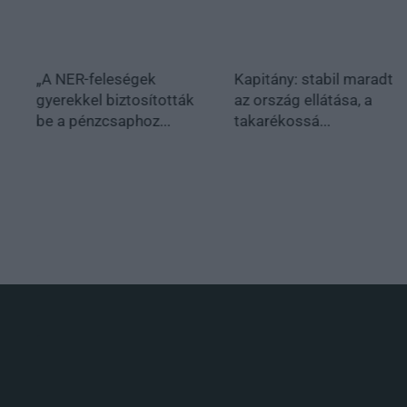
„A NER-feleségek
Kapitány: stabil maradt
gyerekkel biztosították
az ország ellátása, a
be a pénzcsaphoz...
takarékossá...
.