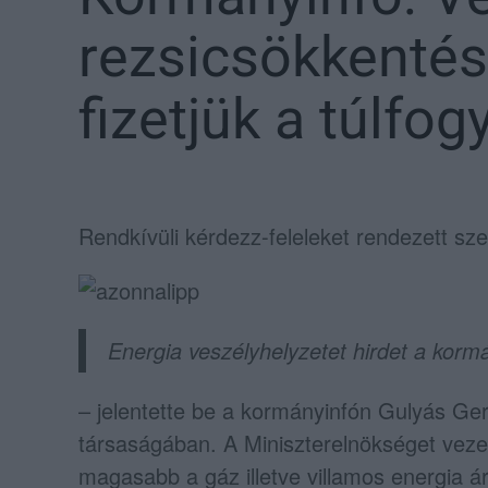
rezsicsökkentés
fizetjük a túlfog
Rendkívüli kérdezz-feleleket rendezett s
Energia veszélyhelyzetet hirdet a korm
– jelentette be a kormányinfón Gulyás Ger
társaságában. A Miniszterelnökséget vezet
magasabb a gáz illetve villamos energia á