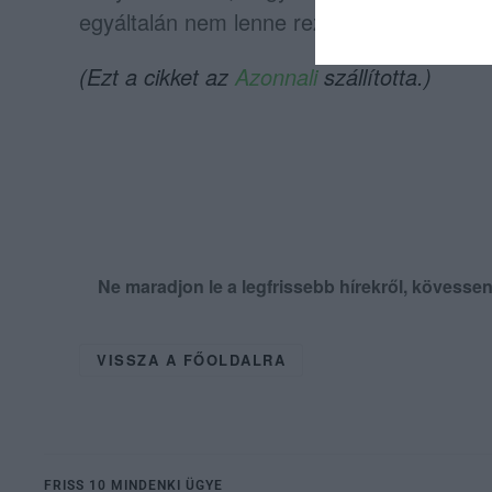
egyáltalán nem lenne rezsicsökkentés.
(Ezt a cikket az
Azonnali
szállította.)
Ne maradjon le a legfrissebb hírekről, kövess
VISSZA A FŐOLDALRA
FRISS 10 MINDENKI ÜGYE