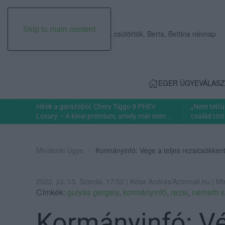
Skip to main content
2026. augusztus 06., csütörtök, Berta, Bettina névnap
EGER ÜGYE
VÁLASZ
Hírek a garázsból: Chery Tiggo 9 PHEV
„Nem tettü
Luxury – A kínai prémium, amely már nem...
család tört
Mindenki Ügye
Kormányinfó: Vége a teljes rezsicsökkenté
2022. júl. 13. Szerda, 17:52 | Kósa András/Azonnali.hu | M
Címkék:
gulyás gergely
,
kormányinfó
,
rezsi
,
németh s
Kormányinfó: Vé