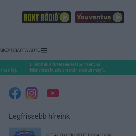
KIKÖTŐ
BARTA AUTÓ
c
Eloltották a tüzet Dédestapolcsánynál,
ntos fejl...
kilencórás küzdelem után sikerült megf...
Legfrissebb híreink
KÉT AUTÓ ÜTKÖZÖTT BOGÁCSON,