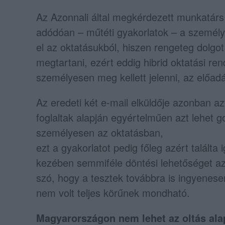
Az Azonnali által megkérdezett munkatárs 
adódóan – műtéti gyakorlatok – a személy
el az oktatásukból, hiszen rengeteg dolgo
megtartani, ezért eddig hibrid oktatási re
személyesen meg kellett jelenni, az előadá
Az eredeti két e-mail elküldője azonban az
foglaltak alapján egyértelműen azt lehet g
személyesen az oktatásban,
ezt a gyakorlatot pedig főleg azért talált
kezében semmiféle döntési lehetőséget az
szó, hogy a tesztek továbbra is ingyenesen
nem volt teljes körűnek mondható.
Magyarországon nem lehet az oltás alap