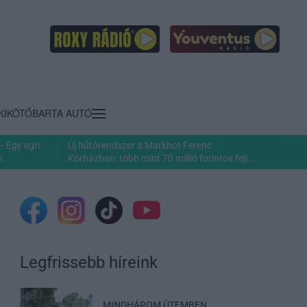
KIKÖTŐ
BARTA AUTÓ
– Egy egri
Új hűtőrendszer a Markhot Ferenc
...
Kórházban: több mint 70 millió forintos fejl...
Legfrissebb híreink
MINDHÁROM ÜTEMBEN