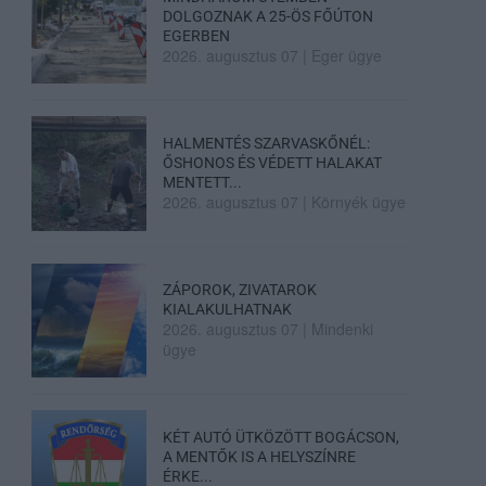
DOLGOZNAK A 25-ÖS FŐÚTON
EGERBEN
2026. augusztus 07
|
Eger ügye
HALMENTÉS SZARVASKŐNÉL:
ŐSHONOS ÉS VÉDETT HALAKAT
MENTETT...
2026. augusztus 07
|
Környék ügye
ZÁPOROK, ZIVATAROK
KIALAKULHATNAK
2026. augusztus 07
|
Mindenki
ügye
KÉT AUTÓ ÜTKÖZÖTT BOGÁCSON,
A MENTŐK IS A HELYSZÍNRE
ÉRKE...