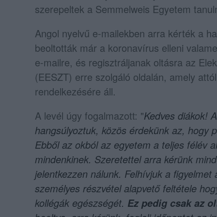
szerepeltek a Semmelweis Egyetem tanulm
Angol nyelvű e-mailekben arra kérték a ha
beoltották már a koronavírus elleni valame
e-mailre, és regisztráljanak oltásra az El
(EESZT) erre szolgáló oldalán, amely attól
rendelkezésére áll.
A levél úgy fogalmazott: "
Kedves diákok! A
hangsúlyoztuk, közös érdekünk az, hogy pá
Ebből az okból az egyetem a teljes félév al
mindenkinek. Szeretettel arra kérünk mind
jelentkezzen nálunk. Felhívjuk a figyelmet
személyes részvétel alapvető feltétele ho
kollégák egészségét.
Ez pedig csak az ol