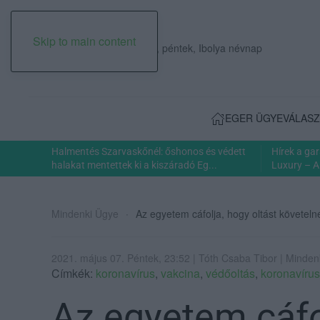
Skip to main content
2026. augusztus 07., péntek, Ibolya névnap
EGER ÜGYE
VÁLASZ
Halmentés Szarvaskőnél: őshonos és védett
Hírek a ga
halakat mentettek ki a kiszáradó Eg...
Luxury – A
Mindenki Ügye
Az egyetem cáfolja, hogy oltást követeln
2021. május 07. Péntek, 23:52 | Tóth Csaba Tibor | Minden
Címkék:
koronavírus
,
vakcina
,
védőoltás
,
koronavírus
Az egyetem cáfol