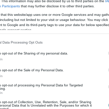
. This information may also be disclosed by us to third parties on the
IA
a vizsgákat és gyakorlatokat immár
Participants
that may further disclose it to other third parties.
séges biztonsági intézkedéseket követel
 that this website/app uses one or more Google services and may gath
including but not limited to your visit or usage behaviour. You may click 
 kell is biztosítani.
 to Google and its third-party tags to use your data for below specifi
ogle consent section.
l Data Processing Opt Outs
o opt-out of the Sharing of my personal data.
az egyetem sajtóosztályát, akik cáfolták az
In
int a vizsgák és gyakorlatok csak oltás után
o opt-out of the Sale of my Personal Data.
gyetemen.
In
to opt-out of processing my Personal Data for Targeted
dományi képzés elképzelhetetlen gyakorlati
ing.
In
lweis Egyetemen a hibrid tanév után a
 A Semmelweis Egyetem munkatársai,
o opt-out of Collection, Use, Retention, Sale, and/or Sharing
ersonal Data that Is Unrelated with the Purposes for which it
zinte már mindenki megkapta az oltást, vagy
lected.