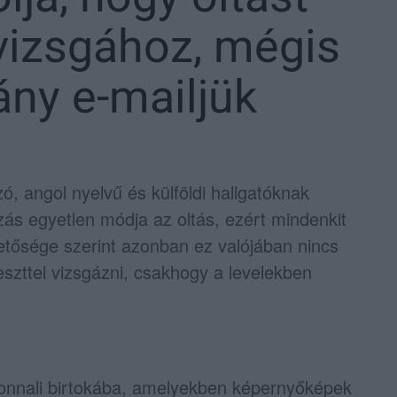
vizsgához, mégis
ány e-mailjük
 angol nyelvű és külföldi hallgatóknak
zás egyetlen módja az oltás, ezért mindenkit
tősége szerint azonban ez valójában nincs
eszttel vizsgázni, csakhogy a levelekben
zonnali birtokába, amelyekben képernyőképek