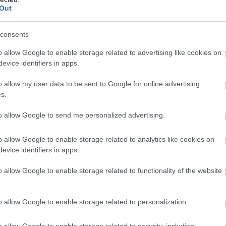
Out
egy hallgató nem veszi fel a védőoltást,
gy – a betegbiztonság miatt – 1 napon
consents
val vehet részt a vizsgán, melyet az
o allow Google to enable storage related to advertising like cookies on
mi polgárok számára.
”
evice identifiers in apps.
z eredeti leveleket ők küldték ki, igaz,
o allow my user data to be sent to Google for online advertising
s.
to allow Google to send me personalized advertising.
elül a portál megkérdezte az egyik neve
valóban küldhetett-e ki az intézmény ilyen
o allow Google to enable storage related to analytics like cookies on
evice identifiers in apps.
en fér ez össze a koronavírus elleni
m munkatársa úgy válaszolt, nem tudja
o allow Google to enable storage related to functionality of the website
 foglalt információk valóban tőlük
o allow Google to enable storage related to personalization.
o allow Google to enable storage related to security, including