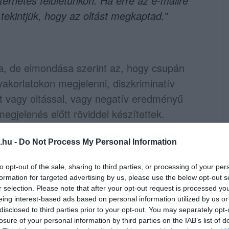
internetes felületünkön. Ha erre az e-mailre
tekintjük, hogy az oltást megkaptad.”
a, de elmondása szerint az, hogy csupán
gyakorlatokon megjelenni, diszkriminatív
et vagy oltással, vagy negatív eredményű
megjelenés előtt röviddel készítettek.
úgy mutatja be a helyzetet, mintha ez a
.hu -
Do Not Process My Personal Information
to opt-out of the sale, sharing to third parties, or processing of your per
l nyelven egy második levél is követte,
formation for targeted advertising by us, please use the below opt-out s
ő megköszöni a diákok előző e-mailre adott
r selection. Please note that after your opt-out request is processed y
tat mindenkit, és arra kér, regisztrációja
eing interest-based ads based on personal information utilized by us or
disclosed to third parties prior to your opt-out. You may separately opt-
emmel. Ezek után hozzáteszi:
losure of your personal information by third parties on the IAB’s list of