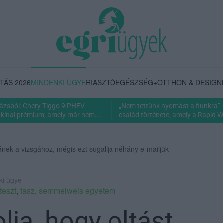
TÁS 2026
MINDENKI ÜGYE
RIASZTÓ
EGÉSZSÉG+
OTTHON & DESIGN
rázsból: Chery Tiggo 9 PHEV
„Nem tettünk nyomást a fiunkra” 
 kínai prémium, amely már nem...
család története, amely a Rapid Wi
ének a vizsgához, mégis ezt sugallja néhány e-mailjük
ki ügye
teszt
,
tasz
,
semmelweis egyetem
ja, hogy oltást