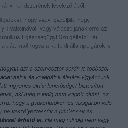
ányi rendszerének levelezőjéből.
llgatókat, hogy vagy igazolják, hogy
lyik vakcinával, vagy válaszoljanak erre az
ektronikus Egészségügyi Szolgáltatói Tér
 a dátumtól fogva a külföldi állampolgárok is
hogyan azt a szemeszter során is többször
cienseink és kollégáink életére vigyázzunk.
att ingyenes oltási lehetőséget biztosított
enkit, aki még mindig nem kapott oltást, az
 arra, hogy a gyakorlatokon és vizsgákon való
gy ne veszélyeztessük a páciensek és
Ha még mindig nem vagy
tással érhető el.