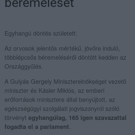
béremelését
Egyhangú döntés született.
Az orvosok jelentős mértékű, jövőre induló,
többlépcsős béremeléséről döntött kedden az
Országgyűlés.
A Gulyás Gergely Miniszterelnökséget vezető
miniszter és Kásler Miklós, az emberi
erőforrások minisztere által benyújtott, az
egészségügyi szolgálati jogviszonyról szóló
törvényt
egyhangúlag, 165 igen szavazattal
fogadta el a parlament
.