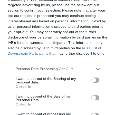
targeted advertising by us, please use the below opt-out
A napokban a szakmai szervezetek is jelezték,
section to confirm your selection. Please note that after your
opt-out request is processed you may continue seeing
hogy az ápolóknak és nővéreknek az
interest-based ads based on personal information utilized by
orvosokéhoz hasonló bérrendezést
us or personal information disclosed to third parties prior to
szeretnének. Mint a hang.hu írja, az Emberi
your opt-out. You may separately opt-out of the further
disclosure of your personal information by third parties on the
Erőforrások Minisztériuma erre egyébként
IAB’s list of downstream participants. This information may
azzal reagált, hogy a kormány a szakdolgozók
also be disclosed by us to third parties on the
IAB’s List of
Downstream Participants
that may further disclose it to other
béremelésével kezdte az egészségügyi bérek
third parties.
rendezését. A 2018-ban indított béremelési
Please note that this website/app uses one or more Google
Personal Data Processing Opt Outs
programnak köszönhetően négy lépcsőben,
services and may gather and store information including but
összességében 72 százalékkal emelkedik
not limited to your visit or usage behaviour. You may click to
I want to opt-out of the Sharing of my
personal data.
grant or deny consent to Google and its third-party tags to
2022-ig az egészségügyi szakdolgozók
Opted In
use your data for below specified purposes in below Google
fizetése.
consent section.
I want to opt-out of the Sale of my
Personal Data.
Opted In
Egy évig terjedő szabadságvesztéssel
I want to opt-out of processing my