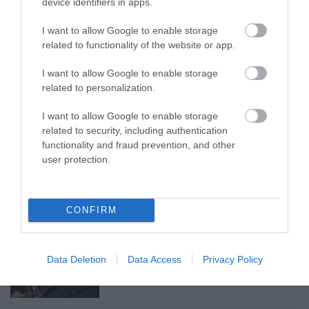
device identifiers in apps.
A GYAKORNOKI MUNKA: LEHETŐSÉGEK ÉS
I want to allow Google to enable storage
KIHÍVÁSOK A KARRIER KE...
2026. augusztus 09
|
Promóció
related to functionality of the website or app.
I want to allow Google to enable storage
related to personalization.
I want to allow Google to enable storage
related to security, including authentication
35 PERCES TANÓRÁK ÉS KEVESEBB HÁZI
FELADAT JÖHET AZ ALSÓ ...
functionality and fraud prevention, and other
2026. augusztus 08
|
Mindenki ügye
user protection.
CONFIRM
BAKA ANDRÁST JELÖLI KÖZTÁRSASÁGI
ELNÖKNEK A TISZA
Data Deletion
Data Access
Privacy Policy
2026. augusztus 08
|
Mindenki ügye