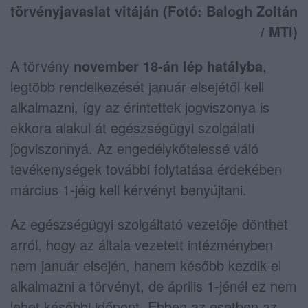
törvényjavaslat vitáján (Fotó: Balogh Zoltán
/ MTI)
A törvény
november 18-án lép hatályba
,
legtöbb rendelkezését január elsejétől kell
alkalmazni, így az érintettek jogviszonya is
ekkora alakul át egészségügyi szolgálati
jogviszonnyá. Az engedélykötelessé váló
tevékenységek további folytatása érdekében
március 1-jéig kell kérvényt benyújtani.
Az egészségügyi szolgáltató vezetője dönthet
arról, hogy az általa vezetett intézményben
nem január elsején, hanem később kezdik el
alkalmazni a törvényt, de április 1-jénél ez nem
lehet későbbi időpont. Ebben az esetben az