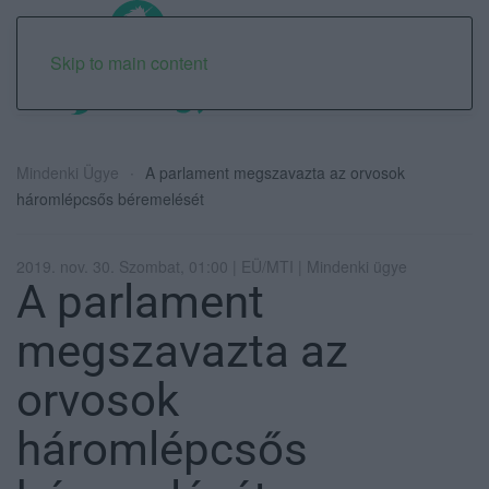
Skip to main content
Mindenki Ügye
A parlament megszavazta az orvosok
háromlépcsős béremelését
2019. nov. 30. Szombat, 01:00 | EÜ/MTI | Mindenki ügye
A parlament
megszavazta az
orvosok
háromlépcsős