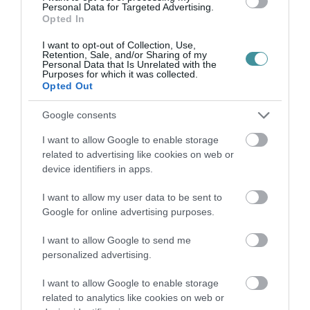
büntethetik majd azt, aki hálapénzt ad
Personal Data for Targeted Advertising.
Opted In
I want to opt-out of Collection, Use,
Retention, Sale, and/or Sharing of my
Personal Data that Is Unrelated with the
Purposes for which it was collected.
Opted Out
Ne maradjon le a legfrissebb hírekről, kövessen
bennünket az EGRI ÜGYEK Google Hírek oldalán!
Google consents
I want to allow Google to enable storage
VISSZA A FŐOLDALRA
related to advertising like cookies on web or
device identifiers in apps.
I want to allow my user data to be sent to
Google for online advertising purposes.
I want to allow Google to send me
personalized advertising.
Legfrissebb híreink
I want to allow Google to enable storage
related to analytics like cookies on web or