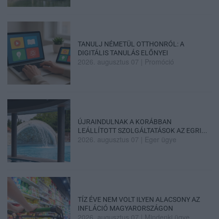
TANULJ NÉMETÜL OTTHONRÓL: A
DIGITÁLIS TANULÁS ELŐNYEI
2026. augusztus 07
|
Promóció
ÚJRAINDULNAK A KORÁBBAN
LEÁLLÍTOTT SZOLGÁLTATÁSOK AZ EGRI...
2026. augusztus 07
|
Eger ügye
TÍZ ÉVE NEM VOLT ILYEN ALACSONY AZ
INFLÁCIÓ MAGYARORSZÁGON
2026. augusztus 07
|
Mindenki ügye