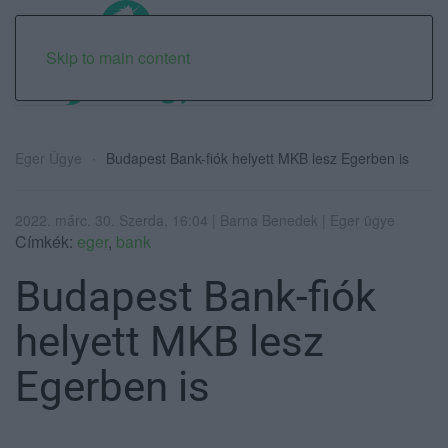
Skip to main content
Eger Ügye
Budapest Bank-fiók helyett MKB lesz Egerben is
2022. márc. 30. Szerda, 16:04 | Barna Benedek | Eger ügye
Címkék:
eger
,
bank
Budapest Bank-fiók
helyett MKB lesz
Egerben is