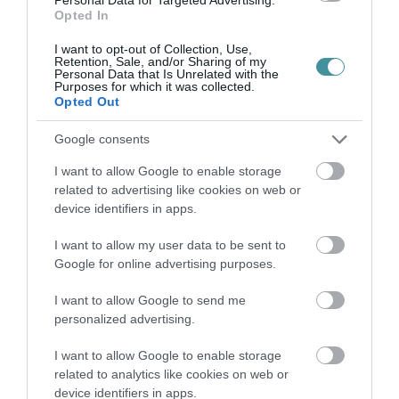
utalások, és rövidebb időszakon keresztül
Opted In
az ATM-ből sem lehet majd készpénzt
I want to opt-out of Collection, Use,
Retention, Sale, and/or Sharing of my
felvenni.
Arra is figyelmeztettek, hogy április
Personal Data that Is Unrelated with the
Purposes for which it was collected.
2-án és 3-án egyebek között a hitelkártya-
Opted Out
használatban rövidebb kieséseket
Google consents
tapasztalhatnak az ügyfelek.
I want to allow Google to enable storage
related to advertising like cookies on web or
Április 4-én a bankfiókok zárva lesznek
,
device identifiers in apps.
azonban elektronikus csatornák és a telefonos
I want to allow my user data to be sent to
ügyfélszolgálat várhatóan elérhető lesz, a
Google for online advertising purposes.
pénzforgalom és a kártyahasználat is a
megszokott módon újra működik majd.
I want to allow Google to send me
personalized advertising.
(Indexkép forrása: MKB / Facebook)
I want to allow Google to enable storage
related to analytics like cookies on web or
device identifiers in apps.