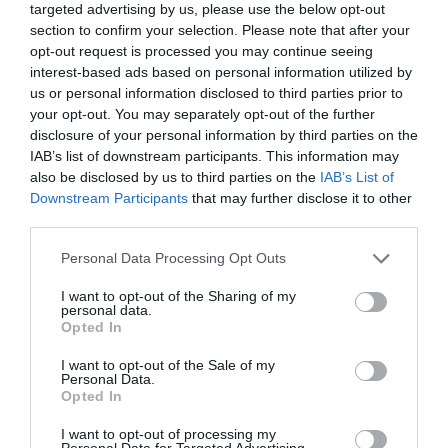
napokban
.
targeted advertising by us, please use the below opt-out
section to confirm your selection. Please note that after your
opt-out request is processed you may continue seeing
Azért, hogy az informatikai műveleteket
interest-based ads based on personal information utilized by
gördülékenyen tudják végrehajtani, az
us or personal information disclosed to third parties prior to
your opt-out. You may separately opt-out of the further
egyesült MKB Bank április 2. és 4. között
disclosure of your personal information by third parties on the
bankszünnapot tart. Az átállás miatt már
IAB’s list of downstream participants. This information may
also be disclosed by us to third parties on the
IAB’s List of
március 31-én és április 1-jén rövidebb
Downstream Participants
that may further disclose it to other
szolgáltatáskiesésekkel számolhat
third parties.
mindenki, a fiókok délig tartanak nyitva.
Please note that this website/app uses one or more Google
Personal Data Processing Opt Outs
services and may gather and store information including but
– közölte Kiss Alexandra Ivette.
not limited to your visit or usage behaviour. You may click to
I want to opt-out of the Sharing of my
personal data.
grant or deny consent to Google and its third-party tags to
Opted In
use your data for below specified purposes in below Google
A Budapest Bank és az MKB elektronikus
consent section.
I want to opt-out of the Sale of my
csatornái közül
rövidebb időszakokra leáll az
Personal Data.
Opted In
internetbank, a mobilapplikáció, nem
indulnak el és nem érnek célba az azonnali
I want to opt-out of processing my
Personal Data for Targeted Advertising.