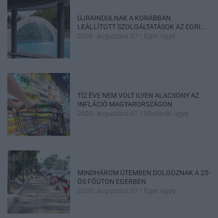
ÚJRAINDULNAK A KORÁBBAN
LEÁLLÍTOTT SZOLGÁLTATÁSOK AZ EGRI...
2026. augusztus 07
|
Eger ügye
TÍZ ÉVE NEM VOLT ILYEN ALACSONY AZ
INFLÁCIÓ MAGYARORSZÁGON
2026. augusztus 07
|
Mindenki ügye
MINDHÁROM ÜTEMBEN DOLGOZNAK A 25-
ÖS FŐÚTON EGERBEN
2026. augusztus 07
|
Eger ügye