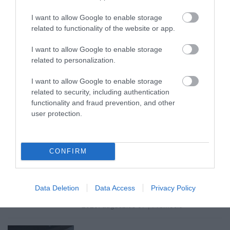
I want to allow Google to enable storage
Ne maradjon le a legfrissebb hírekről, kövessen
related to functionality of the website or app.
bennünket az EGRI ÜGYEK Google Hírek oldalán!
I want to allow Google to enable storage
related to personalization.
VISSZA A FŐOLDALRA
I want to allow Google to enable storage
related to security, including authentication
functionality and fraud prevention, and other
user protection.
CONFIRM
Legfrissebb híreink
TANULJ NÉMETÜL OTTHONRÓL: A
Data Deletion
Data Access
Privacy Policy
DIGITÁLIS TANULÁS ELŐNYEI
2026. augusztus 07
|
Promóció