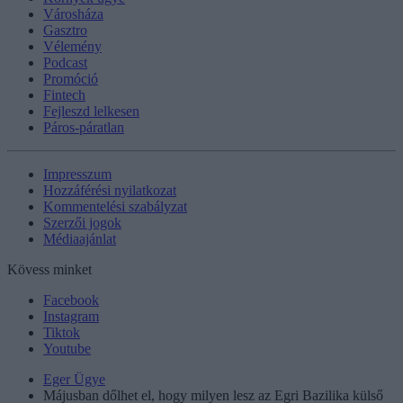
Városháza
Gasztro
Vélemény
Podcast
Promóció
Fintech
Fejleszd lelkesen
Páros-páratlan
Impresszum
Hozzáférési nyilatkozat
Kommentelési szabályzat
Szerzői jogok
Médiaajánlat
Kövess minket
Facebook
Instagram
Tiktok
Youtube
Eger Ügye
Májusban dőlhet el, hogy milyen lesz az Egri Bazilika külső