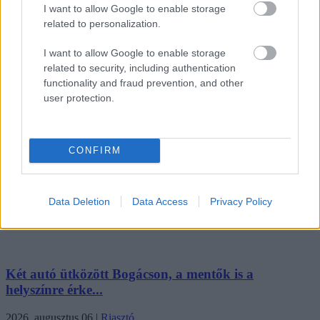
I want to allow Google to enable storage
Nézzegessen további képeket a felújításról:
related to personalization.
#GALLERY_87#
I want to allow Google to enable storage
related to security, including authentication
functionality and fraud prevention, and other
Ne maradjon le a legfrissebb hírekről, kövessen bennünket az
user protection.
EGRI ÜGYEK Google Hírek oldalán!
Vissza a főoldalra
CONFIRM
Data Deletion
Data Access
Privacy Policy
Legfrissebb híreink
Két autó ütközött Bogácson, a mentők is a
helyszínre érke...
2026. augusztus 06
|
Riasztó