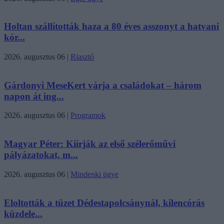
Holtan szállították haza a 80 éves asszonyt a hatvani
kór...
2026. augusztus 06
|
Riasztó
Gárdonyi MeseKert várja a családokat – három
napon át ing...
2026. augusztus 06
|
Programok
Magyar Péter: Kiírják az első szélerőművi
pályázatokat, m...
2026. augusztus 06
|
Mindenki ügye
Eloltották a tüzet Dédestapolcsánynál, kilencórás
küzdele...