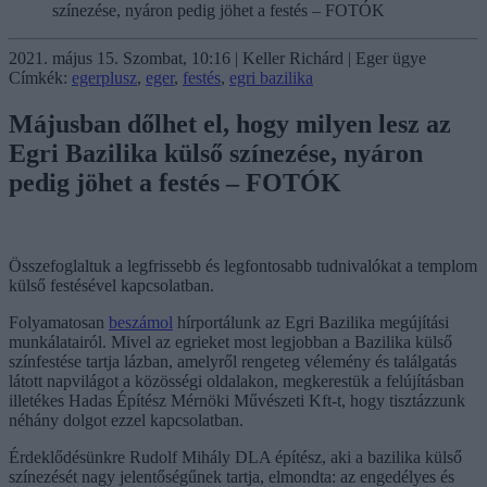
színezése, nyáron pedig jöhet a festés – FOTÓK
2021. május 15. Szombat, 10:16 | Keller Richárd | Eger ügye
Címkék:
egerplusz
,
eger
,
festés
,
egri bazilika
Májusban dőlhet el, hogy milyen lesz az
Egri Bazilika külső színezése, nyáron
pedig jöhet a festés – FOTÓK
Összefoglaltuk a legfrissebb és legfontosabb tudnivalókat a templom
külső festésével kapcsolatban.
Folyamatosan
beszámol
hírportálunk az Egri Bazilika megújítási
munkálatairól. Mivel az egrieket most legjobban a Bazilika külső
színfestése tartja lázban, amelyről rengeteg vélemény és találgatás
látott napvilágot a közösségi oldalakon, megkerestük a felújításban
illetékes Hadas Építész Mérnöki Művészeti Kft-t, hogy tisztázzunk
néhány dolgot ezzel kapcsolatban.
Érdeklődésünkre Rudolf Mihály DLA építész, aki a bazilika külső
színezését nagy jelentőségűnek tartja, elmondta: az engedélyes és