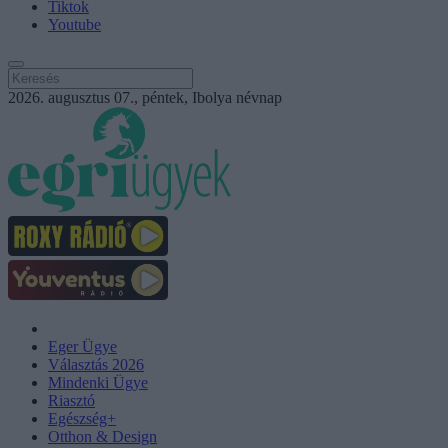
Tiktok
Youtube
2026. augusztus 07., péntek, Ibolya névnap
Eger Ügye
Választás 2026
Mindenki Ügye
Riasztó
Egészség+
Otthon & Design