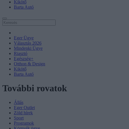
Kikötő
Barta Autó
Eger Ügye
Választás 2026
Mindenki Ügye
Riasztó
Egészség+
Otthon & Design
Kikötő
Barta Autó
További rovatok
Állás
Eger Outlet
Zöld hírek
Sport
Programok
Környék ügye