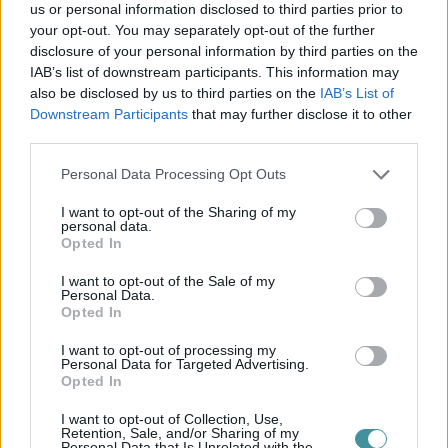
us or personal information disclosed to third parties prior to
your opt-out. You may separately opt-out of the further
Összehasonlításként színeket néztek az egri főtér épületeit vizsgálva,
disclosure of your personal information by third parties on the
majd a Lyceum, illetve az Érseki Palota és Látogatóközpont
épületeit is figyelembe véve. A színjavaslataikat egyeztették a
IAB’s list of downstream participants. This information may
műemléki hatósággal is.
also be disclosed by us to third parties on the
IAB’s List of
Downstream Participants
that may further disclose it to other
Még május folyamán további színminták és
third parties.
egyeztetések lesznek, és mai állás szerint úgy
gondolom, hogy a konkrét munkát július, augusztus,
Please note that this website/app uses one or more Google
Personal Data Processing Opt Outs
szeptember hónapokban fogjuk elvégeztetni.
services and may gather and store information including but
– fogalmazott Rudolf Mihály.
not limited to your visit or usage behaviour. You may click to
I want to opt-out of the Sharing of my
personal data.
grant or deny consent to Google and its third-party tags to
Opted In
Arról is beszélt: a festés nagyon fontos, de a technológiai sorrend
use your data for below specified purposes in below Google
sem érdektelen. Jelentős számban dolgoznak kőrestaurátorok az
consent section.
épületen, fémrestaurátorok kisebb-nagyobb szoborapplikációkat
I want to opt-out of the Sale of my
Personal Data.
végeznek, feliratokat aranyoznak. E vállalkozók munkáját kiegészíti
Opted In
az állványozó, aki a nagy felületek festése után mihamarabb
leállványoz annak érdekében, hogy a csapóeső ne rondítsa a kész,
I want to opt-out of processing my
festett falakat.
Personal Data for Targeted Advertising.
Opted In
I want to opt-out of Collection, Use,
Reményeik szerint októberre a Lyceum felőli oldal leállványzása,
Retention, Sale, and/or Sharing of my
míg az ellenoldal a tornyokkal és szentéllyel felállványzásra kerül és
Personal Data that Is Unrelated with the