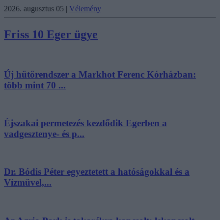
2026. augusztus 05
|
Vélemény
Friss 10 Eger ügye
Új hűtőrendszer a Markhot Ferenc Kórházban:
több mint 70 ...
Éjszakai permetezés kezdődik Egerben a
vadgesztenye- és p...
Dr. Bódis Péter egyeztetett a hatóságokkal és a
Vízművel,...