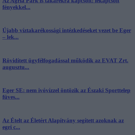
Az Agria Park is takarékra kapcsolt: lekapcsolt
fényekkel...
Újabb víztakarékossági intézkedéseket vezet be Eger
– lek...
Rövidített ügyfélfogadással működik az EVAT Zrt.
augusztu...
Eger SE: nem ivóvízzel öntözik az Északi Sporttelep
füves...
Az Ételt az Életért Alapítvány segített azoknak az
egri c...