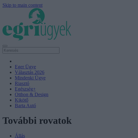
Skip to main content
Eger Ügye
Választás 2026
Mindenki Ügye
Riasztó
Egészség+
Otthon & Design
Kikötő
Barta Autó
További rovatok
Állás