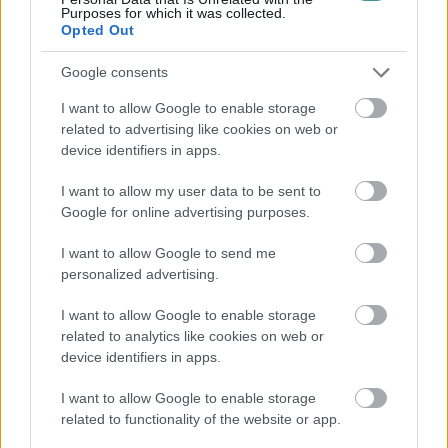
ott folyik tovább a sok-sok munkanem és másfél év múlva talán az
Purposes for which it was collected.
ottani festés és leállványzás.
Opted Out
Elmondta: a különböző külső nyílászárók sötétbarna színe azért nem
Google consents
világosabb, mert így a pigmentek megvédik a tölgyfát. A kibontott
kétrétegű tölgy ablakok külső rétegei ugyanis 180 évesek voltak, a
I want to allow Google to enable storage
belsők 120 évesek. Ez azzal kapcsolatban hangzott el, hogy egyik
related to advertising like cookies on web or
kritikusuk szerint a nyílászáróknak sokkal világosabbnak kellett
device identifiers in apps.
volna lenniük.
Visszatérve még a bazilika falszínezésére, Berecz Mátyás
I want to allow my user data to be sent to
muzeológus, történész szintén érdekes információval szolgált ezzel
Google for online advertising purposes.
kapcsolatban az Egerben láttam-hallottam csoportban. Mint írta: "a
most “barokk sárga”-ként ismert falszín csak a barokk kor után
I want to allow Google to send me
terjedt el. A barokk épületek zöme egyszerű mészfehér volt, mert
personalized advertising.
akkor az volt az olcsón és nagy tömegben gyártható festék. A
“barokk sárga” csak a 19. században terjed el, az akkor felfutóban
levő vaskohászat miatt, ugyanis a vasoxid adta a festék alapanyagát.
I want to allow Google to enable storage
A mostani műemlékvédelem az eredeti színhez szeretne visszatérni.
related to analytics like cookies on web or
Ezért kapják a most felújított épületek a fehér, vagy tört fehér
device identifiers in apps.
alapszínt."
I want to allow Google to enable storage
related to functionality of the website or app.