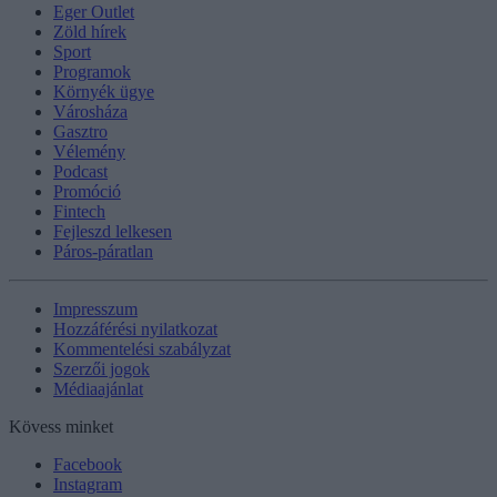
Eger Outlet
Zöld hírek
Sport
Programok
Környék ügye
Városháza
Gasztro
Vélemény
Podcast
Promóció
Fintech
Fejleszd lelkesen
Páros-páratlan
Impresszum
Hozzáférési nyilatkozat
Kommentelési szabályzat
Szerzői jogok
Médiaajánlat
Kövess minket
Facebook
Instagram