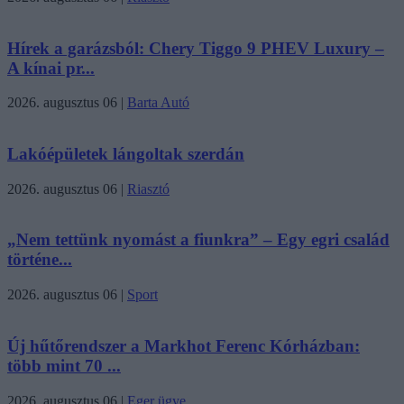
Hírek a garázsból: Chery Tiggo 9 PHEV Luxury –
A kínai pr...
2026. augusztus 06
|
Barta Autó
Lakóépületek lángoltak szerdán
2026. augusztus 06
|
Riasztó
„Nem tettünk nyomást a fiunkra” – Egy egri család
történe...
2026. augusztus 06
|
Sport
Új hűtőrendszer a Markhot Ferenc Kórházban:
több mint 70 ...
2026. augusztus 06
|
Eger ügye