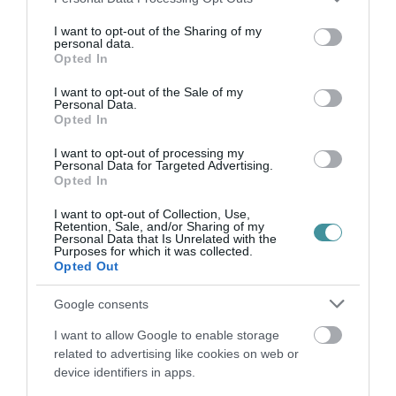
services and may gather and store information including but
egyértelműen a koronavírus-járvány miatt
not limited to your visit or usage behaviour. You may click to
I want to opt-out of the Sharing of my
történt, elég erről nyilatkoznia a megfelelő
personal data.
grant or deny consent to Google and its third-party tags to
Opted In
rubrika beikszelésével.
use your data for below specified purposes in below Google
consent section.
I want to opt-out of the Sale of my
Personal Data.
Opted In
I want to opt-out of processing my
Természetesen ezt a támogatást sem veheti
Personal Data for Targeted Advertising.
Opted In
minden munkaadó igénybe, hiszen mint
bármilyen más, európai uniós forrásból
I want to opt-out of Collection, Use,
Retention, Sale, and/or Sharing of my
finanszírozott pályázat esetén, bizonyos
Personal Data that Is Unrelated with the
Purposes for which it was collected.
ágazatok ki vannak zárva. Ugyanígy nem
Opted Out
igényelhetik a támogatást a „nehéz helyzetben
Google consents
lévő” vállalkozások (melynek egzakt
I want to allow Google to enable storage
definícióját jogszabály határozza meg), a
related to advertising like cookies on web or
frissen alakult cégek, a korábban bírsággal
device identifiers in apps.