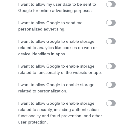
sújtott, vagy köztartozással rendelkező
I want to allow my user data to be sent to
vállalkozások, stb. Azok a cégek sem
Google for online advertising purposes.
nyújthatnak be kérelmet, melyek már
I want to allow Google to send me
valamilyen más, állami támogatást kaptak a
personalized advertising.
munkavállalók foglalkoztatásához, ilyen lehet a
I want to allow Google to enable storage
foglalkoztatás-bővítő bértámogatás, a
related to analytics like cookies on web or
munkahelyteremtés, a vagy a
device identifiers in apps.
munkahelymegőrzés támogatása. Ez teljesen
I want to allow Google to enable storage
logikus döntés, hiszen a szóban forgó
related to functionality of the website or app.
esetekben a dolgozókra a munkaadó amúgy is
I want to allow Google to enable storage
foglalkoztatási kötelezettséget vállal. A
related to personalization.
csökkentett munkaidős foglalkoztatás
I want to allow Google to enable storage
támogatása maximum három hónapra
related to security, including authentication
functionality and fraud prevention, and other
kérhető, melynek során a dolgozók
user protection.
munkaviszonya rendes felmondással nem