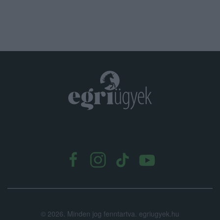
.
©
2026.
Minden jog fenntartva. egriugyek.hu