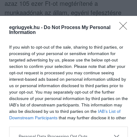
azaz 105 ezer Ft-ot megtérítené a
munkaadónak az állam, egyéni fejlesztésre
pedig nem lenne szükség.
egriugyek.hu -
Do Not Process My Personal
Information
If you wish to opt-out of the sale, sharing to third parties, or
A figyelembe vehető bérnek van felső korlátja,
processing of your personal or sensitive information for
mely a minimálbér kétszerese. A támogatás
targeted advertising by us, please use the below opt-out
section to confirm your selection. Please note that after your
nem alanyi jogon jár, hanem a munkaadónak
opt-out request is processed you may continue seeing
és a munkavállalónak az illetékes
interest-based ads based on personal information utilized by
us or personal information disclosed to third parties prior to
Kormányhivatalhoz kell együttesen kérelmet
your opt-out. You may separately opt-out of the further
benyújtania, mégpedig elektronikus úton. A
disclosure of your personal information by third parties on the
IAB’s list of downstream participants. This information may
Kérelem nyomtatvány kitöltése viszonylag
also be disclosed by us to third parties on the
IAB’s List of
egyszerű: az eredeti szabályozással
Downstream Participants
that may further disclose it to other
ellentétben a munkaadónak nem kell igazolnia
third parties.
azt, hogy a munkaidő csökkentése
Please note that this website/app uses one or more Google
Personal Data Processing Opt Outs