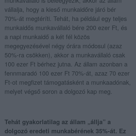
munkavállaló is beleegyezik, akkor az állam
vállalja, hogy a kieső munkaidőre járó bér
70%-át megtéríti. Tehát, ha például egy teljes
munkaidős munkavállaló bére 200 ezer Ft, és
a napi munkaidő a két fél közös
megegyezésével négy órára módosul (azaz
50%-ra csökken), akkor a munkavállaló csak
100 ezer Ft bérhez jutna. Az állam azonban a
fennmaradó 100 ezer Ft 70%-át, azaz 70 ezer
Ft-ot megfizet támogatásként a munkaadónak,
melyet végső soron a dolgozó kap meg.
Tehát gyakorlatilag az állam „állja” a
dolgozó eredeti munkabérének 35%-át. Ez