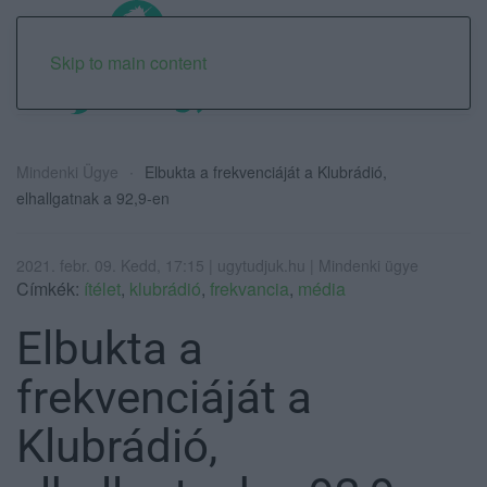
Skip to main content
Mindenki Ügye
Elbukta a frekvenciáját a Klubrádió,
elhallgatnak a 92,9-en
2021. febr. 09. Kedd, 17:15 | ugytudjuk.hu | Mindenki ügye
Címkék:
ítélet
,
klubrádió
,
frekvancia
,
média
Elbukta a
frekvenciáját a
Klubrádió,