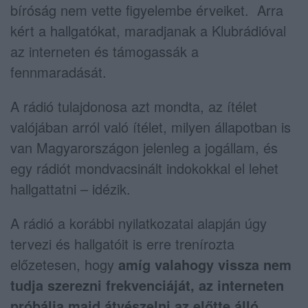
bíróság nem vette figyelembe érveiket. Arra
kért a hallgatókat, maradjanak a Klubrádióval
az interneten és támogassák a
fennmaradását.
A rádió tulajdonosa azt mondta, az ítélet
valójában arról való ítélet, milyen állapotban is
van Magyarországon jelenleg a jogállam, és
egy rádiót mondvacsinált indokokkal el lehet
hallgattatni – idézik.
A rádió a korábbi nyilatkozatai alapján úgy
tervezi és hallgatóit is erre trenírozta
előzetesen, hogy
amíg valahogy vissza nem
tudja szerezni frekvenciáját, az interneten
próbálja majd átvészelni az előtte álló