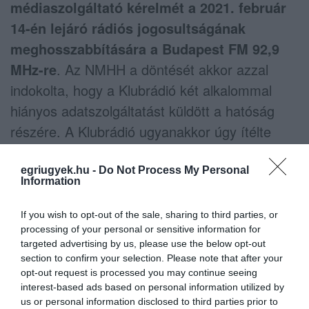
médiaszolgáltató kérelmét a 2021. február
14-én lejáró rádiós jogosultságának
meghosszabbítására a Budapest FM 92,9
MHz-re
. Az NMHH a döntését akkor azzal
indokolta, hogy a Klubrádió két alkalommal
hiányos adatszolgáltatást küldött a hatóság
részére. A Klubrádió ugyanakkor úgy ítélte
meg, hogy két olyan apróbb adminisztratív
hibáról van szó, ami nem indokolja egy rádió
egriugyek.hu -
Do Not Process My Personal
Information
elhallgattatását – emlékeztet a cikk.
If you wish to opt-out of the sale, sharing to third parties, or
A magyar nyilvánosság megint veszteséget
processing of your personal or sensitive information for
targeted advertising by us, please use the below opt-out
szenved azzal, hogy a hatalom elhallgattat
section to confirm your selection. Please note that after your
egy neki nem tetsző közéleti médiumot. Bár
opt-out request is processed you may continue seeing
interest-based ads based on personal information utilized by
a rádió e
us or personal information disclosed to third parties prior to