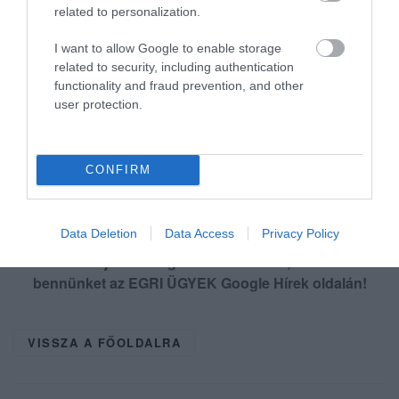
jogszabályok erre nem adnak számára
related to personalization.
felhatalmazást, kizárólag a Médiatanács
I want to allow Google to enable storage
engedélyezheti a rádió ideiglenes sugárzását –
related to security, including authentication
functionality and fraud prevention, and other
írja a TASZ.
user protection.
(
Via
ugytudjuk.hu)
CONFIRM
Data Deletion
Data Access
Privacy Policy
Ne maradjon le a legfrissebb hírekről, kövessen
bennünket az EGRI ÜGYEK Google Hírek oldalán!
VISSZA A FŐOLDALRA