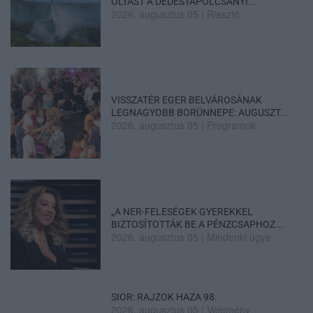
OLTÁST A DÉDESTAPOLCSÁNYI...
2026. augusztus 05
|
Riasztó
VISSZATÉR EGER BELVÁROSÁNAK
LEGNAGYOBB BORÜNNEPE: AUGUSZT...
2026. augusztus 05
|
Programok
„A NER-FELESÉGEK GYEREKKEL
BIZTOSÍTOTTÁK BE A PÉNZCSAPHOZ...
2026. augusztus 05
|
Mindenki ügye
SIOR: RAJZOK HAZA 98.
2026. augusztus 05
|
Vélemény