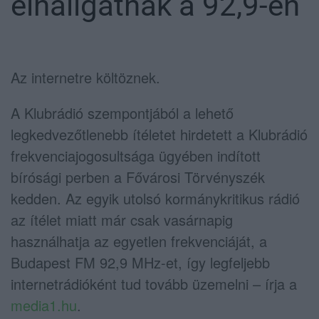
elhallgatnak a 92,9-en
Az internetre költöznek.
A Klubrádió szempontjából a lehető
legkedvezőtlenebb ítéletet hirdetett a Klubrádió
frekvenciajogosultsága ügyében indított
bírósági perben a Fővárosi Törvényszék
kedden. Az egyik utolsó kormánykritikus rádió
az ítélet miatt már csak vasárnapig
használhatja az egyetlen frekvenciáját, a
Budapest FM 92,9 MHz-et, így legfeljebb
internetrádióként tud tovább üzemelni – írja a
media1.hu
.