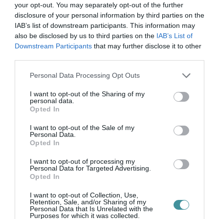
frekvencián elhallgat, a jogvita ezzel nem ér
your opt-out. You may separately opt-out of the further
disclosure of your personal information by third parties on the
véget
IAB’s list of downstream participants. This information may
also be disclosed by us to third parties on the
IAB’s List of
– mondta Kaputa Júlia, a TASZ Politikai
Downstream Participants
that may further disclose it to other
third parties.
Szabadságjogi Projektjének jogi munkatársa. A
Klubrádiót az ügyben dr. Váci Tímea, a TASZ
Please note that this website/app uses one or more Google
Personal Data Processing Opt Outs
services and may gather and store information including but
ügyvédje képviselte – kommentálja az ügyet a
not limited to your visit or usage behaviour. You may click to
I want to opt-out of the Sharing of my
personal data.
TASZ közleménye.
grant or deny consent to Google and its third-party tags to
Opted In
use your data for below specified purposes in below Google
consent section.
A fenti döntést a Klubrádió jogi úton támadta
I want to opt-out of the Sale of my
Personal Data.
meg a TASZ segítségével, azt kérve, hogy a
Opted In
bíróság kötelezze a Médiatanácsot új eljárás
I want to opt-out of processing my
Personal Data for Targeted Advertising.
lefolytatására. Az erre vonatkozó keresetet
Opted In
február 9-én a Fővárosi Törvényszék
I want to opt-out of Collection, Use,
elutasította. A bíróság a döntést meglepően
Retention, Sale, and/or Sharing of my
Personal Data that Is Unrelated with the
röviden indokolta, nem foglalkozott azzal, hogy
Purposes for which it was collected.