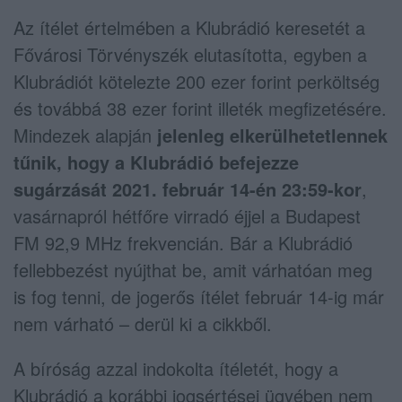
Az ítélet értelmében a Klubrádió keresetét a
Fővárosi Törvényszék elutasította, egyben a
Klubrádiót kötelezte 200 ezer forint perköltség
és továbbá 38 ezer forint illeték megfizetésére.
Mindezek alapján
jelenleg elkerülhetetlennek
tűnik, hogy a Klubrádió befejezze
sugárzását 2021. február 14-én 23:59-kor
,
vasárnapról hétfőre virradó éjjel a Budapest
FM 92,9 MHz frekvencián. Bár a Klubrádió
fellebbezést nyújthat be, amit várhatóan meg
is fog tenni, de jogerős ítélet február 14-ig már
nem várható – derül ki a cikkből.
A bíróság azzal indokolta ítéletét, hogy a
Klubrádió a korábbi jogsértései ügyében nem