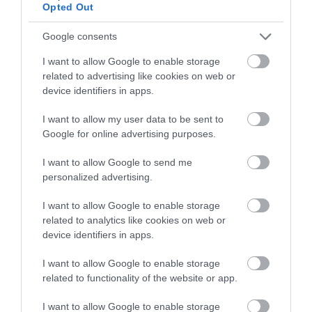
Opted Out
más rádiók esetében a hatóság ellentétes
döntést hozott, és azzal sem, hogy a Klubrádió
Google consents
adminisztratív mulasztása csekély súlyú volt,
I want to allow Google to enable storage
amire nem hivatkozhatott volna a Médiatanács
related to advertising like cookies on web or
device identifiers in apps.
„ismételt jogsértésként".
I want to allow my user data to be sent to
Ha a bíróság megsemmisítette volna a
Google for online advertising purposes.
Médiatanács döntését, az sem lett volna elég
I want to allow Google to send me
önmagában ahhoz, hogy a Klubrádió február
personalized advertising.
14. után is zavartalanul sugározhasson
I want to allow Google to enable storage
Budapesten. Ezért a rádió azt is kérte a
related to analytics like cookies on web or
device identifiers in apps.
bíróságtól, hogy ideiglenesen tegye lehetővé a
sugárzást addig, amíg le nem zárulnak a
I want to allow Google to enable storage
folyamatban lévő eljárások. Ezt a bíróság arra
related to functionality of the website or app.
hivatkozva utasította el, hogy a hazai
I want to allow Google to enable storage