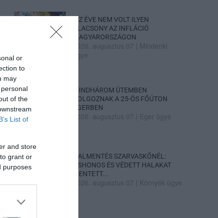
TÍZ ÉVE NEM VOLT ILYEN
ALACSONY AZ INFLÁCIÓ
MAGYARORSZÁGON
2026. augusztus 07
|
Mindenki
ügye
sonal or
ection to
ou may
 personal
MINDHÁROM ÜTEMBEN
out of the
DOLGOZNAK A 25-ÖS FŐÚTON
EGERBEN
 downstream
2026. augusztus 07
|
Eger ügye
B’s List of
er and store
HALMENTÉS SZARVASKŐNÉL:
to grant or
ŐSHONOS ÉS VÉDETT HALAKAT
ed purposes
MENTETT...
2026. augusztus 07
|
Környék ügye