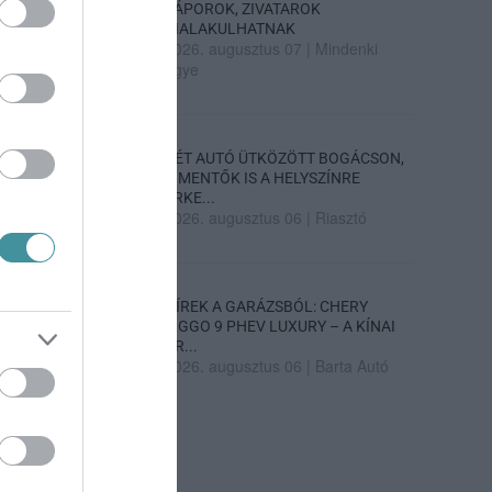
ZÁPOROK, ZIVATAROK
KIALAKULHATNAK
2026. augusztus 07
|
Mindenki
ügye
KÉT AUTÓ ÜTKÖZÖTT BOGÁCSON,
A MENTŐK IS A HELYSZÍNRE
ÉRKE...
2026. augusztus 06
|
Riasztó
HÍREK A GARÁZSBÓL: CHERY
TIGGO 9 PHEV LUXURY – A KÍNAI
PR...
2026. augusztus 06
|
Barta Autó