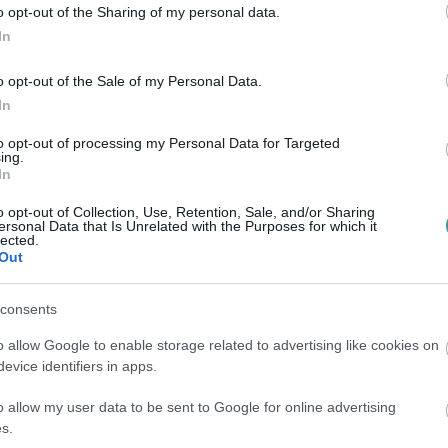
o opt-out of the Sharing of my personal data.
In
tt a város 2025-ös költségvetésében 13 millió
o opt-out of the Sale of my Personal Data.
lmi jelentőségű kulturális rendezvények
In
lkozók szerveznek, de széles közönség
to opt-out of processing my Personal Data for Targeted
ból is figyelemreméltóak. Az összeg
ing.
In
és Idegenforgalmi Bizottsága márciusi ülésén
tt olyan, Egerben már hagyományos
o opt-out of Collection, Use, Retention, Sale, and/or Sharing
ersonal Data that Is Unrelated with the Purposes for which it
ek versenye, a Kaláka Fesztivál, a
lected.
Out
z Egri csillagok című musical bemutatója, a
ultúrszalon Fesztivál.
consents
o allow Google to enable storage related to advertising like cookies on
iárd forintot fordít öt kulturális
evice identifiers in apps.
eti Központ, Gárdonyi Géza Színház,
tár, Dobó István Vármúzeum) fenntartására,
o allow my user data to be sent to Google for online advertising
s.