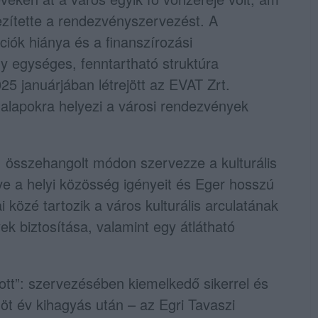
zítette a rendezvényszervezést. A
iók hiánya és a finanszírozási
gy egységes, fenntartható struktúra
25 januárjában létrejött az EVAT Zrt.
 alapokra helyezi a városi rendezvények
n, összehangolt módon szervezze a kulturális
ve a helyi közösség igényeit és Eger hosszú
i közé tartozik a város kulturális arculatának
k biztosítása, valamint egy átlátható
ott”: szervezésében kiemelkedő sikerrel és
 öt év kihagyás után – az Egri Tavaszi