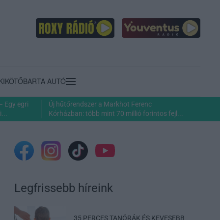
KIKÖTŐ
BARTA AUTÓ
– Egy egri
Új hűtőrendszer a Markhot Ferenc
...
Kórházban: több mint 70 millió forintos fejl...
Legfrissebb híreink
35 PERCES TANÓRÁK ÉS KEVESEBB