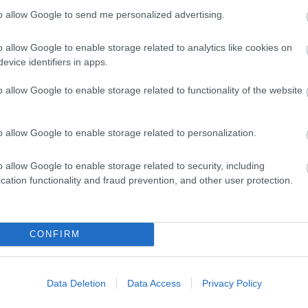
to allow Google to send me personalized advertising.
 kulturális és turisztikai eseményei tovább
távon fenntartható módon szolgálják a helyi
o allow Google to enable storage related to analytics like cookies on
evice identifiers in apps.
o allow Google to enable storage related to functionality of the website
lakult, ugyanis egy napppal korábban Domán
hogy semmit sem lehet tudni hónapok óta az
o allow Google to enable storage related to personalization.
vetéséről:
o allow Google to enable storage related to security, including
ért hozott létre a Fidesz egy
cation functionality and fraud prevention, and other user protection.
dingban (EVAT) – egy olyan cégben, amely
l, parkolással és távhőszolgáltatással
CONFIRM
ta nélkül. Nem nehéz kitalálni, hogy a
a ezt az egységet is, hogy minél távolabb
Data Deletion
Data Access
Privacy Policy