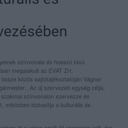
vezésében
ényeinek színvonala és hosszú távú
ában megalakult az EVAT Zrt.
 össze közös sajtótájékoztatóján Vágner
ármester.. Az új szervezeti egység célja,
szakmai színvonalon szervezze és
, miközben biztosítja a kulturális és
 éveken át a város egyik fő vonzereje volt, ám