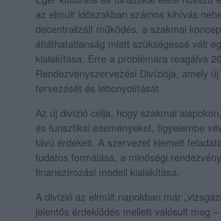
az elmúlt időszakban számos kihívás nehe
decentralizált működés, a szakmai koncepc
átláthatatlanság miatt szükségessé vált e
kialakítása. Erre a problémára reagálva 20
Rendezvényszervezési Divíziója, amely új
tervezését és lebonyolítását.
Az új divízió célja, hogy szakmai alapoko
és turisztikai eseményeket, figyelembe vé
távú érdekeit. A szervezet kiemelt feladata
tudatos formálása, a minőségi rendezvénye
finanszírozási modell kialakítása.
A divízió az elmúlt napokban már „vizsgáz
jelentős érdeklődés mellett valósult meg –