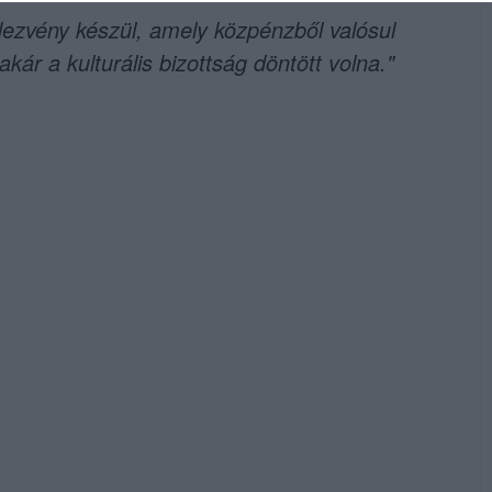
ezvény készül, amely közpénzből valósul
kár a kulturális bizottság döntött volna."