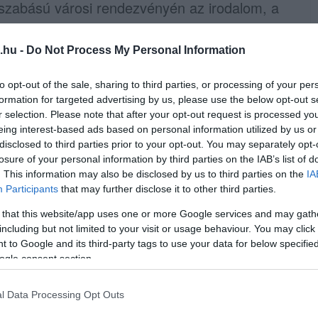
gyszabású városi rendezvényén az irodalom, a
s Egerbe látogató szerelmeseit is igazi
.hu -
Do Not Process My Personal Information
l meg, többek között:
to opt-out of the sale, sharing to third parties, or processing of your per
formation for targeted advertising by us, please use the below opt-out s
r selection. Please note that after your opt-out request is processed y
k (a Szépasszonyvölgyi Vendégvárók
eing interest-based ads based on personal information utilized by us or
disclosed to third parties prior to your opt-out. You may separately opt-
losure of your personal information by third parties on the IAB’s list of
. This information may also be disclosed by us to third parties on the
IA
Eger Város Hegyközségével
Participants
that may further disclose it to other third parties.
 that this website/app uses one or more Google services and may gath
epe
including but not limited to your visit or usage behaviour. You may click 
 to Google and its third-party tags to use your data for below specifi
Márai Látogatóközpont eseményei
ogle consent section.
 hogy az új rendezvényszervezési struktúra
l Data Processing Opt Outs
nvonalú kulturális életet biztosítson a