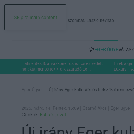
Skip to main content
2026. augusztus 08., szombat, László névnap
EGER ÜGYE
VÁLASZ
Halmentés Szarvaskőnél: őshonos és védett
Hírek a ga
halakat mentettek ki a kiszáradó Eg...
Luxury – A
Eger Ügye
Új irány Eger kulturális és turisztikai rende
2025. márc. 14. Péntek, 15:09 | Csarnó Ákos | Eger ügye
Címkék:
kultúra
,
evat
Új irány Eger kul