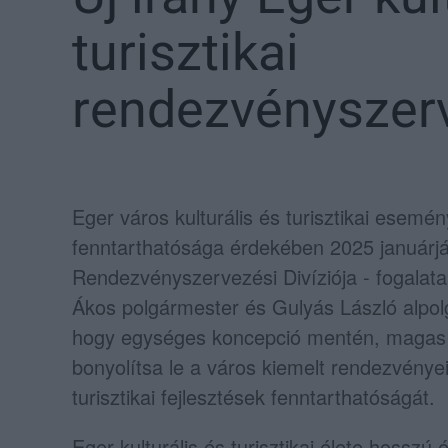
turisztikai
rendezvényszer
Eger város kulturális és turisztikai esem
fenntarthatósága érdekében 2025 januárj
Rendezvényszervezési Divíziója - fogalata
Ákos polgármester és Gulyás László alpolg
hogy egységes koncepció mentén, magas 
bonyolítsa le a város kiemelt rendezvényeit
turisztikai fejlesztések fenntarthatóságát.
Eger kulturális és turisztikai élete hosszú