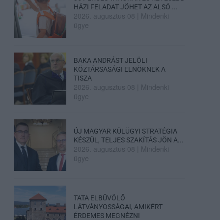
HÁZI FELADAT JÖHET AZ ALSÓ ...
2026. augusztus 08
|
Mindenki
ügye
BAKA ANDRÁST JELÖLI
KÖZTÁRSASÁGI ELNÖKNEK A
TISZA
2026. augusztus 08
|
Mindenki
ügye
ÚJ MAGYAR KÜLÜGYI STRATÉGIA
KÉSZÜL, TELJES SZAKÍTÁS JÖN A...
2026. augusztus 08
|
Mindenki
ügye
TATA ELBŰVÖLŐ
LÁTVÁNYOSSÁGAI, AMIKÉRT
ÉRDEMES MEGNÉZNI