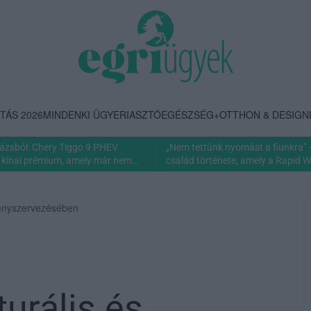
TÁS 2026
MINDENKI ÜGYE
RIASZTÓ
EGÉSZSÉG+
OTTHON & DESIGN
rázsból: Chery Tiggo 9 PHEV
„Nem tettünk nyomást a fiunkra” 
 kínai prémium, amely már nem...
család története, amely a Rapid Wi
zvényszervezésében
turális és