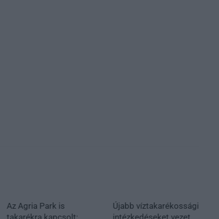
Az Agria Park is
Újabb víztakarékossági
takarékra kapcsolt:
intézkedéseket vezet