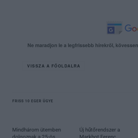
Ne maradjon le a legfrissebb hírekről, kövess
VISSZA A FŐOLDALRA
FRISS 10 EGER ÜGYE
Mindhárom ütemben
Új hűtőrendszer a
dolgoznak a 25-ös
Markhot Ferenc