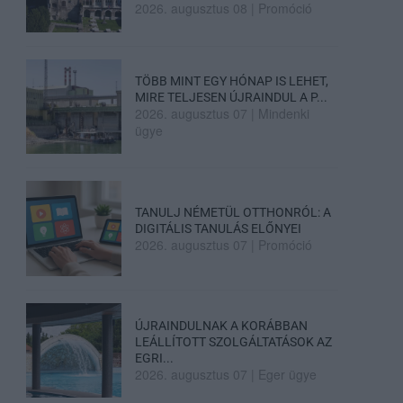
2026. augusztus 08
|
Promóció
TÖBB MINT EGY HÓNAP IS LEHET,
MIRE TELJESEN ÚJRAINDUL A P...
2026. augusztus 07
|
Mindenki
ügye
TANULJ NÉMETÜL OTTHONRÓL: A
DIGITÁLIS TANULÁS ELŐNYEI
2026. augusztus 07
|
Promóció
ÚJRAINDULNAK A KORÁBBAN
LEÁLLÍTOTT SZOLGÁLTATÁSOK AZ
EGRI...
2026. augusztus 07
|
Eger ügye