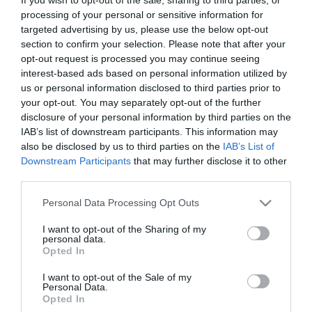
magyar orvosi
processing of your personal or sensitive information for
targeted advertising by us, please use the below opt-out
kamara
section to confirm your selection. Please note that after your
opt-out request is processed you may continue seeing
interest-based ads based on personal information utilized by
us or personal information disclosed to third parties prior to
EDDIG 12 EZER ORVOS NYILATKOZOTT ARRÓL, HOGY MARAD A
your opt-out. You may separately opt-out of the further
KAMARÁBAN
disclosure of your personal information by third parties on the
2023. március 08
|
Mindenki ügye
IAB’s list of downstream participants. This information may
A múlt héten hétfőn nyújtották be azt a törvénymódosítást, ami
also be disclosed by us to third parties on the
IAB’s List of
eltörli a orvosok kötelező kamarai tagságát. A kedden jóvá is
Downstream Participants
that may further disclose it to other
hagyott módosítás következtében azok az orvosok is
third parties.
praktizálhatnak ak...
Please note that this website/app uses one or more Google
Personal Data Processing Opt Outs
services and may gather and store information including but
EDDIG AZ ORVOSI KAMARA TAGJAINAK A FELE JELEZTE, HOGY
not limited to your visit or usage behaviour. You may click to
I want to opt-out of the Sharing of my
MARADNAK A SZERVEZETBEN
personal data.
grant or deny consent to Google and its third-party tags to
2023. március 20
|
Mindenki ügye
Opted In
use your data for below specified purposes in below Google
Két hét alatt már 20 ezren jelezték, hogy A Magyar Orvosi
consent section.
I want to opt-out of the Sale of my
Kamara tagjai akarnak maradni - írja weblapján a MOK. Ez azt
Personal Data.
jelenti, hogy Magyarországon egy tenni akaró, összetartó
Opted In
orvosközösség ...