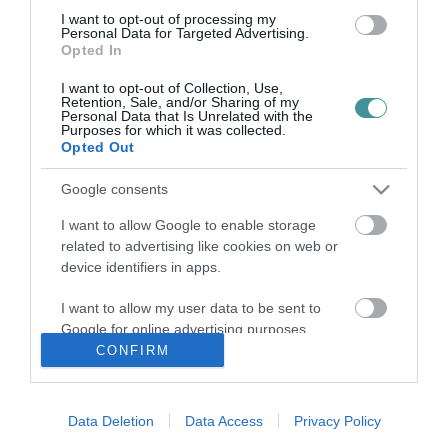
I want to opt-out of processing my
Personal Data for Targeted Advertising.
A HÁZIORVOSOKBA VOLT KÉPES BELEGYALOGOLNI AZ
Opted In
EGÉSZSÉGÜGYI ÁLLAMTITKÁR
2025. október 02
| Csarnó Ákos |
Mindenki ügye
I want to opt-out of Collection, Use,
Retention, Sale, and/or Sharing of my
A Magyar Orvosi Kamara (MOK) elnöksége nyilvános
Personal Data that Is Unrelated with the
bocsánatkérésre szólította fel Takács Péter egészségügyi
Purposes for which it was collected.
Opted Out
államtitkárt, miután az Ultrahang podcastban úgy fogalmazott: a
háziorvosi pálya az egyetem...
Google consents
1
2
I want to allow Google to enable storage
related to advertising like cookies on web or
device identifiers in apps.
I want to allow my user data to be sent to
Google for online advertising purposes.
CONFIRM
I want to allow Google to send me
personalized advertising.
Data Deletion
Data Access
Privacy Policy
.
I want to allow Google to enable storage