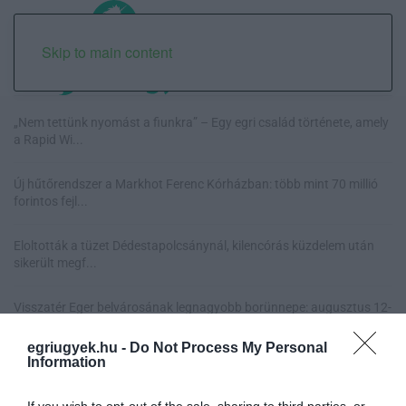
Skip to main content
„Nem tettünk nyomást a fiunkra” – Egy egri család története, amely
a Rapid Wi...
Új hűtőrendszer a Markhot Ferenc Kórházban: több mint 70 millió
forintos fejl...
Eloltották a tüzet Dédestapolcsánynál, kilencórás küzdelem után
sikerült megf...
Visszatér Eger belvárosának legnagyobb borünnepe: augusztus 12-
17. között ren...
egriugyek.hu -
Do Not Process My Personal
Information
If you wish to opt-out of the sale, sharing to third parties, or